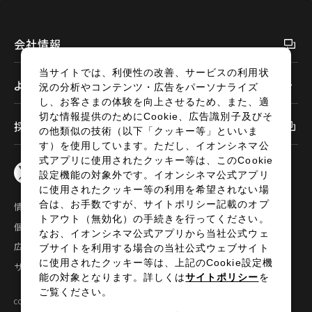
会社情報
当サイトでは、利便性の改善、サービスの利用状
よくあるご質問
況の分析やコンテンツ・広告をパーソナライズ
し、お客さまの体験を向上させるため、また、適
切な情報提供のためにCookie、広告識別子及びそ
採用情報
の他類似の技術（以下「クッキー等」といいま
す）を使用しています。ただし、イオンシネマ公
式アプリに使用されたクッキー等は、このCookie
設定機能の対象外です。イオンシネマ公式アプリ
に使用されたクッキー等の利用を希望されない場
合は、お手数ですが、サイトポリシー記載のオプ
情報セキュリティ
サイトポリシー
トアウト（無効化）の手続きを行ってください。
個人情報の取扱い
お問い合わせ
なお、イオンシネマ公式アプリから当社公式ウェ
広告掲載
特定商取引法に基づく表示
ブサイトを利用する場合の当社公式ウェブサイト
に使用されたクッキー等は、上記のCookie設定機
サイトマップ
能の対象となります。詳しくは
サイトポリシー
を
ご覧ください。
COPYRIGHT©2024 AEON ENTERTAINMENT CO.,LTD ALL RIGHTS RESERVED.