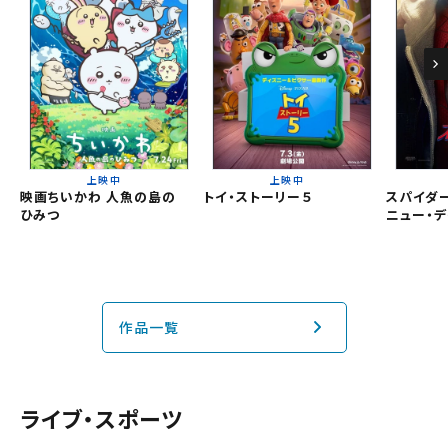
チケット購入
都道府県から選ぶ
チケットの購入は下記リンクより、ご覧になりたい作品を選
択しご購入ください。
北海道
上映スケジュールを確認する
東北
閉じる
閉じる
上映中
上映中
その他の劇場を選ぶ
映画ちいかわ 人魚の島の
トイ・ストーリー５
スパイダー
関東
ひみつ
ニュー・デ
上映日を変更しますか？
劇場を変更しますか？
無料のワタシアターライト会員もあります。
劇場を変更すると、STEP2以降で選択いただいた情報は解除
上映日を変更すると、STEP3以降で選択いただいた情報は解
北越
除されます。
されます。
変更しないで続ける
変更しないで続ける
変更する
変更する
予約を確認・変更する
作品一覧
中部
チケットの予約状況の確認及び予約を変更したい場合は、
近畿
下記リンクよりご確認ください。
ライブ・スポーツ
閉じる
閉じる