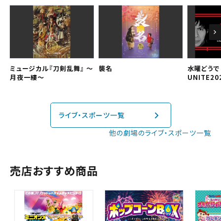
中国・四国
予約を確認する
九州
予約を変更する
ミュージカル『刀剣乱舞』 ～
襲名
水曜どうで
月夜一縷～
UNITE20
閉じる
閉じる
ライブ・スポーツ一覧
他の劇場のライブ・スポーツ一覧
売店おすすめ商品