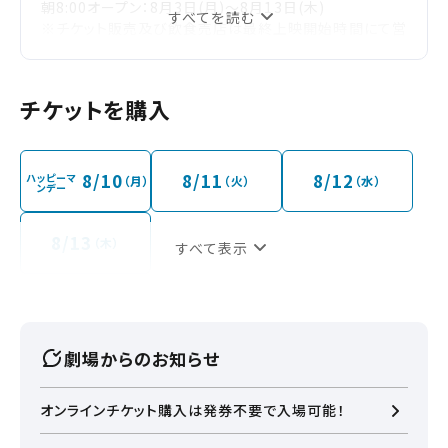
朝8:00オープン：8月3日(月)～8月13日(木)
すべてを読む
※チケット販売及び飲食売店は最終上映開始時間にて営
業を終了いたします。
【劇場への入場方法】
劇場オープン時間～10:00：イオンモール1階エレベータ
チケットを購入
ーもしくは立体駐車場エレベーターでお越しくださいま
せ。
21:00～：立体駐車場エレベーターでお越しくださいま
せ。
8/10
8/11
8/12
ハッピーマ
（月）
（火）
（水）
ンデー
※イオンモールの2階～3階は10時開店です。
※21:00以降はイオンモール1階のエレベーターはご利用
いただけません。
8/13
（木）
すべて表示
※立体駐車場6階がイオンモール4階に直結しておりま
す。
※立体駐車場エレベーターは24h稼働しております。
※23:00以降上映終了の作品は保護者同伴であっても18
歳未満のお客さまはご入場いただけません。
劇場からのお知らせ
オンラインチケット購入は発券不要で入場可能！