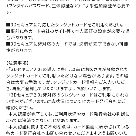
（ワンタイムパスワード、生体認証など）による追加認証が必要で
す。
チケット購入
■3Dセキュアに対応したクレジットカードをご利用ください。
■事前に各カード会社のサイト等で本人認証の設定が必要な場
チケットの購入は下記リンクより、劇場を選択の上、ご覧にな
合があります。
りたい作品を選択しご購入ください。
■3Dセキュアに非対応のカードでは、決済が完了できない可能
他の劇場で購入される方はボタン下のリンクから劇場の選択へ
性があります。
お進みください。
【注意事項】
閉じる
閉じる
・「3Dセキュア2.0」の導入に際し、以前にお客さまが登録された
劇場を選択する
クレジットカードがご利用いただけない場合があります。その場
合は大変お手数ですが、クレジットカード情報をご入力いただ
上映日を変更しますか？
劇場を変更しますか？
き、再度ご登録していただけますようお願いいたします。
無料のワタシアターライト会員もあります。
劇場を変更すると、STEP2以降で選択いただいた情報は解除
上映日を変更すると、STEP3以降で選択いただいた情報は解
・「3Dセキュア2.0」非対応のクレジットカードはご利用になれな
除されます。
されます。
い場合がございます。対応状況についてはカード発行会社にご
確認ください。
変更しないで続ける
変更しないで続ける
変更する
変更する
予約を確認・変更する
・本人認証が完了しても、ご利用状況やカード発行会社の判断に
よっては決済できないことがあります。
・本人認証に関するご不明な点は、カード裏面に表示されている
チケットの予約状況の確認及び予約を変更したい場合は、
各カード発行会社へお問い合わせいただきますようお願いいた