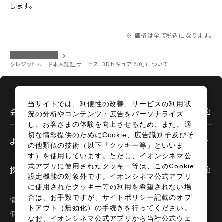
下記リンクよりご確認ください。
します。
閉じる
閉じる
予約を確認する
※ 価格は全て税込になります。
イオンシネマトップ
クレジットカード本人認証サービス「3Dセキュア 2.0」について
予約を変更する
当サイトでは、利便性の改善、サービスの利用状
会社情報
況の分析やコンテンツ・広告をパーソナライズ
し、お客さまの体験を向上させるため、また、適
閉じる
切な情報提供のためにCookie、広告識別子及びそ
よくあるご質問
の他類似の技術（以下「クッキー等」といいま
す）を使用しています。ただし、イオンシネマ公
式アプリに使用されたクッキー等は、このCookie
採用情報
設定機能の対象外です。イオンシネマ公式アプリ
に使用されたクッキー等の利用を希望されない場
合は、お手数ですが、サイトポリシー記載のオプ
情報セキュリティ
サイトポリシー
トアウト（無効化）の手続きを行ってください。
個人情報の取扱い
お問い合わせ
なお、イオンシネマ公式アプリから当社公式ウェ