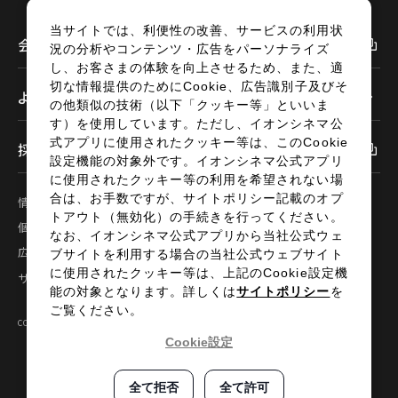
当サイトでは、利便性の改善、サービスの利用状
会社情報
況の分析やコンテンツ・広告をパーソナライズ
し、お客さまの体験を向上させるため、また、適
切な情報提供のためにCookie、広告識別子及びそ
よくあるご質問
の他類似の技術（以下「クッキー等」といいま
す）を使用しています。ただし、イオンシネマ公
式アプリに使用されたクッキー等は、このCookie
採用情報
設定機能の対象外です。イオンシネマ公式アプリ
に使用されたクッキー等の利用を希望されない場
合は、お手数ですが、サイトポリシー記載のオプ
情報セキュリティ
サイトポリシー
トアウト（無効化）の手続きを行ってください。
個人情報の取扱い
お問い合わせ
なお、イオンシネマ公式アプリから当社公式ウェ
広告掲載
特定商取引法に基づく表示
ブサイトを利用する場合の当社公式ウェブサイト
に使用されたクッキー等は、上記のCookie設定機
サイトマップ
能の対象となります。詳しくは
サイトポリシー
を
ご覧ください。
COPYRIGHT©2024 AEON ENTERTAINMENT CO.,LTD ALL RIGHTS RESERVED.
Cookie設定
全て拒否
全て許可