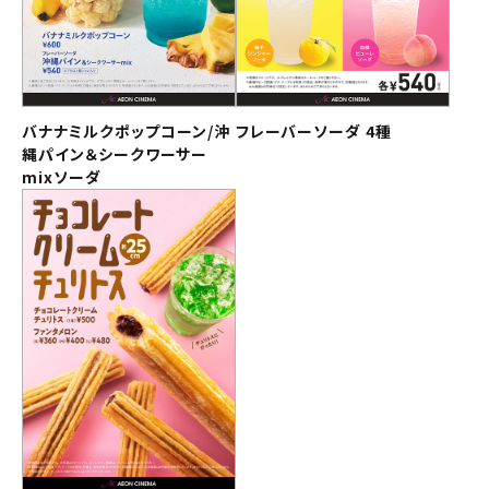
除されます。
されます。
変更しないで続ける
変更しないで続ける
変更する
変更する
予約を確認・変更する
チケットの予約状況の確認及び予約を変更したい場合は、
バナナミルクポップコーン/沖
フレーバーソーダ 4種
下記リンクよりご確認ください。
縄パイン＆シークワーサー
閉じる
閉じる
mixソーダ
予約を確認する
予約を変更する
販売劇場：上映88劇場
閉じる
閉じる
閉じる
閉じる
閉じる
閉じる
閉じる
閉じる