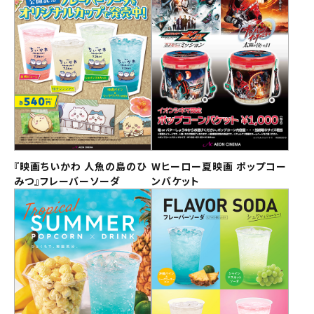
閉じる
閉じる
閉じる
閉じる
閉じる
閉じる
閉じる
閉じる
Wヒーロー夏映画 ポップコーンバケット
バナナミルクポップコーン/沖縄パイン＆
映画『ミニオンズ＆モンスターズ』キッズ
『映画ちいかわ 人魚の島のひみつ』フレ
『映画クレヨンしんちゃん 奇々怪々！オ
チョコレートクリームチュリトス
フレーバーソーダ 4種
ラの妖怪バケ～ション』キッズセット
シークワーサーmixソーダ
ーバーソーダ
セット
チケット購入
『映画ちいかわ 人魚の島のひ
Wヒーロー夏映画 ポップコー
チケットの購入は下記リンクより、劇場を選択の上、ご覧にな
みつ』フレーバーソーダ
ンバケット
りたい作品を選択しご購入ください。
他の劇場で購入される方はボタン下のリンクから劇場の選択へ
お進みください。
閉じる
閉じる
劇場を選択する
上映日を変更しますか？
劇場を変更しますか？
無料のワタシアターライト会員もあります。
劇場を変更すると、STEP2以降で選択いただいた情報は解除
上映日を変更すると、STEP3以降で選択いただいた情報は解