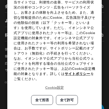
当サイトでは、利便性の改善、サービスの利用状
会社情報
況の分析やコンテンツ・広告をパーソナライズ
予約を変更する
し、お客さまの体験を向上させるため、また、適
切な情報提供のためにCookie、広告識別子及びそ
よくあるご質問
の他類似の技術（以下「クッキー等」といいま
す）を使用しています。ただし、イオンシネマ公
式アプリに使用されたクッキー等は、このCookie
採用情報
設定機能の対象外です。イオンシネマ公式アプリ
閉じる
に使用されたクッキー等の利用を希望されない場
合は、お手数ですが、サイトポリシー記載のオプ
情報セキュリティ
サイトポリシー
トアウト（無効化）の手続きを行ってください。
個人情報の取扱い
お問い合わせ
なお、イオンシネマ公式アプリから当社公式ウェ
広告掲載
特定商取引法に基づく表示
ブサイトを利用する場合の当社公式ウェブサイト
に使用されたクッキー等は、上記のCookie設定機
サイトマップ
能の対象となります。詳しくは
サイトポリシー
を
ご覧ください。
COPYRIGHT©2024 AEON ENTERTAINMENT CO.,LTD ALL RIGHTS RESERVED.
Cookie設定
全て拒否
全て許可