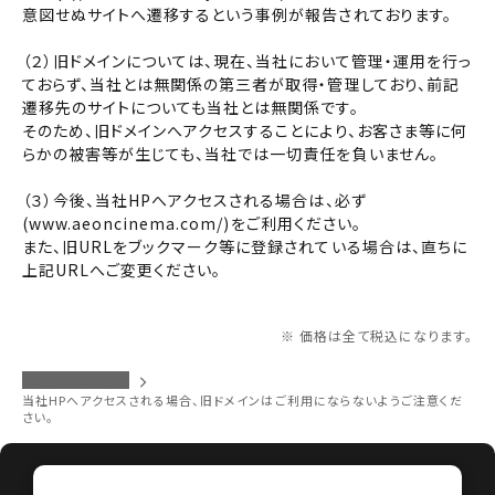
チケットの購入は下記リンクより、劇場を選択の上、ご覧にな
意図せぬサイトへ遷移するという事例が報告されております。
りたい作品を選択しご購入ください。
他の劇場で購入される方はボタン下のリンクから劇場の選択へ
（２）旧ドメインについては、現在、当社において管理・運用を行っ
お進みください。
ておらず、当社とは無関係の第三者が取得・管理しており、前記
遷移先のサイトについても当社とは無関係です。
そのため、旧ドメインへアクセスすることにより、お客さま等に何
閉じる
閉じる
劇場を選択する
らかの被害等が生じても、当社では一切責任を負いません。
上映日を変更しますか？
劇場を変更しますか？
（３）今後、当社HPへアクセスされる場合は、必ず
無料のワタシアターライト会員もあります。
(www.aeoncinema.com/)をご利用ください。
劇場を変更すると、STEP2以降で選択いただいた情報は解除
上映日を変更すると、STEP3以降で選択いただいた情報は解
また、旧URLをブックマーク等に登録されている場合は、直ちに
除されます。
されます。
上記URLへご変更ください。
変更しないで続ける
変更しないで続ける
変更する
変更する
予約を確認・変更する
※ 価格は全て税込になります。
チケットの予約状況の確認及び予約を変更したい場合は、
イオンシネマトップ
下記リンクよりご確認ください。
当社HPへアクセスされる場合、旧ドメインはご利用にならないようご注意くだ
閉じる
閉じる
さい。
予約を確認する