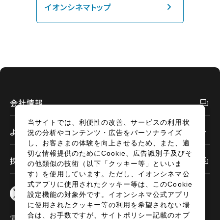
イオンシネマトップ
閉じる
閉じる
その他の劇場を選ぶ
上映日を変更しますか？
劇場を変更しますか？
無料のワタシアターライト会員もあります。
劇場を変更すると、STEP2以降で選択いただいた情報は解除
上映日を変更すると、STEP3以降で選択いただいた情報は解
除されます。
されます。
変更しないで続ける
変更しないで続ける
変更する
変更する
予約を確認・変更する
会社情報
チケットの予約状況の確認及び予約を変更したい場合は、
下記リンクよりご確認ください。
当サイトでは、利便性の改善、サービスの利用状
閉じる
閉じる
よくあるご質問
況の分析やコンテンツ・広告をパーソナライズ
し、お客さまの体験を向上させるため、また、適
予約を確認する
切な情報提供のためにCookie、広告識別子及びそ
採用情報
の他類似の技術（以下「クッキー等」といいま
す）を使用しています。ただし、イオンシネマ公
予約を変更する
式アプリに使用されたクッキー等は、このCookie
設定機能の対象外です。イオンシネマ公式アプリ
に使用されたクッキー等の利用を希望されない場
合は、お手数ですが、サイトポリシー記載のオプ
情報セキュリティ
サイトポリシー