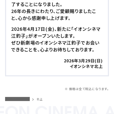
了することになりました。
チケットの購入は下記リンクより、劇場を選択の上、ご覧にな
26年の長きにわたり、ご愛顧賜りましたこ
りたい作品を選択しご購入ください。
と、心から感謝申し上げます。
他の劇場で購入される方はボタン下のリンクから劇場の選択へ
お進みください。
2026年4月17日(金)、新たに「イオンシネマ
江釣子」がオープンいたします。
閉じる
閉じる
劇場を選択する
ぜひ新劇場のイオンシネマ江釣子でお会い
できることを、心よりお待ちしております。
上映日を変更しますか？
劇場を変更しますか？
無料のワタシアターライト会員もあります。
劇場を変更すると、STEP2以降で選択いただいた情報は解除
上映日を変更すると、STEP3以降で選択いただいた情報は解
2026年3月29日(日)
除されます。
されます。
イオンシネマ北上
変更しないで続ける
変更しないで続ける
変更する
変更する
予約を確認・変更する
※ 価格は全て税込になります。
チケットの予約状況の確認及び予約を変更したい場合は、
下記リンクよりご確認ください。
イオンシネマトップ
北上
閉じる
閉じる