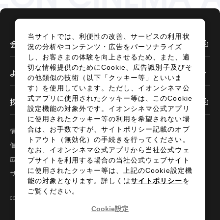
予約を確認する
予約を変更する
当サイトでは、利便性の改善、サービスの利用状
会社情報
況の分析やコンテンツ・広告をパーソナライズ
し、お客さまの体験を向上させるため、また、適
切な情報提供のためにCookie、広告識別子及びそ
よくあるご質問
の他類似の技術（以下「クッキー等」といいま
す）を使用しています。ただし、イオンシネマ公
閉じる
式アプリに使用されたクッキー等は、このCookie
採用情報
設定機能の対象外です。イオンシネマ公式アプリ
に使用されたクッキー等の利用を希望されない場
合は、お手数ですが、サイトポリシー記載のオプ
情報セキュリティ
サイトポリシー
トアウト（無効化）の手続きを行ってください。
個人情報の取扱い
お問い合わせ
なお、イオンシネマ公式アプリから当社公式ウェ
広告掲載
特定商取引法に基づく表示
ブサイトを利用する場合の当社公式ウェブサイト
に使用されたクッキー等は、上記のCookie設定機
サイトマップ
能の対象となります。詳しくは
サイトポリシー
を
ご覧ください。
COPYRIGHT©2024 AEON ENTERTAINMENT CO.,LTD ALL RIGHTS RESERVED.
Cookie設定