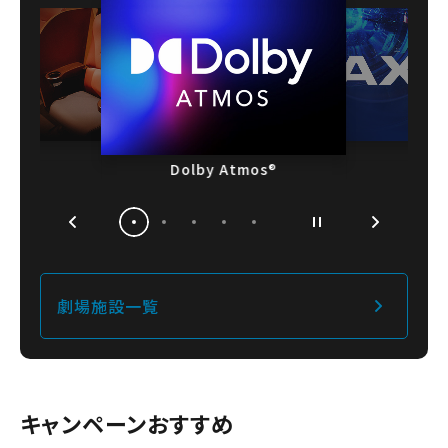
アップグレードシート
Dolby Atmos
®
閉じる
商品名テキスト商品名テキスト商品名
閉じる
閉じる
閉じる
閉じる
劇場施設一覧
閉じる
閉じる
閉じる
閉じる
閉じる
映画『ミニオンズ＆モンスターズ』キッズ
バナナミルクポップコーン/沖縄パイン＆
『映画ちいかわ 人魚の島のひみつ』フレ
『映画クレヨンしんちゃん 奇々怪々！オ
Wヒーロー夏映画 ポップコーンバケット
チョコレートクリームチュリトス
フレーバーソーダ 4種
現在地から劇場を選ぶ
セット
ラの妖怪バケ～ション』キッズセット
シークワーサーmixソーダ
ーバーソーダ
閉じる
チケット購入
キャンペーンおすすめ
位置情報へのアクセスを許可する