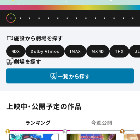
施設から劇場を探す
4DX
Dolby Atmos
IMAX
MX4D
THX
UL
劇場を探す
一覧から探す
上映中・公開予定の作品
ランキング
今週公開