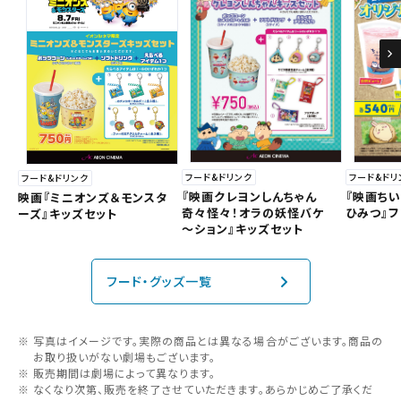
中国・四国
注釈テキスト注釈テキスト注釈テキスト注釈テキスト注釈テキスト注
予約を変更する
釈テキス
九州
注釈テキスト注釈テキスト注釈テキスト注釈テキスト注釈テキスト注
釈テキス
閉じる
商品の詳細
閉じる
閉じる
閉じる
閉じる
閉じる
閉じる
閉じる
閉じる
閉じる
フード&ドリンク
フード&ドリ
フード&ドリンク
『映画クレヨンしんちゃん
『映画ち
映画『ミニオンズ＆モンスタ
奇々怪々！オラの妖怪バケ
ひみつ』
ーズ』キッズセット
～ション』キッズセット
閉じる
フード・グッズ一覧
写真はイメージです。実際の商品とは異なる場合がございます。商品の
お取り扱いがない劇場もございます。
販売期間は劇場によって異なります。
なくなり次第、販売を終了させていただきます。あらかじめご了承くだ