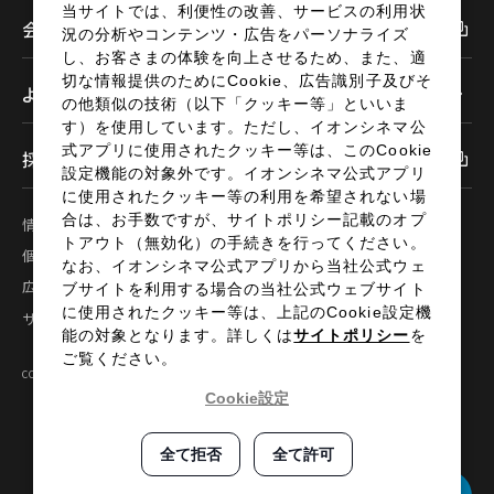
当サイトでは、利便性の改善、サービスの利用状
会社情報
況の分析やコンテンツ・広告をパーソナライズ
し、お客さまの体験を向上させるため、また、適
切な情報提供のためにCookie、広告識別子及びそ
よくあるご質問
の他類似の技術（以下「クッキー等」といいま
す）を使用しています。ただし、イオンシネマ公
式アプリに使用されたクッキー等は、このCookie
採用情報
設定機能の対象外です。イオンシネマ公式アプリ
に使用されたクッキー等の利用を希望されない場
合は、お手数ですが、サイトポリシー記載のオプ
情報セキュリティ
サイトポリシー
トアウト（無効化）の手続きを行ってください。
個人情報の取扱い
お問い合わせ
なお、イオンシネマ公式アプリから当社公式ウェ
広告掲載
特定商取引法に基づく表示
ブサイトを利用する場合の当社公式ウェブサイト
に使用されたクッキー等は、上記のCookie設定機
サイトマップ
能の対象となります。詳しくは
サイトポリシー
を
ご覧ください。
COPYRIGHT©2024 AEON ENTERTAINMENT CO.,LTD ALL RIGHTS RESERVED.
Cookie設定
全て拒否
全て許可