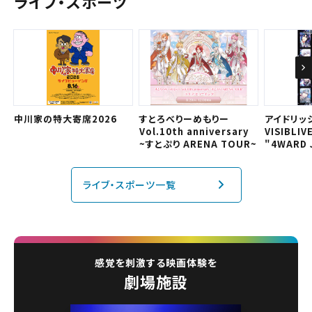
ライブ・スポーツ
中川家の特大寄席2026
すとろべりーめもりー
アイドリッ
Vol.10th anniversary
VISIBLIV
~すとぷり ARENA TOUR~
"4WARD 
ライブ・スポーツ一覧
感覚を刺激する映画体験を
劇場施設