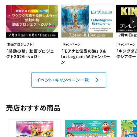
チケットの購入は下記リンクより、劇場を選択の上、ご覧にな
りたい作品を選択しご購入ください。
都道府県から選ぶ
北海道
他の劇場で購入される方はボタン下のリンクから劇場の選択へ
お進みください。
東北
北海道
閉じる
閉じる
劇場を選択する
動画プロジェクト
キャンペーン
キャンペーン
関東
東北
「感動の輪」 動画プロジェ
「モアナと伝説の海」 X＆
「キングダ
上映日を変更しますか？
劇場を変更しますか？
クト2026 -vol3-
Instagram Wキャンペー
タシアター
無料のワタシアターライト会員もあります。
ン
劇場を変更すると、STEP2以降で選択いただいた情報は解除
上映日を変更すると、STEP3以降で選択いただいた情報は解
北越
関東
除されます。
されます。
イベント・キャンペーン一覧
変更しないで続ける
変更しないで続ける
変更する
変更する
中部
予約を確認・変更する
北越
近畿
チケットの予約状況の確認及び予約を変更したい場合は、
中部
売店おすすめ商品
下記リンクよりご確認ください。
閉じる
閉じる
中国・四国
近畿
予約を確認する
九州