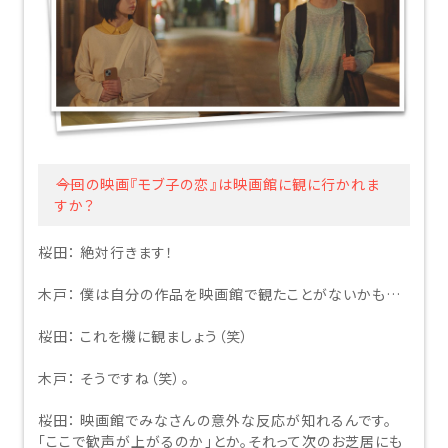
――今回の映画『モブ子の恋』は映画館に観に行かれま
すか？
桜田：
絶対行きます！
閉じる
木戸：
僕は自分の作品を映画館で観たことがないかも…
チケット購入
桜田：
これを機に観ましょう（笑）
チケットの購入は下記リンクより、劇場を選択の上、ご覧にな
木戸：
そうですね（笑）。
りたい作品を選択しご購入ください。
チケットの購入は下記リンクより、ご覧になりたい作品を選
桜田：
映画館でみなさんの意外な反応が知れるんです。
択しご購入ください。
「ここで歓声が上がるのか」とか。それって次のお芝居にも