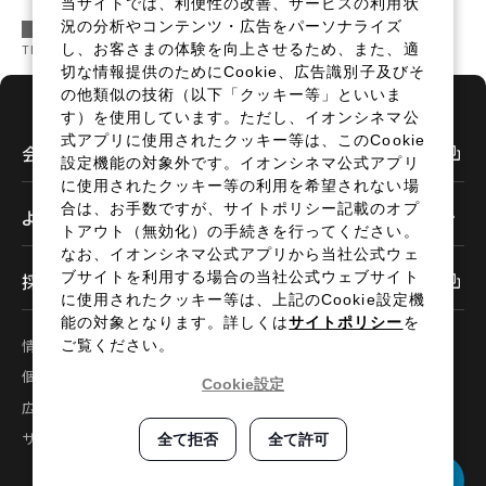
当サイトでは、利便性の改善、サービスの利用状
況の分析やコンテンツ・広告をパーソナライズ
イオンシネマトップ
イベント・サービス
THE VOICE
THE VOICE [150 俳優・桜田ひより / 俳優・木戸大聖]
し、お客さまの体験を向上させるため、また、適
切な情報提供のためにCookie、広告識別子及びそ
の他類似の技術（以下「クッキー等」といいま
す）を使用しています。ただし、イオンシネマ公
式アプリに使用されたクッキー等は、このCookie
会社情報
設定機能の対象外です。イオンシネマ公式アプリ
に使用されたクッキー等の利用を希望されない場
合は、お手数ですが、サイトポリシー記載のオプ
よくあるご質問
トアウト（無効化）の手続きを行ってください。
なお、イオンシネマ公式アプリから当社公式ウェ
採用情報
ブサイトを利用する場合の当社公式ウェブサイト
に使用されたクッキー等は、上記のCookie設定機
能の対象となります。詳しくは
サイトポリシー
を
情報セキュリティ
サイトポリシー
ご覧ください。
個人情報の取扱い
お問い合わせ
Cookie設定
広告掲載
特定商取引法に基づく表示
サイトマップ
全て拒否
全て許可