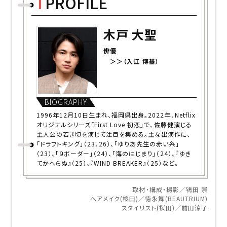
PROFILE
木戸 大聖
俳優
＞＞（入江 博基）
BIOGRAPHY
1996年12月10日生まれ、福岡県出身。2022年、Netflix
オリジナルシリーズ「First Love 初恋」で、佐藤健演じる
主人公の若き頃を演じて注目を集める。主な出演作に、
「ドラフトキング」（23、26）、「ゆりあ先生の赤い糸」
（23）、「９ボーダー」（24）、「海のはじまり」（24）、『ゆき
てかへらぬ』（25）、『WIND BREAKER』（25）など。
取材・構成・撮影／鴇田 崇
ヘアメイク(桜田)／徳永舞(BEAUTRIUM)
スタイリスト(桜田)／前田涼子