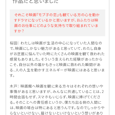
作品だと思いました
予約を確認する
――それこそ映画『モブ子の恋』も観ている方の心を動か
すドラマになっているかと思いますが、おふたりは映
画のお仕事にどのような気持ちで取り組まれていま
予約を変更する
すか？
桜田：
わたしは映画が生活の中心になっていた人間なの
で、映画にしかない魅力があると思っていて、わたし自身
がお芝居に悩んでいた時にたくさんの映画を観て救われた
感覚もありました。そういう支えられた経験があったから
閉じる
こそ、自分以外の誰かもきっと映画に救われた瞬間があ
る、人の人生を動かすエネルギーが映画にはあると思いま
す。
木戸：
映画館へ映画を観に来る方々はそれぞれの想いや
事情があると思いますが、みんなに共通していることは、2
時間会話もせず、スマホもいじらず、映画に捧げてくださ
る。そのことへの責任感というか、僕たち出る側の人間に
は、映画の場合は特にあると思うんです。なのでしっかりや
らないといけない、届けないといけないという想いがあり