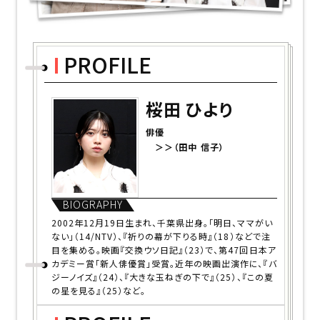
PROFILE
桜田 ひより
俳優
＞＞（田中 信子）
BIOGRAPHY
2002年12月19日生まれ、千葉県出身。「明日、ママがい
ない」（14/NTV）、『祈りの幕が下りる時』（18）などで注
目を集める。映画『交換ウソ日記』（23）で、第47回日本ア
カデミー賞「新人俳優賞」受賞。近年の映画出演作に、『バ
ジーノイズ』（24）、『大きな玉ねぎの下で』（25）、『この夏
の星を見る』（25）など。