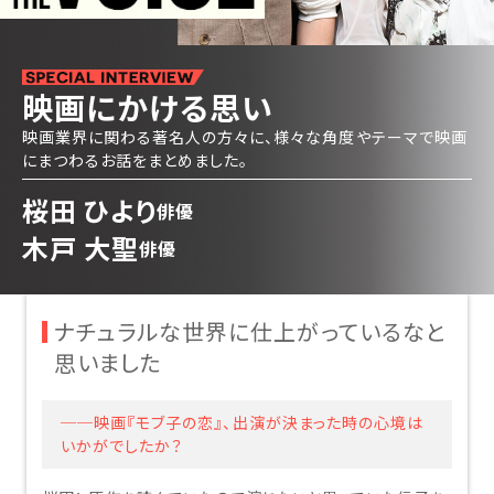
映画にかける思い
映画業界に関わる著名人の方々に、様々な角度やテーマで映画
にまつわるお話をまとめました。
桜田 ひより
俳優
木戸 大聖
俳優
ナチュラルな世界に仕上がっているなと
思いました
──映画『モブ子の恋』、出演が決まった時の心境は
いかがでしたか？