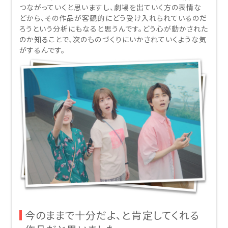
つながっていくと思いますし、劇場を出ていく方の表情な
他の劇場で購入される方はボタン下のリンクから劇場の選択へ
どから、その作品が客観的にどう受け入れられているのだ
お進みください。
ろうという分析にもなると思うんです。どう心が動かされた
のか知ることで、次のものづくりにいかされていくような気
がするんです。
劇場を選択する
閉じる
閉じる
上映スケジュールを確認する
上映日を変更しますか？
劇場を変更しますか？
劇場を変更すると、STEP2以降で選択いただいた情報は解除
上映日を変更すると、STEP3以降で選択いただいた情報は解
その他の劇場を選ぶ
除されます。
されます。
変更しないで続ける
変更しないで続ける
変更する
変更する
無料のワタシアターライト会員もあります。
予約を確認・変更する
閉じる
閉じる
チケットの予約状況の確認及び予約を変更したい場合は、
今のままで十分だよ、と肯定してくれる
下記リンクよりご確認ください。