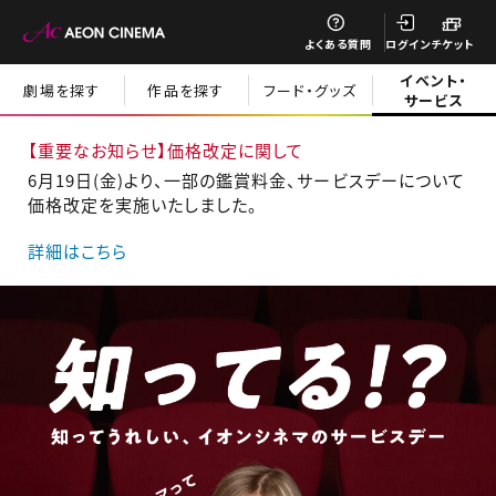
閉じる
よくある質問
ログイン
チケット
イベント・
劇場を探す
作品を探す
フード・グッズ
サービス
【重要なお知らせ】価格改定に関して
閉じる
6月19日(金)より、一部の鑑賞料金、サービスデーについて
価格改定を実施いたしました。
詳細はこちら