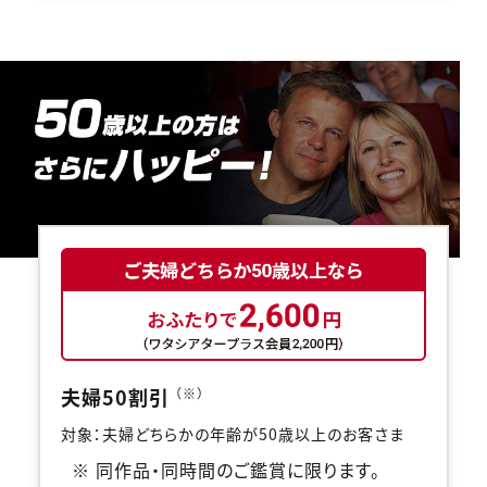
閉じる
閉じる
劇場を選択する
上映日を変更しますか？
劇場を変更しますか？
無料のワタシアターライト会員もあります。
劇場を変更すると、STEP2以降で選択いただいた情報は解除
上映日を変更すると、STEP3以降で選択いただいた情報は解
除されます。
されます。
変更しないで続ける
変更しないで続ける
変更する
変更する
予約を確認・変更する
チケットの予約状況の確認及び予約を変更したい場合は、
下記リンクよりご確認ください。
閉じる
閉じる
予約を確認する
夫婦50割引
（※）
予約を変更する
対象：夫婦どちらかの年齢が50歳以上のお客さま
※ 同作品・同時間のご鑑賞に限ります。