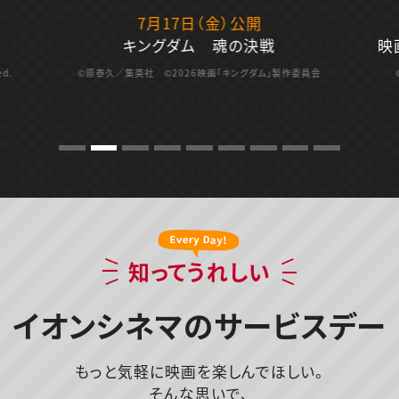
7月17日（金）公開
キングダム 魂の決戦
映
ed.
©原泰久／集英社 ©2026映画「キングダム」製作委員会
知ってうれしい
イオンシネマのサービスデー
もっと気軽に映画を楽しんでほしい。
そんな思いで、