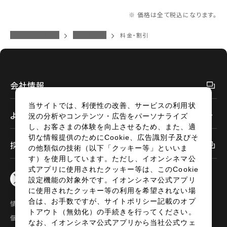
※ 価格は全て税込になります。
イオンシネマトップ
豊田KiTARA
料金・割引
会社情報
当サイトでは、利便性の改善、サービスの利用状
よくあるご質問
況の分析やコンテンツ・広告をパーソナライズ
し、お客さまの体験を向上させるため、また、適
切な情報提供のためにCookie、広告識別子及びそ
採用情報
の他類似の技術（以下「クッキー等」といいま
す）を使用しています。ただし、イオンシネマ公
式アプリに使用されたクッキー等は、このCookie
設定機能の対象外です。イオンシネマ公式アプリ
に使用されたクッキー等の利用を希望されない場
合は、お手数ですが、サイトポリシー記載のオプ
情報セキュリティ
サイトポリシー
トアウト（無効化）の手続きを行ってください。
個人情報の取扱い
お問い合わせ
なお、イオンシネマ公式アプリから当社公式ウェ