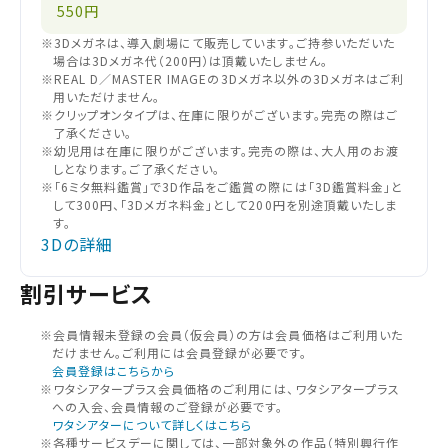
550円
※3Dメガネは、導入劇場にて販売しています。ご持参いただいた
場合は3Dメガネ代（200円）は頂戴いたしません。
※REAL D／MASTER IMAGEの3Dメガネ以外の3Dメガネはご利
用いただけません。
※クリップオンタイプは、在庫に限りがございます。完売の際はご
了承ください。
※幼児用は在庫に限りがございます。完売の際は、大人用のお渡
しとなります。ご了承ください。
※「6ミタ無料鑑賞」で3D作品をご鑑賞の際には「3D鑑賞料金」と
して300円、「3Dメガネ料金」として200円を別途頂戴いたしま
す。
3Dの詳細
割引サービス
※会員情報未登録の会員（仮会員）の⽅は会員価格はご利⽤いた
だけません。ご利⽤には会員登録が必要です。
会員登録はこちらから
閉じる
※ワタシアタープラス会員価格のご利用には、ワタシアタープラス
への入会、会員情報のご登録が必要です。
ワタシアターについて詳しくはこちら
閉じる
お近くの劇場から選ぶ
※各種サービスデーに関しては、一部対象外の作品（特別興行作