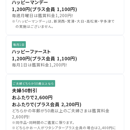
ハッピーマンデー
閉じる
閉じる
中部
1,200円
(プラス会員 1,100円)
毎週月曜日は鑑賞料金1,200円！
予約を確認する
※「ハッピーマンデー」は、新潟西・常滑・大日・高松東・宇多津で
近畿
の実施はございません。
予約を変更する
中国・四国
毎月1日
ハッピーファースト
九州
1,200円
(プラス会員 1,100円)
毎月1日は鑑賞料金1,200円！
閉じる
ご夫婦どちらか50歳以上なら
閉じる
夫婦50割引
おふたりで2,600円
おふたりで(プラス会員 2,200円)
どちらかの年齢が50歳以上のご夫婦さまは鑑賞料金
2,600円！
※同作品・同時間のご鑑賞に限ります。
※どちらかお一人がワタシアタープラス会員の場合は2,400円に