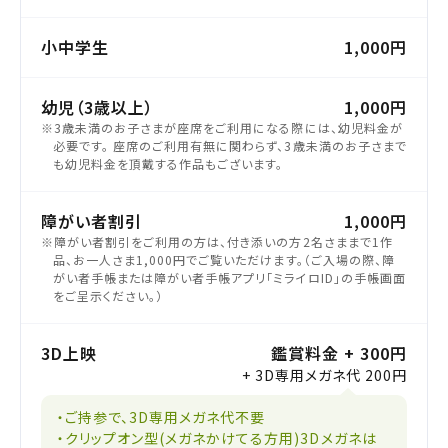
小中学生
1,000円
幼児（3歳以上）
1,000円
※3歳未満のお子さまが座席をご利用になる際には、幼児料金が
必要です。 座席のご利用有無に関わらず、3歳未満のお子さまで
も幼児料金を頂戴する作品もございます。
障がい者割引
1,000円
※障がい者割引をご利用の方は、付き添いの方2名さままで1作
品、お一人さま1,000円でご覧いただけます。（ご入場の際、障
がい者手帳または障がい者手帳アプリ「ミライロID」の手帳画面
をご呈示ください。）
3D上映
鑑賞料金 + 300円
+ 3D専用メガネ代 200円
・ご持参で、3D専用メガネ代不要
・クリップオン型(メガネかけてる方用)3Dメガネは