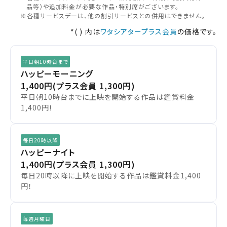
品等）や追加料金が必要な作品・特別席がございます。
※各種サービスデーは、他の割引サービスとの併用はできません。
チケット購入
長久手
*( ) 内は
ワタシアタープラス会員
の価格です。
岡崎
チケットの購入は下記リンクより、ご覧になりたい作品を選
平日朝10時台まで
択しご購入ください。
ハッピーモーニング
1,400円
(プラス会員 1,300円)
都道府県から選ぶ
平日朝10時台までに上映を開始する作品は鑑賞料金
上映スケジュールを確認する
1,400円！
閉じる
閉じる
北海道
その他の劇場を選ぶ
毎日20時以降
上映日を変更しますか？
劇場を変更しますか？
無料のワタシアターライト会員もあります。
東北
ハッピーナイト
劇場を変更すると、STEP2以降で選択いただいた情報は解除
上映日を変更すると、STEP3以降で選択いただいた情報は解
1,400円
(プラス会員 1,300円)
除されます。
されます。
毎日20時以降に上映を開始する作品は鑑賞料金1,400
関東
変更しないで続ける
変更しないで続ける
変更する
変更する
円！
予約を確認・変更する
北越
チケットの予約状況の確認及び予約を変更したい場合は、
毎週月曜日
下記リンクよりご確認ください。