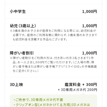
小中学生
1,000円
幼児（3歳以上）
1,000円
※3歳未満のお子さまが座席をご利用になる際には、幼児料金が
必要です。 座席のご利用有無に関わらず、3歳未満のお子さまで
も幼児料金を頂戴する作品もございます。
障がい者割引
1,000円
※障がい者割引をご利用の方は、付き添いの方2名さままで1作
品、お一人さま1,000円でご覧いただけます。（ご入場の際、障
がい者手帳または障がい者手帳アプリ「ミライロID」の手帳画面
をご呈示ください。）
3D上映
鑑賞料金 + 300円
+ 3D専用メガネ代 200円
・ご持参で、3D専用メガネ代不要
・クリップオン型(メガネかけてる方用)3Dメガネは