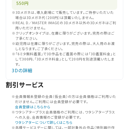
550円
※3Dメガネは、導入劇場にて販売しています。ご持参いただいた
場合は3Dメガネ代（200円）は頂戴いたしません。
※REAL D／MASTER IMAGEの3Dメガネ以外の3Dメガネはご利
用いただけません。
※クリップオンタイプは、在庫に限りがございます。完売の際はご
了承ください。
※幼児用は在庫に限りがございます。完売の際は、大人用のお渡
しとなります。ご了承ください。
※「6ミタ無料鑑賞」で3D作品をご鑑賞の際には「3D鑑賞料金」と
して300円、「3Dメガネ料金」として200円を別途頂戴いたしま
す。
3Dの詳細
割引サービス
※会員情報未登録の会員（仮会員）の⽅は会員価格はご利⽤いた
だけません。ご利⽤には会員登録が必要です。
会員登録はこちらから
※ワタシアタープラス会員価格のご利用には、ワタシアタープラス
への入会、会員情報のご登録が必要です。
閉じる
ワタシアターについて詳しくはこちら
閉じる
※各種サービスデーに関しては、一部対象外の作品（特別興行作