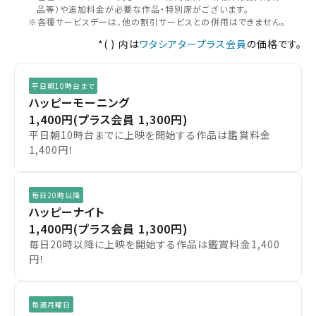
お近くの劇場から選ぶ
品等）や追加料金が必要な作品・特別席がございます。
※各種サービスデーは、他の割引サービスとの併用はできません。
チケット購入
*( ) 内は
ワタシアタープラス会員
の価格です。
米沢
チケットの購入は下記リンクより、ご覧になりたい作品を選
平日朝10時台まで
択しご購入ください。
ハッピーモーニング
都道府県から選ぶ
1,400円
(プラス会員 1,300円)
平日朝10時台までに上映を開始する作品は鑑賞料金
上映スケジュールを確認する
1,400円！
北海道
閉じる
閉じる
その他の劇場を選ぶ
東北
毎日20時以降
上映日を変更しますか？
劇場を変更しますか？
無料のワタシアターライト会員もあります。
ハッピーナイト
劇場を変更すると、STEP2以降で選択いただいた情報は解除
上映日を変更すると、STEP3以降で選択いただいた情報は解
1,400円
(プラス会員 1,300円)
除されます。
されます。
関東
毎日20時以降に上映を開始する作品は鑑賞料金1,400
変更しないで続ける
変更しないで続ける
変更する
変更する
円！
予約を確認・変更する
北越
チケットの予約状況の確認及び予約を変更したい場合は、
毎週月曜日
下記リンクよりご確認ください。