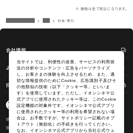
※ 価格は全て税込になります。
イオンシネマトップ
福島
料金・割引
会社情報
当サイトでは、利便性の改善、サービスの利用状
よくあるご質問
況の分析やコンテンツ・広告をパーソナライズ
し、お客さまの体験を向上させるため、また、適
切な情報提供のためにCookie、広告識別子及びそ
採用情報
の他類似の技術（以下「クッキー等」といいま
す）を使用しています。ただし、イオンシネマ公
式アプリに使用されたクッキー等は、このCookie
設定機能の対象外です。イオンシネマ公式アプリ
に使用されたクッキー等の利用を希望されない場
合は、お手数ですが、サイトポリシー記載のオプ
情報セキュリティ
サイトポリシー
トアウト（無効化）の手続きを行ってください。
個人情報の取扱い
お問い合わせ
なお、イオンシネマ公式アプリから当社公式ウェ