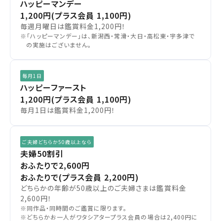
中部
ハッピーマンデー
閉じる
閉じる
1,200円
(プラス会員 1,100円)
毎週月曜日は鑑賞料金1,200円！
近畿
予約を確認する
※「ハッピーマンデー」は、新潟西・常滑・大日・高松東・宇多津で
の実施はございません。
中国・四国
予約を変更する
毎月1日
九州
ハッピーファースト
1,200円
(プラス会員 1,100円)
毎月1日は鑑賞料金1,200円！
閉じる
閉じる
ご夫婦どちらか50歳以上なら
夫婦50割引
おふたりで2,600円
おふたりで(プラス会員 2,200円)
どちらかの年齢が50歳以上のご夫婦さまは鑑賞料金
2,600円！
※同作品・同時間のご鑑賞に限ります。
※どちらかお一人がワタシアタープラス会員の場合は2,400円に