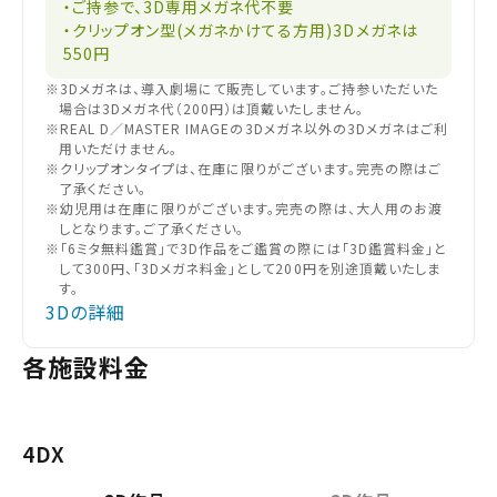
・ご持参で、3D専用メガネ代不要
・クリップオン型(メガネかけてる方用)3Dメガネは
550円
※3Dメガネは、導入劇場にて販売しています。ご持参いただいた
場合は3Dメガネ代（200円）は頂戴いたしません。
※REAL D／MASTER IMAGEの3Dメガネ以外の3Dメガネはご利
用いただけません。
※クリップオンタイプは、在庫に限りがございます。完売の際はご
了承ください。
※幼児用は在庫に限りがございます。完売の際は、大人用のお渡
しとなります。ご了承ください。
※「6ミタ無料鑑賞」で3D作品をご鑑賞の際には「3D鑑賞料金」と
して300円、「3Dメガネ料金」として200円を別途頂戴いたしま
す。
3Dの詳細
各施設料金
4DX