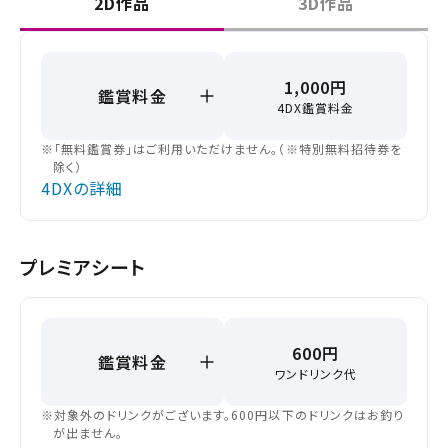
2D作品
3D作品
1,000円
鑑賞料金
4DX鑑賞料金
※「無料鑑賞券」はご利用いただけません。（※特別無料招待券を
除く）
4DXの詳細
閉じる
プレミアシート
閉じる
お近くの劇場から選ぶ
600円
鑑賞料金
チケット購入
港北ニュータウン
ワンドリンク代
座間
※対象外のドリンクがございます。600円以下のドリンクはお釣り
チケットの購入は下記リンクより、ご覧になりたい作品を選
が出ません。
択しご購入ください。