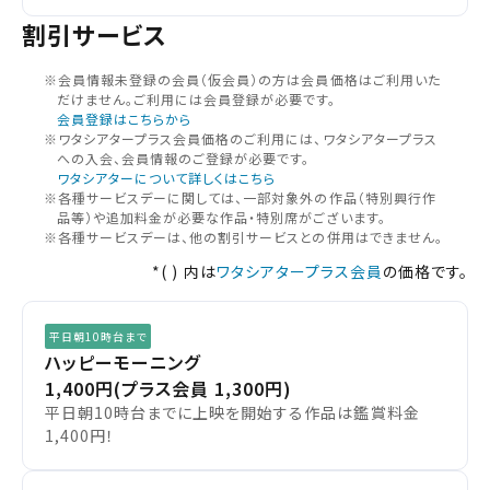
割引サービス
都道府県から選ぶ
上映スケジュールを確認する
※会員情報未登録の会員（仮会員）の⽅は会員価格はご利⽤いた
だけません。ご利⽤には会員登録が必要です。
閉じる
閉じる
北海道
会員登録はこちらから
その他の劇場を選ぶ
※ワタシアタープラス会員価格のご利用には、ワタシアタープラス
への入会、会員情報のご登録が必要です。
上映日を変更しますか？
劇場を変更しますか？
無料のワタシアターライト会員もあります。
ワタシアターについて詳しくはこちら
東北
劇場を変更すると、STEP2以降で選択いただいた情報は解除
上映日を変更すると、STEP3以降で選択いただいた情報は解
※各種サービスデーに関しては、一部対象外の作品（特別興行作
除されます。
されます。
品等）や追加料金が必要な作品・特別席がございます。
※各種サービスデーは、他の割引サービスとの併用はできません。
関東
変更しないで続ける
変更しないで続ける
変更する
変更する
予約を確認・変更する
*( ) 内は
ワタシアタープラス会員
の価格です。
北越
チケットの予約状況の確認及び予約を変更したい場合は、
平日朝10時台まで
下記リンクよりご確認ください。
ハッピーモーニング
閉じる
閉じる
中部
1,400円
(プラス会員 1,300円)
平日朝10時台までに上映を開始する作品は鑑賞料金
予約を確認する
1,400円！
近畿