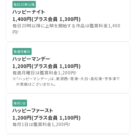
予約を変更する
中国・四国
毎日20時以降
ハッピーナイト
1,400円
(プラス会員 1,300円)
九州
毎日20時以降に上映を開始する作品は鑑賞料金1,400
円！
閉じる
毎週月曜日
閉じる
ハッピーマンデー
1,200円
(プラス会員 1,100円)
毎週月曜日は鑑賞料金1,200円！
※「ハッピーマンデー」は、新潟西・常滑・大日・高松東・宇多津で
の実施はございません。
毎月1日
ハッピーファースト
1,200円
(プラス会員 1,100円)
毎月1日は鑑賞料金1,200円！