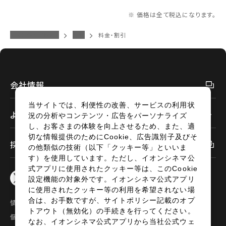
※ 価格は全て税込になります。
イオンシネマトップ
常滑
料金・割引
会社情報
当サイトでは、利便性の改善、サービスの利用状
よくあるご質問
況の分析やコンテンツ・広告をパーソナライズ
し、お客さまの体験を向上させるため、また、適
切な情報提供のためにCookie、広告識別子及びそ
採用情報
の他類似の技術（以下「クッキー等」といいま
す）を使用しています。ただし、イオンシネマ公
式アプリに使用されたクッキー等は、このCookie
設定機能の対象外です。イオンシネマ公式アプリ
に使用されたクッキー等の利用を希望されない場
合は、お手数ですが、サイトポリシー記載のオプ
情報セキュリティ
サイトポリシー
トアウト（無効化）の手続きを行ってください。
個人情報の取扱い
お問い合わせ
なお、イオンシネマ公式アプリから当社公式ウェ