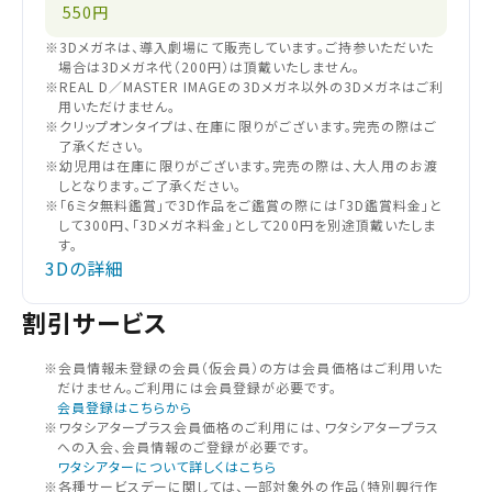
550円
※3Dメガネは、導入劇場にて販売しています。ご持参いただいた
場合は3Dメガネ代（200円）は頂戴いたしません。
※REAL D／MASTER IMAGEの3Dメガネ以外の3Dメガネはご利
用いただけません。
※クリップオンタイプは、在庫に限りがございます。完売の際はご
了承ください。
※幼児用は在庫に限りがございます。完売の際は、大人用のお渡
しとなります。ご了承ください。
※「6ミタ無料鑑賞」で3D作品をご鑑賞の際には「3D鑑賞料金」と
して300円、「3Dメガネ料金」として200円を別途頂戴いたしま
す。
3Dの詳細
割引サービス
※会員情報未登録の会員（仮会員）の⽅は会員価格はご利⽤いた
だけません。ご利⽤には会員登録が必要です。
会員登録はこちらから
閉じる
※ワタシアタープラス会員価格のご利用には、ワタシアタープラス
への入会、会員情報のご登録が必要です。
ワタシアターについて詳しくはこちら
閉じる
お近くの劇場から選ぶ
※各種サービスデーに関しては、一部対象外の作品（特別興行作