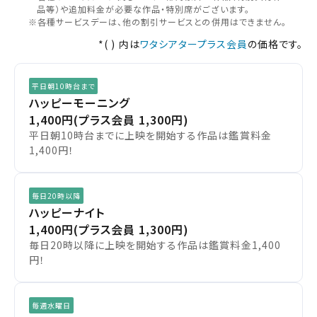
品等）や追加料金が必要な作品・特別席がございます。
※各種サービスデーは、他の割引サービスとの併用はできません。
チケット購入
大高
*( ) 内は
ワタシアタープラス会員
の価格です。
名古屋茶屋
チケットの購入は下記リンクより、ご覧になりたい作品を選
平日朝10時台まで
択しご購入ください。
ハッピーモーニング
1,400円
(プラス会員 1,300円)
都道府県から選ぶ
平日朝10時台までに上映を開始する作品は鑑賞料金
上映スケジュールを確認する
1,400円！
閉じる
閉じる
北海道
その他の劇場を選ぶ
毎日20時以降
上映日を変更しますか？
劇場を変更しますか？
無料のワタシアターライト会員もあります。
東北
ハッピーナイト
劇場を変更すると、STEP2以降で選択いただいた情報は解除
上映日を変更すると、STEP3以降で選択いただいた情報は解
1,400円
(プラス会員 1,300円)
除されます。
されます。
毎日20時以降に上映を開始する作品は鑑賞料金1,400
関東
変更しないで続ける
変更しないで続ける
変更する
変更する
円！
予約を確認・変更する
北越
チケットの予約状況の確認及び予約を変更したい場合は、
毎週水曜日
下記リンクよりご確認ください。