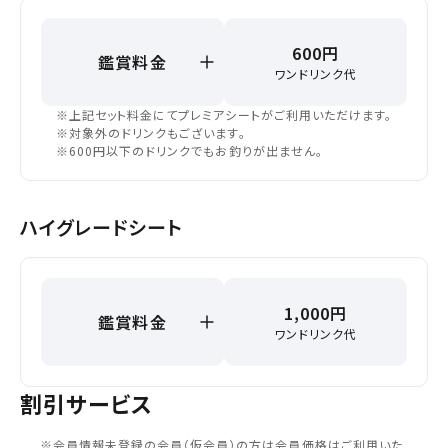
閉じる
お近くの劇場から選ぶ
600円
鑑賞料金
ワンドリンク代
チケット購入
高松東
※上記セット料金にてプレミアシートがご利用いただけます。
※対象外のドリンクもございます。
※600円以下のドリンクでもお釣りが出ません。
宇多津
チケットの購入は下記リンクより、ご覧になりたい作品を選
択しご購入ください。
ハイグレードシート
都道府県から選ぶ
上映スケジュールを確認する
閉じる
閉じる
北海道
その他の劇場を選ぶ
1,000円
鑑賞料金
上映日を変更しますか？
劇場を変更しますか？
ワンドリンク代
無料のワタシアターライト会員もあります。
東北
劇場を変更すると、STEP2以降で選択いただいた情報は解除
上映日を変更すると、STEP3以降で選択いただいた情報は解
除されます。
されます。
割引サービス
関東
変更しないで続ける
変更しないで続ける
変更する
変更する
予約を確認・変更する
※会員情報未登録の会員（仮会員）の⽅は会員価格はご利⽤いた