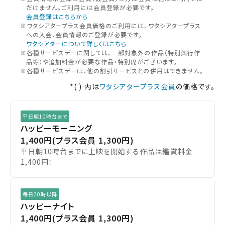
だけません。ご利⽤には会員登録が必要です。
北越
チケットの予約状況の確認及び予約を変更したい場合は、
会員登録はこちらから
※ワタシアタープラス会員価格のご利用には、ワタシアタープラス
下記リンクよりご確認ください。
への入会、会員情報のご登録が必要です。
閉じる
閉じる
中部
ワタシアターについて詳しくはこちら
※各種サービスデーに関しては、一部対象外の作品（特別興行作
予約を確認する
品等）や追加料金が必要な作品・特別席がございます。
近畿
※各種サービスデーは、他の割引サービスとの併用はできません。
*( ) 内は
ワタシアタープラス会員
の価格です。
予約を変更する
中国・四国
平日朝10時台まで
九州
ハッピーモーニング
1,400円
(プラス会員 1,300円)
平日朝10時台までに上映を開始する作品は鑑賞料金
閉じる
1,400円！
閉じる
毎日20時以降
ハッピーナイト
1,400円
(プラス会員 1,300円)