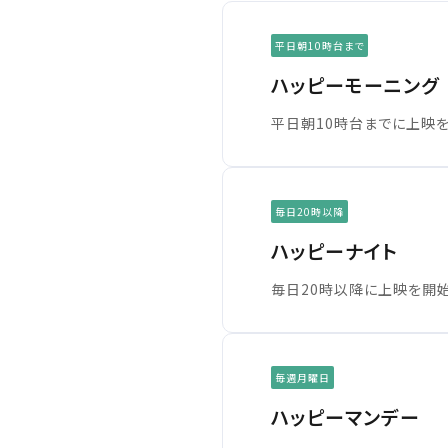
東北
東北
平日朝10時台まで
ハッピーモーニング
関東
平日朝10時台までに上映を
関東
北越
変
変
中部
毎日20時以降
北越
ハッピーナイト
近畿
毎日20時以降に上映を開始
チケット
中部
中国・四国
予約を確
毎週月曜日
九州
ハッピーマンデー
近畿