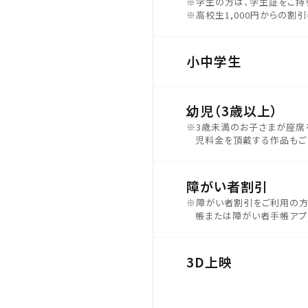
※学生の方は、学生証をご持
※高校生1,000円からの割
小中学生
幼児（3歳以上）
※3歳未満のお子さまが座席
児料金を頂戴する作品もご
障がい者割引
※障がい者割引をご利用の方は
帳または障がい者手帳アプリ
3D上映