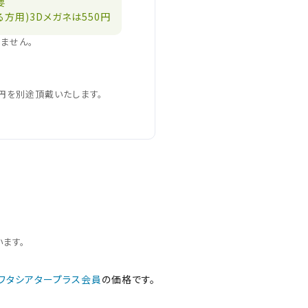
要
方用)3Dメガネは550円
しません。
閉じる
0円を別途頂戴いたします。
閉じる
ます。
ワタシアタープラス会員
の価格です。
さい。