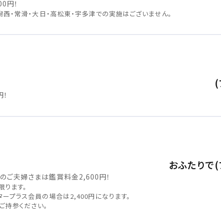
0円！
潟西・常滑・大日・高松東・宇多津での実施はございません。
閉じる
四国
円！
閉じる
おふたりで(プ
のご夫婦さまは鑑賞料金2,600円！
限ります。
ープラス会員の場合は2,400円になります。
ご持参ください。