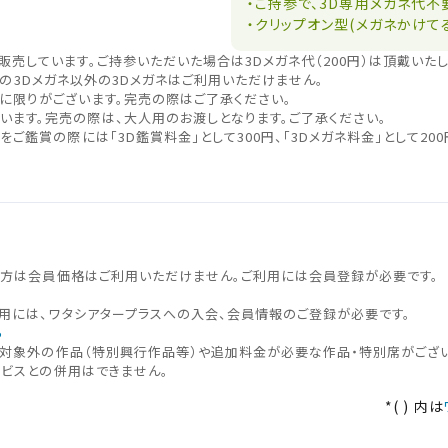
・ご持参で、3D専用メガネ代不
・クリップオン型(メガネかけてる
販売しています。ご持参いただいた場合は3Dメガネ代（200円）は頂戴いた
MAGEの3Dメガネ以外の3Dメガネはご利用いただけません。
庫に限りがございます。完売の際はご了承ください。
います。完売の際は、大人用のお渡しとなります。ご了承ください。
をご鑑賞の際には「3D鑑賞料金」として300円、「3Dメガネ料金」として20
の⽅は会員価格はご利⽤いただけません。ご利⽤には会員登録が必要です。
用には、ワタシアタープラスへの入会、会員情報のご登録が必要です。
ら
対象外の作品（特別興行作品等）や追加料金が必要な作品・特別席がござい
チケット購入
ビスとの併用はできません。
道
*( ) 内は
ットの購入は下記リンクより、ご覧になりたい作品を選択しご購入くだ