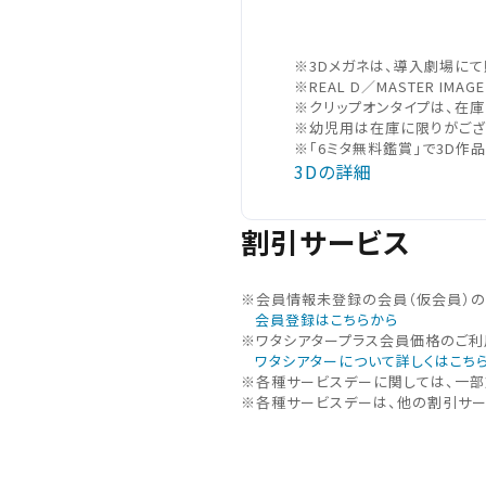
※3Dメガネは、導入劇場にて
※REAL D／MASTER I
※クリップオンタイプは、在
お近くの劇場から選ぶ
※幼児用は在庫に限りがござ
※「6ミタ無料鑑賞」で3D作品
3Dの詳細
川口
浦和美園
割引サービス
※会員情報未登録の会員（仮会員）
都道府県から選ぶ
会員登録はこちらから
※ワタシアタープラス会員価格のご利
ワタシアターについて詳しくはこち
※各種サービスデーに関しては、一部
※各種サービスデーは、他の割引サー
北海
北海道
チケ