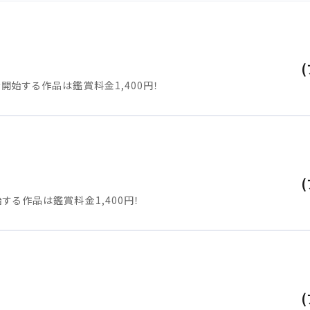
上映スケジュールを確認する
その他の劇場を選ぶ
上映日を変更しますか？
劇場を変更しますか？
開始する作品は鑑賞料金1,400円！
無料のワタシアターライト会員もあります。
上映日を変更すると、STEP3以降で選択いただいた情報は解除されます
劇場を変更すると、STEP2以降で選択いただいた情報は解除されます
更しないで続ける
更しないで続ける
変更する
変更する
閉じる
予約を確認・変更する
閉じる
閉じる
する作品は鑑賞料金1,400円！
の予約状況の確認及び予約を変更したい場合は、下記リンクよりご確認
認する
予約を変