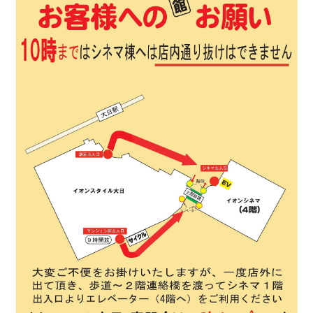
閉じる
お近くの劇場から選ぶ
チケット購入
四條畷
茨木
チケットの購入は下記リンクより、ご覧になりたい作品を選
択しご購入ください。
都道府県から選ぶ
上映スケジュールを確認する
閉じる
閉じる
北海道
その他の劇場を選ぶ
上映日を変更しますか？
劇場を変更しますか？
無料のワタシアターライト会員もあります。
東北
劇場を変更すると、STEP2以降で選択いただいた情報は解除
上映日を変更すると、STEP3以降で選択いただいた情報は解
除されます。
されます。
関東
変更しないで続ける
変更しないで続ける
変更する
変更する
予約を確認・変更する