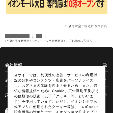
北越
チケットの予約状況の確認及び予約を変更したい場合は、
下記リンクよりご確認ください。
閉じる
閉じる
中部
※ 価格は全て税込になります。
予約を確認する
近畿
イオンシネマトップ
大日
【早朝・深夜時間帯（イオンモール営業時間外）にご来場のお客様へ】
予約を変更する
中国・四国
九州
会社情報
当サイトでは、利便性の改善、サービスの利用状
閉じる
よくあるご質問
況の分析やコンテンツ・広告をパーソナライズ
し、お客さまの体験を向上させるため、また、適
閉じる
切な情報提供のためにCookie、広告識別子及びそ
採用情報
の他類似の技術（以下「クッキー等」といいま
す）を使用しています。ただし、イオンシネマ公
式アプリに使用されたクッキー等は、このCookie
設定機能の対象外です。イオンシネマ公式アプリ