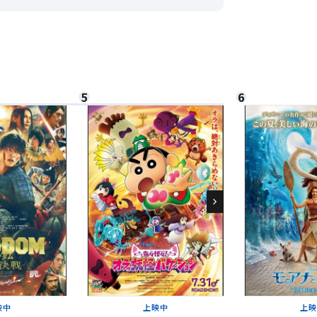
閉じる
さい。
閉じる
閉じる
。
。
閉じる
映中
上映中
上