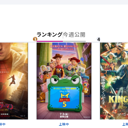
チケット購入
道
ランキング
今週公開
ットの購入は下記リンクより、ご覧になりたい作品を選択しご購入くだ
上映スケジュールを確認する
その他の劇場を選ぶ
上映日を変更しますか？
劇場を変更しますか？
無料のワタシアターライト会員もあります。
上映日を変更すると、STEP3以降で選択いただいた情報は解除されます
劇場を変更すると、STEP2以降で選択いただいた情報は解除されます
更しないで続ける
更しないで続ける
変更する
変更する
閉じる
予約を確認・変更する
映中
上映中
上