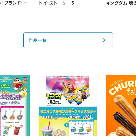
閉じる
閉じる
：ブランド・ニ
トイ・ストーリー５
キングダム 魂
の予約状況の確認及び予約を変更したい場合は、下記リンクよりご確認
認する
予約を変
作品一覧
閉じる
四国