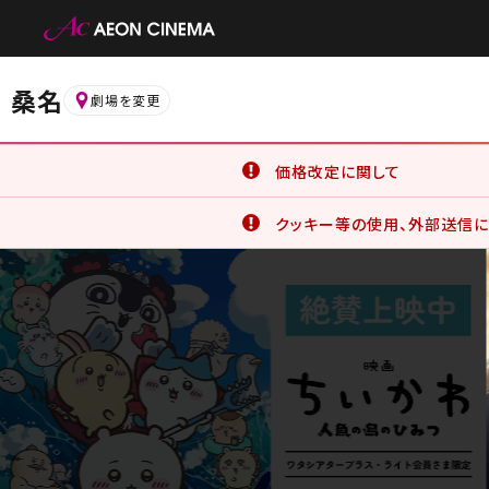
桑名
劇場を変更
価格改定に関して
6月19日(金)より、一部の鑑
クッキー等の使用、外部送信に
詳細はこちら
イオンシネマ公式アプリをご利
公式アプリでは、サービスの利
クッキー等の使用に同意したこと
詳細はこちら