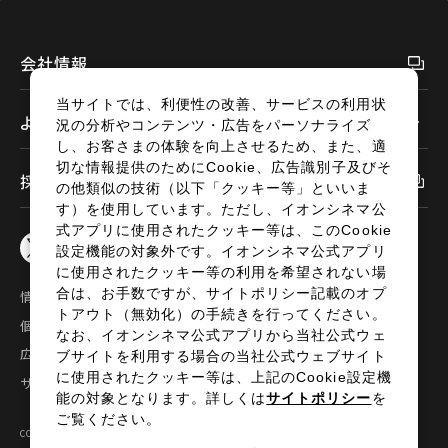
会社情報
当サイトでは、利便性の改善、サービスの利用状
よくあるご質問
況の分析やコンテンツ・広告をパーソナライズ
し、お客さまの体験を向上させるため、また、適
切な情報提供のためにCookie、広告識別子及びそ
採用情報
の他類似の技術（以下「クッキー等」といいま
す）を使用しています。ただし、イオンシネマ公
式アプリに使用されたクッキー等は、このCookie
設定機能の対象外です。イオンシネマ公式アプリ
に使用されたクッキー等の利用を希望されない場
合は、お手数ですが、サイトポリシー記載のオプ
情報セキュリティ
サイトポリシー
トアウト（無効化）の手続きを行ってください。
個人情報の取扱い
お問い合わせ
なお、イオンシネマ公式アプリから当社公式ウェ
広告掲載
特定商取引法に基づく表示
ブサイトを利用する場合の当社公式ウェブサイト
に使用されたクッキー等は、上記のCookie設定機
サイトマップ
能の対象となります。詳しくは
サイトポリシー
を
ご覧ください。
COPYRIGHT©2024 AEON ENTERTAINMENT CO.,LTD ALL RIGHTS RESERVED.