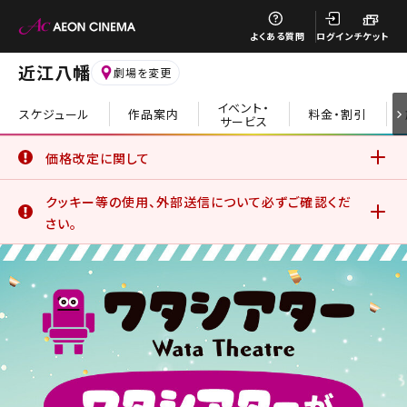
閉じる
よくある質問
ログイン
チケット
近江八幡
劇場を変更
イベント・
スケジュール
作品案内
料金・割引
サービス
閉じる
価格改定に関して
6月19日(金)より、一部の鑑賞料金、サービスデーについて価
クッキー等の使用、外部送信について必ずご確認くだ
格改定を実施いたしました。
詳細はこちら
さい。
イオンシネマ公式アプリをご利用のお客さま
公式アプリでは、サービスの利用状況分析やお客さまの体験
を向上させるためにクッキー等を使用しています。このままご
利用になる場合、クッキー等の使用に同意したことになりま
す。詳しくは、サイトポリシーをご覧ください。
詳細はこちら