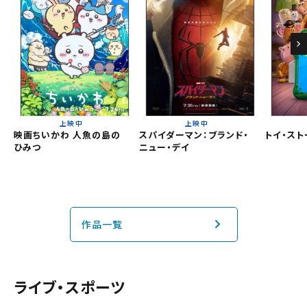
チケット購入
京都桂川
チケットの購入は下記リンクより、ご覧になりたい作品を選
択しご購入ください。
都道府県から選ぶ
上映スケジュールを確認する
閉じる
閉じる
上映中
上映中
北海道
その他の劇場を選ぶ
映画ちいかわ 人魚の島の
スパイダーマン：ブランド・
トイ・スト
ひみつ
ニュー・デイ
上映日を変更しますか？
劇場を変更しますか？
無料のワタシアターライト会員もあります。
東北
劇場を変更すると、STEP2以降で選択いただいた情報は解除
上映日を変更すると、STEP3以降で選択いただいた情報は解
除されます。
されます。
関東
変更しないで続ける
変更しないで続ける
変更する
変更する
予約を確認・変更する
作品一覧
北越
チケットの予約状況の確認及び予約を変更したい場合は、
下記リンクよりご確認ください。
ライブ・スポーツ
閉じる
閉じる
中部