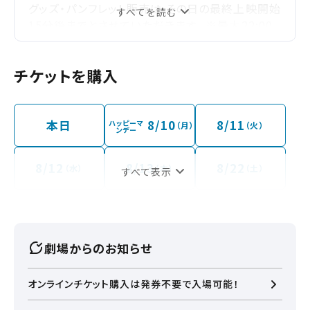
グッズ・パンフレット販売は その日の最終上映開始
すべてを読む
15分後までとさせていただきます。 ※最大22:00
まで ※状況により、変更になる可能性がございま
す。 ※営業時間変更の際にはこちらにてお知らせ
チケットを購入
致します。
本日
8/10
8/11
ハッピーマ
（月）
（火）
ンデー
8/12
8/13
8/22
（水）
（木）
（土）
すべて表示
劇場からのお知らせ
オンラインチケット購入は発券不要で入場可能！