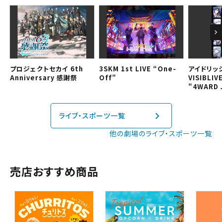
予約を確認する
近畿
予約を変更する
中国・四国
プロジェクトセカイ 6th
3SKM 1st LIVE “One-
アイドリッ
九州
Anniversary 感謝祭
Off”
VISIBLIV
"4WARD 
閉じる
ライブ・スポーツ一覧
閉じる
他の劇場のライブ・スポーツ一覧
売店おすすめ商品