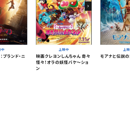
閉じる
閉じる
。
。
閉じる
映中
上映中
上
：ブランド・ニ
映画クレヨンしんちゃん 奇々
モアナと伝説の
怪々！オラの妖怪バケ～ショ
ン
ください。
更する