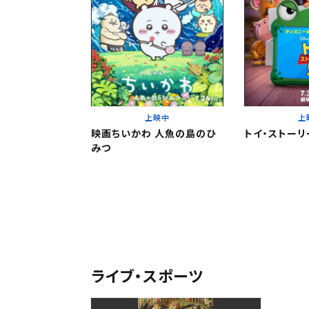
東北
東北
関東
関東
北越
上映中
上
変
変
映画ちいかわ 人魚の島のひ
トイ・ストーリ
みつ
中部
北越
近畿
チケット
中部
中国・四国
予約を確
ライブ・スポーツ
九州
近畿