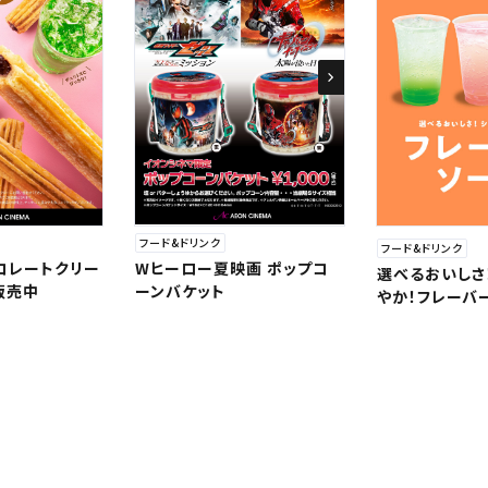
フード&ドリンク
フード&ドリンク
ョコレートクリー
Wヒーロー夏映画 ポップコ
選べるおいしさ
販売中
ーンバケット
やか！フレーバ