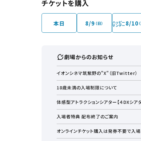
チケットを購入
※駐車場入口はオー
※21時以降の入場入
上記付近のエリアへお
本日
8/9
8/10
ハッピー
（日）
マンデー
劇場からのお知らせ
イオンシネマ筑紫野の"X"（旧Twitter）
18歳未満の入場制限について
23時以降に終了する作品は、18歳未満の
体感型アトラクションシアター【４DXシ
あらかじめ、ご了承下さいませ。
まるで映画の中にいるような感覚をたのしむこ
入場者特典 配布終了のご案内
4DXの詳細はコチラ
「映画ちいかわ」入場者特典第１弾”チャームミ
オンラインチケット購入は発券不要で入場
せ。