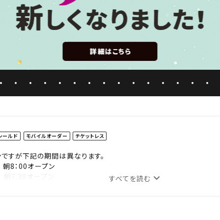
シールド
モバイルオーダー
チケットレス
プンですが下記の期間は異なります。
) 朝8：00オープン
） 朝7:30オープン
すべてを読む
は下記入口からのみシネマへご来場いただけます。
コート側入口(ペットショップPETEMO横)
トコート側エレベーター入口
トコート側エレベーター入口