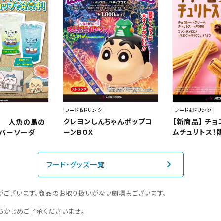
フード&ドリンク
フード&ドリンク
クレヨンしんちゃんポップコ
【新商品】 チ
わ 人魚の島の
ーンBOX
ムチュリトス！
ーバーソーダ
フード・グッズ一覧
がございます。商品のお取り扱いがない劇場もございます。
らかじめご了承くださいませ。