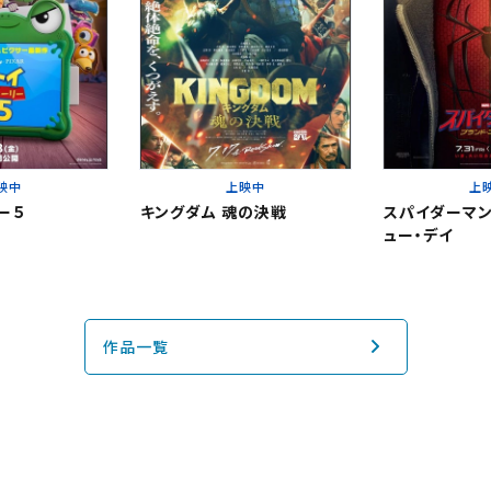
上映スケジュールを確認する
その他の劇場を選ぶ
上映日を変更しますか？
劇場を変更しますか？
無料のワタシアターライト会員もあります。
上映日を変更すると、STEP3以降で選択いただいた情報は解除されます
劇場を変更すると、STEP2以降で選択いただいた情報は解除されます
映中
上映中
上
更しないで続ける
更しないで続ける
変更する
変更する
ー５
キングダム 魂の決戦
スパイダーマン
ュー・デイ
閉じる
予約を確認・変更する
閉じる
閉じる
の予約状況の確認及び予約を変更したい場合は、下記リンクよりご確認
作品一覧
認する
予約を変