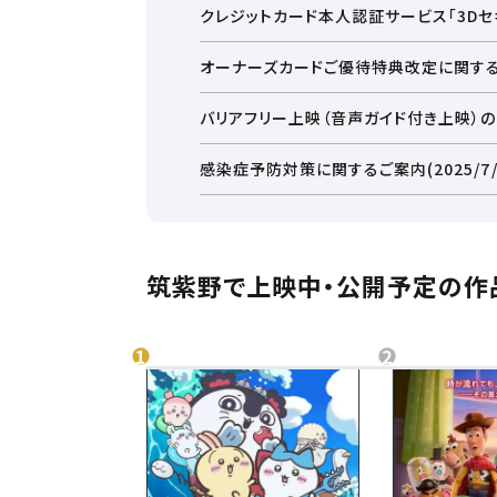
クレジットカード本人認証サービス「3Dセキ
オーナーズカードご優待特典改定に関す
バリアフリー上映（音声ガイド付き上映）
お近くの劇場から選ぶ
感染症予防対策に関するご案内(2025/7/
大野城
福岡
筑紫野で上映中・公開予定の作
都道府県から選ぶ
北海
北海道
チケ