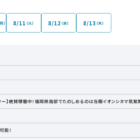
プン時間に合わせて開錠時間が変わります。
口も上記の箇所に限られますので、21時以降にお越しのお客さまは
停めください。駐車場出入口は全箇所（屋上除く）お客さまが出られる（
8/11
8/12
8/13
（月）
（火）
（水）
（木）
方は保護者の方が同伴であってもご入場頂けません。
アター】絶賛稼働中！福岡県南部でたのしめるのは当館イオンシネマ筑紫野
とができる体感型アトラクションシアター4DX！ぜひアトラクションのよう
ニフィギュア”の当館での配布は8/5（水）10:40回にて終了いたしまし
可能！