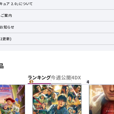
ュア 2.0」について
るご案内
のお知らせ
2更新)
品
ランキング
今週公開
4DX
チケット購入
道
ットの購入は下記リンクより、ご覧になりたい作品を選択しご購入くだ