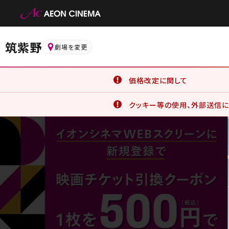
筑紫野
劇場を変更
価格改定に関して
6月19日(金)より、一部の鑑
クッキー等の使用、外部送信に
詳細はこちら
イオンシネマ公式アプリをご利
公式アプリでは、サービスの利
クッキー等の使用に同意したこと
詳細はこちら