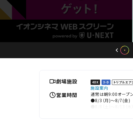
劇場施設
4DX
3-D
トリプルエア
施設案内
営業時間
通常は朝9:00オー
●8/3（月)～8/7(金
●8/8（土)～8/13（木
朝10:00までの間
○【A1】１階イースト
○【A2】地下イース
○【A2】４階イース