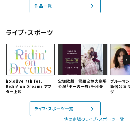
下記リンクよりご確認ください。
作品一覧
閉じる
閉じる
中部
予約を確認する
近畿
ライブ・スポーツ
予約を変更する
中国・四国
九州
閉じる
hololive 7th fes.
宝塚歌劇 雪組宝塚大劇場
ブルーマン
Ridinʼ on Dreams アフ
公演『ポーの一族』千秋楽
新宿公演 
ター上映
グ
閉じる
ライブ・スポーツ一覧
他の劇場のライブ・スポーツ一覧