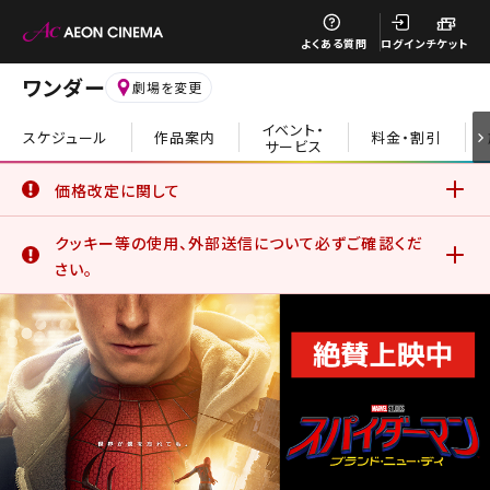
閉じる
よくある質問
ログイン
チケット
ワンダー
劇場を変更
イベント・
スケジュール
作品案内
料金・割引
サービス
閉じる
価格改定に関して
6月19日(金)より、一部の鑑賞料金、サービスデーについて価
クッキー等の使用、外部送信について必ずご確認くだ
格改定を実施いたしました。
詳細はこちら
さい。
イオンシネマ公式アプリをご利用のお客さま
公式アプリでは、サービスの利用状況分析やお客さまの体験
を向上させるためにクッキー等を使用しています。このままご
利用になる場合、クッキー等の使用に同意したことになりま
す。詳しくは、サイトポリシーをご覧ください。
詳細はこちら