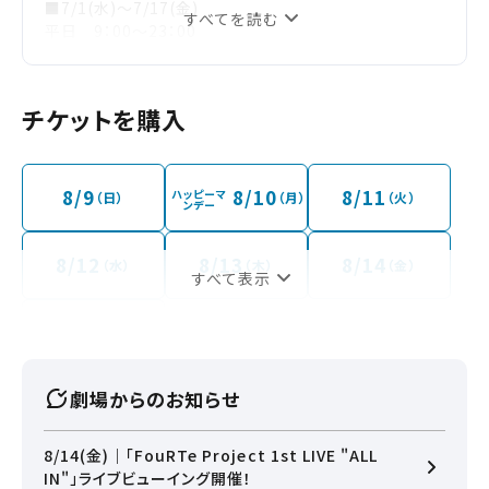
■7/1(水)～7/17(金)
すべてを読む
平日 9：00～23：00
土日祝 8：00～23：15
■7/18(土)～7/31(金)
8：00～23：15
チケットを購入
【8月】
■8/1(日)～8/31(月)
8：00～23：15
※オープン時間は予告なく変更になる場合がございます。
8/9
8/10
8/11
ハッピーマ
（日）
（月）
（火）
ンデー
※チケット売り場、飲食売店、グッズ売り場は最終上映開
始後に閉店となります。
8/12
8/13
8/14
（水）
（木）
（金）
すべて表示
8/22
（土）
劇場からのお知らせ
8/14(金)｜「FouRTe Project 1st LIVE "ALL
IN"」ライブビューイング開催！