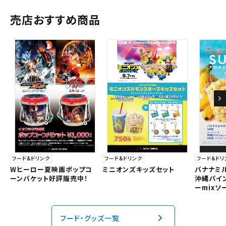
売店おすすめ商品
フード&ドリ
フード&ドリンク
フード&ドリンク
バナナミ
Wヒーロー夏映画ポップコ
ミニオンズキッズセット
沖縄パイ
ーンバケット好評販売中！
ーmixソ
フード・グッズ一覧