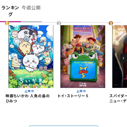
閉じる
お近くの劇場から選ぶ
ランキン
今週公開
グ
チケット購入
名古屋茶屋
長久手
チケットの購入は下記リンクより、ご覧になりたい作品を選
択しご購入ください。
都道府県から選ぶ
上映スケジュールを確認する
閉じる
閉じる
北海道
その他の劇場を選ぶ
上映日を変更しますか？
劇場を変更しますか？
無料のワタシアターライト会員もあります。
東北
劇場を変更すると、STEP2以降で選択いただいた情報は解除
上映日を変更すると、STEP3以降で選択いただいた情報は解
上映中
上映中
映画ちいかわ 人魚の島の
トイ・ストーリー５
スパイダー
除されます。
されます。
ひみつ
ニュー・デ
関東
変更しないで続ける
変更しないで続ける
変更する
変更する
予約を確認・変更する
北越
チケットの予約状況の確認及び予約を変更したい場合は、