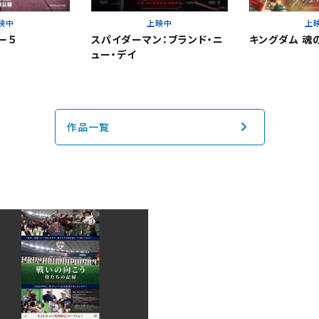
映中
上映中
上
ー５
スパイダーマン：ブランド・ニ
キングダム 魂
その他の劇場を選ぶ
上映日を変更しますか？
劇場を変更しますか？
ュー・デイ
無料のワタシアターライト会員もあります。
上映日を変更すると、STEP3以降で選択いただいた情報は解除されます
劇場を変更すると、STEP2以降で選択いただいた情報は解除されます
更しないで続ける
更しないで続ける
変更する
変更する
作品一覧
閉じる
予約を確認・変更する
閉じる
閉じる
の予約状況の確認及び予約を変更したい場合は、下記リンクよりご確認
認する
予約を変