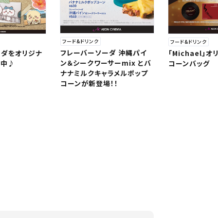
フード&ドリンク
フード&ドリンク
フレーバーソーダ 沖縄パイ
ーダをオリジナ
「Michael」
ン＆シークワーサーmix とバ
売中♪
コーンバッグ
ナナミルクキャラメルポップ
コーンが新登場！！