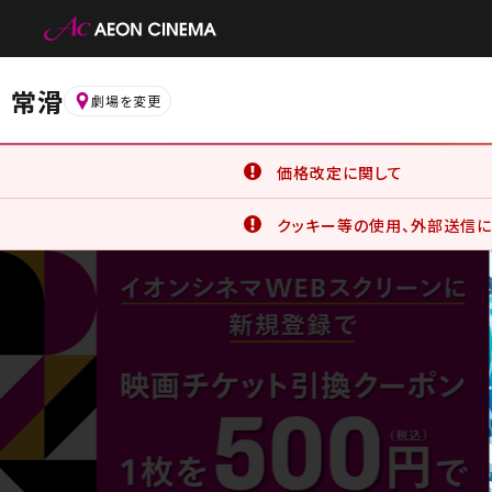
常滑
劇場を変更
価格改定に関して
6月19日(金)より、一部の鑑
クッキー等の使用、外部送信に
詳細はこちら
イオンシネマ公式アプリをご利
公式アプリでは、サービスの利
クッキー等の使用に同意したこと
詳細はこちら