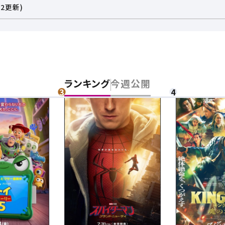
2更新)
妖怪バケ～ション
シール
ランキング
今週公開
に時間がかかる場合がございます。
お問い合わせください。
「3」を押していただくと、オペレーターと通話が可能です。
チケット購入
道
ットの購入は下記リンクより、ご覧になりたい作品を選択しご購入くだ
上映スケジュールを確認する