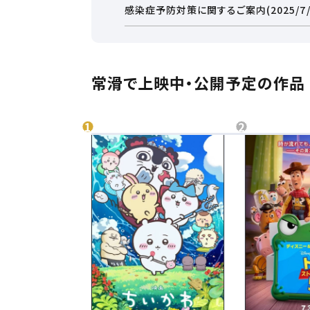
■トイ・ストーリー5
感染症予防対策に関するご案内(2025/7/
特典1弾：キャラクタークリアシート
特典2弾：キャラクターカード(7種ランダム)
お近くの劇場から選ぶ
■口に関するアンケート
特典：ゾワっと！？メイキングカード
常滑で上映中・公開予定の作品
■映画クレヨンしんちゃん 奇々怪々！オラの
大高
名古屋茶屋
特典：天狗しんちゃん プニプニおしりだま
なお、ホームページ更新の都合上、反映まで
最新の配布状況につきましては、映画館まで
都道府県から選ぶ
TEL：0569-36-2355
※音声自動ダイヤルにつながった後、ダイヤル
受付時間：毎日9:00～21:00
北海
北海道
チケ
東北