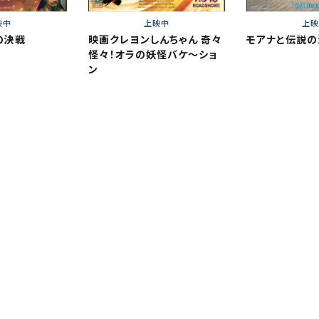
映中
上映中
上
の決戦
映画クレヨンしんちゃん 奇々
モアナと伝説の
怪々！オラの妖怪バケ～ショ
閉じる
閉じる
ン
。
。
閉じる
ください。
更する