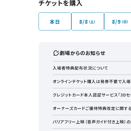
チケットを購入
※予告なくオープン時
【イオンモール常滑の
イオンモール開店前は
本日
8/8
8/9
（土）
（日）
10：00より前にご
ご不便をお掛けします
劇場からのお知らせ
入場者特典配布状況について
配給会社等により定められた入場者特典の配
オンラインチケット購入は発券不要で入場
■モアナと伝説の海
特典：『モアナと伝説の海』『トイ・ストーリー
クレジットカード本人認証サービス「3Dセキ
■映画ちいかわ 人魚の島のひみつ
オーナーズカードご優待特典改定に関す
特典：チャームミニフィギュア(ランダム全8種
■Michael／マイケル
バリアフリー上映（音声ガイド付き上映）
第4弾：特製コレクタブルカード YoungMJ ve