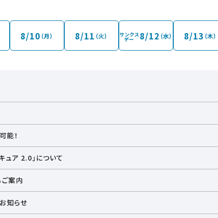
間が変更になる場合がございます。あらかじめご了承くださいませ。
営業時間外に「イオンシネマ」へお越しのお客さま】
イオンモール内の通行ができません。
8/10
8/11
8/12
8/13
サンクス
（月）
（火）
（水）
（木）
来館されるお客さまは映画館に隣接する平面駐車場【F】から直接ご入館く
デー
が、ご理解、ご協力いただけますようお願い申し上げます。
布期間中であっても、在庫終了に伴い配布を終了した作品につきましては、
可能！
5』特製ぷくぷくシール
ュア 2.0」について
るご案内
)
のお知らせ
r.