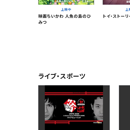
東北
上映中
上
関東
映画ちいかわ 人魚の島のひ
トイ・ストーリ
みつ
関東
北越
変
変
中部
北越
近畿
ライブ・スポーツ
チケット
中部
中国・四国
予約を確
九州
近畿