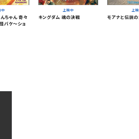
映中
上映中
上
んちゃん 奇々
キングダム 魂の決戦
モアナと伝説の
閉じる
閉じる
怪バケ～ショ
。
。
閉じる
ください。
更する