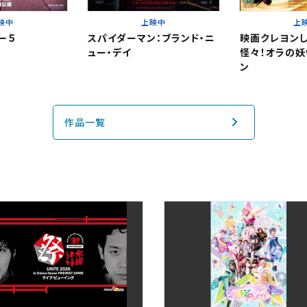
映中
上映中
上
その他の劇場を選ぶ
上映日を変更しますか？
劇場を変更しますか？
ー５
スパイダーマン：ブランド・ニ
映画クレヨンし
ュー・デイ
怪々！オラの妖
無料のワタシアターライト会員もあります。
上映日を変更すると、STEP3以降で選択いただいた情報は解除されます
劇場を変更すると、STEP2以降で選択いただいた情報は解除されます
ン
更しないで続ける
更しないで続ける
変更する
変更する
作品一覧
閉じる
予約を確認・変更する
閉じる
閉じる
の予約状況の確認及び予約を変更したい場合は、下記リンクよりご確認
認する
予約を変