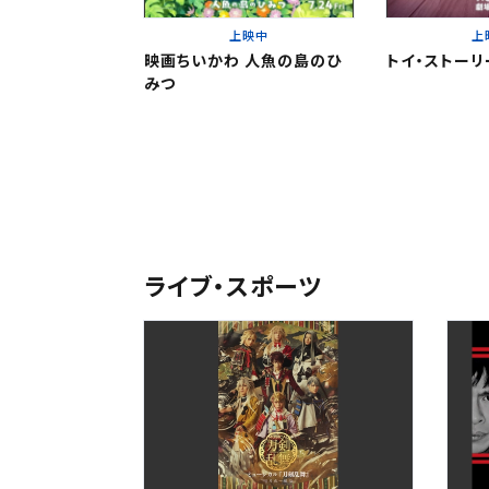
関東
上映中
上
映画ちいかわ 人魚の島のひ
トイ・ストーリ
みつ
関東
北越
変
変
中部
北越
近畿
チケット
ライブ・スポーツ
中部
中国・四国
予約を確
九州
近畿