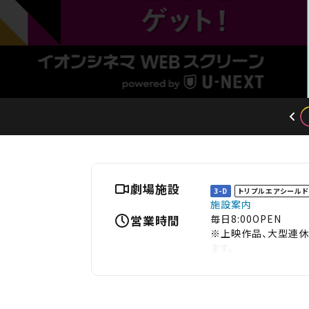
劇場施設
3-D
トリプルエアシール
施設案内
営業時間
毎日8:00OPEN
※上映作品、大型連休
ます。
※23時以降（23時
※飲食売店及び映画グ
をお願いいたします。