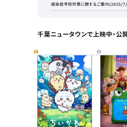
感染症予防対策に関するご案内(2025/7/
お近くの劇場から選ぶ
千葉ニュータウンで上映中・公
幕張新都心
守谷
都道府県から選ぶ
北海
北海道
チケ
東北
東北