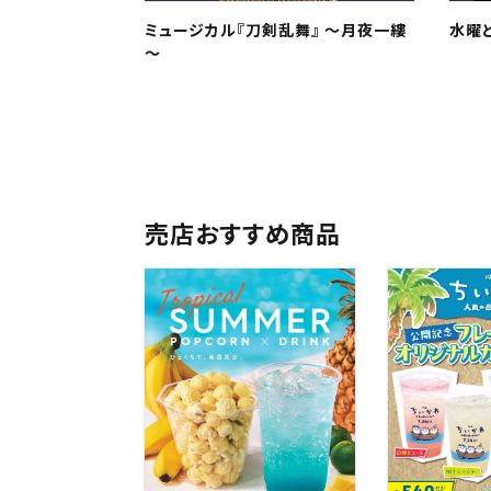
中国・
ミュージカル『刀剣乱舞』 ～月夜一縷
水曜ど
～
九州
売店おすすめ商品