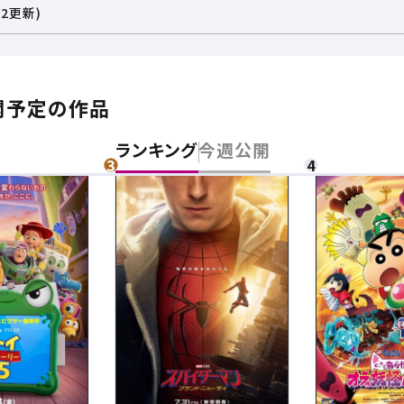
2更新)
開予定の作品
ランキング
今週公開
チケット購入
道
ットの購入は下記リンクより、ご覧になりたい作品を選択しご購入くだ
上映スケジュールを確認する