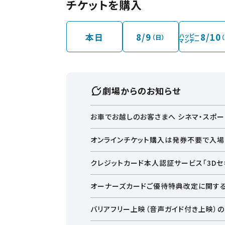
チケットを購入
本日
8/9
8/10
ハッピー
（日）
マンデー
劇場からのお知らせ
お車でお越しのお客さまへ シネマ・スポ
イオンモール千葉ニュータウンは建物が４つ
オンラインチケット購入は発券不要で入場
映画館がございますシネマ・スポーツ棟立体
10時以前と21時以後につきましては、イオ
に上映が終わる回をご鑑賞のお客さまで、お
クレジットカード本人認証サービス「3Dセキ
また駐車サービスご利用のお客さまは、劇場
駐車券のご呈示もお忘れないようにお願いい
オーナーズカードご優待特典改定に関す
入口でスタッフによる認証を実施しないと割
何卒ご注意をお願いいたします。
詳しい駐車場入口案内などは、タイトルをクリ
バリアフリー上映（音声ガイド付き上映）
詳細はこちら