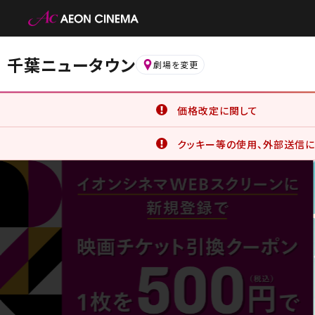
千葉ニュータウン
劇場を変更
価格改定に関して
6月19日(金)より、一部の鑑
クッキー等の使用、外部送信に
詳細はこちら
イオンシネマ公式アプリをご利
公式アプリでは、サービスの利
クッキー等の使用に同意したこと
詳細はこちら