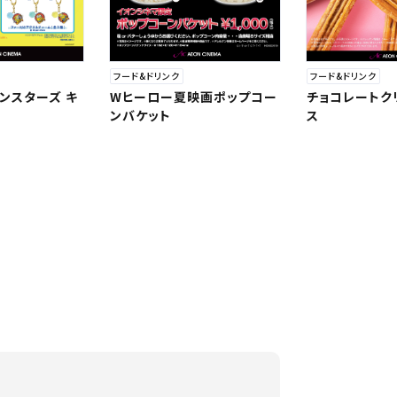
フード&ドリンク
フード&ドリンク
チョコレートク
Wヒーロー夏映画ポップコー
ンスターズ キ
ス
ンバケット