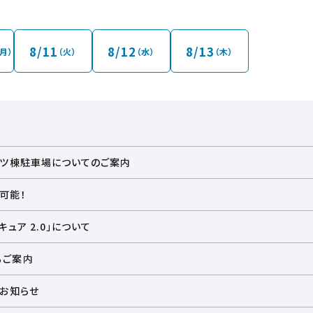
8/11
8/12
8/13
（月）
（火）
（水）
（木）
ーツ棟駐車場についてのご案内
に分かれております。
可能！
駐車場入口のご案内となります。
ンモール棟やイオン棟への行き来ができませんので、10時より前に上映がはじ
車でお越しの場合はシネマ・スポーツ棟立体駐車場をご利用ください。
ュア 2.0」について
ご入場時にチケット呈示とごいっしょに、
たします。
るご案内
引サービスは適用されませんので、
ックしてご確認ください。
のお知らせ