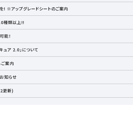
! ※アップグレードシートのご案内
さの「アップグレードシート」を 導入 。
0種類以上!!
席仕様で 、 飛沫防止 の目的 やパーソナル空間の確保に対応。 個室感あ
可能！
ュア 2.0」について
るご案内
のお知らせ
2更新)