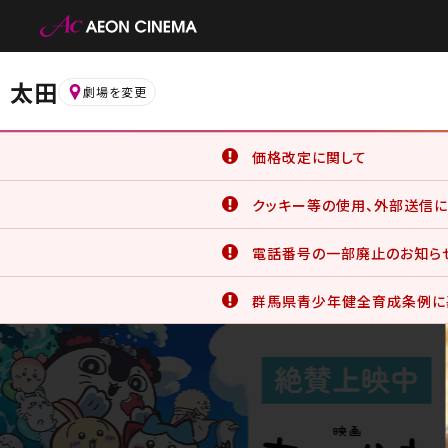
太田
劇場を変更
価格改定に関して
6月19日(金)より、一部の鑑
クッキー等の使用、外部送信に
詳細はこちら
イオンシネマ公式アプリをご利
電話番号の一部廃止のお知ら
公式アプリでは、サービスの利
クッキー等の使用に同意したこと
当館は音声案内への変更により
詳細はこちら
群馬県青少年健全育成条例に
なお、廃止する電話番号の詳細は
群馬県青少年健全育成条例に基
・0276-47-8600
だけませんので予めご了承下さ
お電話でのお問い合わせは 027