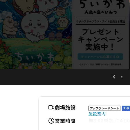
劇場施設
アップグレードシート
3-D
施設案内
営業時間
■8:00開店 /2