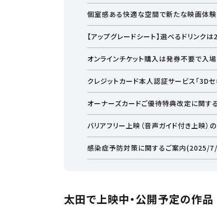
個室感ある快適な空間で新たな映画体験を
全スクリーンの一部に 従来の約 1.5 倍の広
【アップグレードシート】選べるドリンクは2
両サイドにパーテーションを設置したボックス
頂けます。
ホットドリンクやフレーバーソーダも！！
詳細はこちら
オンラインチケット購入は発券不要で入場
サイズも選べる！！
詳細メニューについてはタイトルをクリック！
クレジットカード本人認証サービス「3Dセキ
お近くの劇場から選ぶ
オーナーズカードご優待特典改定に関す
バリアフリー上映（音声ガイド付き上映）
熊谷
羽生
感染症予防対策に関するご案内(2025/7/
都道府県から選ぶ
太田で上映中・公開予定の作品