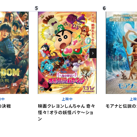
さい。
閉じる
閉じる
。
。
閉じる
映中
上映中
上
の決戦
映画クレヨンしんちゃん 奇々
モアナと伝説の
怪々！オラの妖怪バケ～ショ
ン
ください。