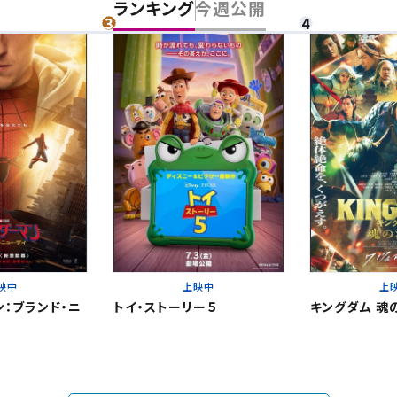
チケット購入
ランキング
今週公開
道
ットの購入は下記リンクより、ご覧になりたい作品を選択しご購入くだ
上映スケジュールを確認する
その他の劇場を選ぶ
上映日を変更しますか？
劇場を変更しますか？
無料のワタシアターライト会員もあります。
上映日を変更すると、STEP3以降で選択いただいた情報は解除されます
劇場を変更すると、STEP2以降で選択いただいた情報は解除されます
更しないで続ける
更しないで続ける
変更する
変更する
映中
上映中
上
閉じる
予約を確認・変更する
：ブランド・ニ
トイ・ストーリー５
キングダム 魂
閉じる
閉じる
の予約状況の確認及び予約を変更したい場合は、下記リンクよりご確認