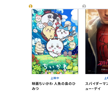
北海
北海道
チケ
東北
東北
関東
関東
北越
変
変
中部
北越
上映中
上
映画ちいかわ 人魚の島のひ
スパイダーマン
近畿
みつ
ュー・デイ
チケット
中部
中国・四国