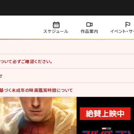
スケジュール
作品案内
イベント・
サ
賞料金、サービスデーについて価格改定を実施いたしました。
ついて必ずご確認ください。
用のお客さま
せ
用状況分析やお客さまの体験を向上させるためにクッキー等を使用していま
になります。詳しくは、サイトポリシーをご覧ください。
一部の番号を廃止致します。
基づく未成年の映画鑑賞時間について
下記のとおりとなりますので、ご確認いただけますようお願い申し上げます
づき、22時以降に終了する作品は18歳未満（高校生以下）の方は保護者の
い
6‐47‐8277（自動音声案内）へお願い致します。