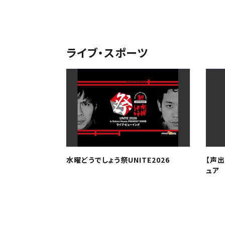
予約を確
九州
近畿
ライブ・スポーツ
中国・
九州
水曜どうでしょう祭UNITE2026
【声出
ュア 