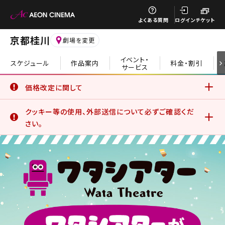
閉じる
よくある質問
ログイン
チケット
京都桂川
劇場を変更
イベント・
スケジュール
作品案内
料金・割引
サービス
閉じる
価格改定に関して
6月19日(金)より、一部の鑑賞料金、サービスデーについて価
クッキー等の使用、外部送信について必ずご確認くだ
格改定を実施いたしました。
詳細はこちら
さい。
イオンシネマ公式アプリをご利用のお客さま
公式アプリでは、サービスの利用状況分析やお客さまの体験
を向上させるためにクッキー等を使用しています。このままご
利用になる場合、クッキー等の使用に同意したことになりま
す。詳しくは、サイトポリシーをご覧ください。
詳細はこちら