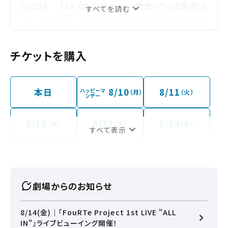
CLOSE 】24：00 ※チケット・飲食・グッズ販売は
すべてを読む
オープン時間～最終上映開始15分後までとさせて
いただきます。 ※イオンモール専門店はあさ 10時
オープンとなり、 10時までは「立体駐車場専門店
チケットを購入
南入口 ３Ｆ」以外からは ご入館いただけません
のでご注意ください ※オープン時間は予告なく変
更になる場合がございます。
本日
8/10
8/11
ハッピーマ
（月）
（火）
ンデー
8/12
8/13
8/14
（水）
（木）
（金）
すべて表示
8/22
（土）
劇場からのお知らせ
8/14(金)｜「FouRTe Project 1st LIVE "ALL
IN"」ライブビューイング開催！