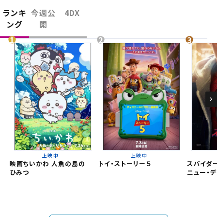
閉じる
お近くの劇場から選ぶ
ランキ
今週公
4DX
ング
開
チケット購入
久御山
草津
チケットの購入は下記リンクより、ご覧になりたい作品を選
択しご購入ください。
都道府県から選ぶ
上映スケジュールを確認する
閉じる
閉じる
北海道
その他の劇場を選ぶ
上映日を変更しますか？
劇場を変更しますか？
無料のワタシアターライト会員もあります。
上映中
上映中
東北
劇場を変更すると、STEP2以降で選択いただいた情報は解除
上映日を変更すると、STEP3以降で選択いただいた情報は解
映画ちいかわ 人魚の島の
トイ・ストーリー５
スパイダー
除されます。
されます。
ひみつ
ニュー・デ
関東
変更しないで続ける
変更しないで続ける
変更する
変更する
予約を確認・変更する
北越