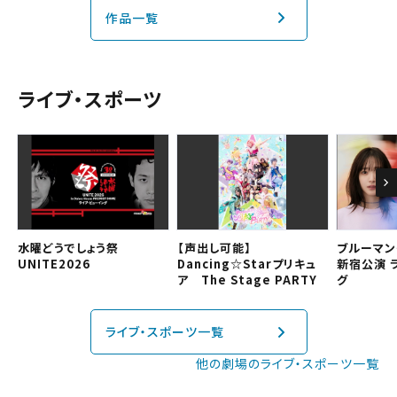
チケットの予約状況の確認及び予約を変更したい場合は、
作品一覧
下記リンクよりご確認ください。
閉じる
閉じる
中部
予約を確認する
ライブ・スポーツ
近畿
予約を変更する
中国・四国
九州
水曜どうでしょう祭
【声出し可能】
ブルーマン
閉じる
UNITE2026
Dancing☆Starプリキュ
新宿公演 
ア The Stage PARTY
グ
閉じる
ライブ・スポーツ一覧
他の劇場のライブ・スポーツ一覧