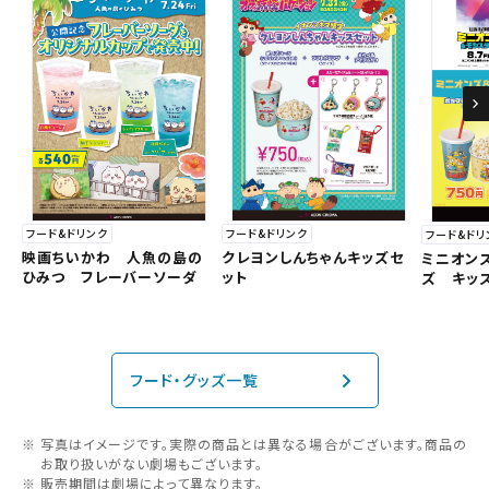
フード&ドリンク
フード&ドリンク
フード&ドリ
クレヨンしんちゃんキッズセ
映画ちいかわ 人魚の島の
ミニオン
ット
ひみつ フレーバーソーダ
ズ キッ
フード・グッズ一覧
写真はイメージです。実際の商品とは異なる場合がございます。商品の
お取り扱いがない劇場もございます。
販売期間は劇場によって異なります。