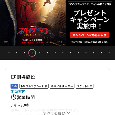
劇場施設
3-D
トリプルエアシールド
モバイルオーダー
チケットレス
施設案内
営業時間
8時～23時
※チケット・グッズ・飲食売店の営業終了は、
すべてを読む