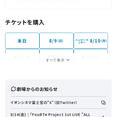
当日の最終上映回開始10分後となります。
※急遽、オープン時間が変更になる場合がございます。
予めご了承くださいませ。
※レイトショー終了後はパンフレットのみ販売いたします。
チケットを購入
お支払いは現金のみです。
本日
8/9
8/10
ハッピーマ
（日）
（月）
ンデー
8/11
8/12
8/13
（火）
（水）
（木）
すべて表示
8/14
（金）
劇場からのお知らせ
イオンシネマ富士宮の"X"（旧Twitter）
8/14(金)｜「FouRTe Project 1st LIVE "ALL