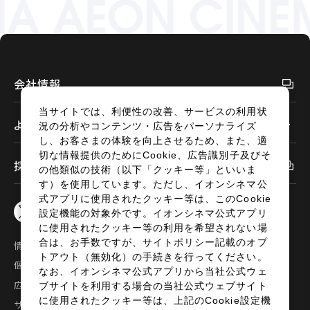
会社情報
当サイトでは、利便性の改善、サービスの利用状
よくあるご質問
況の分析やコンテンツ・広告をパーソナライズ
し、お客さまの体験を向上させるため、また、適
切な情報提供のためにCookie、広告識別子及びそ
採用情報
の他類似の技術（以下「クッキー等」といいま
す）を使用しています。ただし、イオンシネマ公
式アプリに使用されたクッキー等は、このCookie
設定機能の対象外です。イオンシネマ公式アプリ
に使用されたクッキー等の利用を希望されない場
合は、お手数ですが、サイトポリシー記載のオプ
情報セキュリティ
サイトポリシー
トアウト（無効化）の手続きを行ってください。
個人情報の取扱い
お問い合わせ
なお、イオンシネマ公式アプリから当社公式ウェ
広告掲載
特定商取引法に基づく表示
ブサイトを利用する場合の当社公式ウェブサイト
に使用されたクッキー等は、上記のCookie設定機
サイトマップ