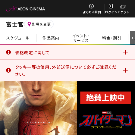
閉じる
よくある質問
ログイン
チケット
富士宮
劇場を変更
イベント・
スケジュール
作品案内
料金・割引
サービス
閉じる
価格改定に関して
6月19日(金)より、一部の鑑賞料金、サービスデーについて価
クッキー等の使用、外部送信について必ずご確認くだ
格改定を実施いたしました。
詳細はこちら
さい。
イオンシネマ公式アプリをご利用のお客さま
公式アプリでは、サービスの利用状況分析やお客さまの体験
を向上させるためにクッキー等を使用しています。このままご
利用になる場合、クッキー等の使用に同意したことになりま
す。詳しくは、サイトポリシーをご覧ください。
詳細はこちら