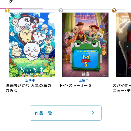
グ
閉じる
チケット購入
都道府県から選ぶ
チケットの購入は下記リンクより、ご覧になりたい作品を選
択しご購入ください。
北海道
上映スケジュールを確認する
東北
閉じる
閉じる
その他の劇場を選ぶ
関東
上映日を変更しますか？
劇場を変更しますか？
無料のワタシアターライト会員もあります。
上映中
上映中
劇場を変更すると、STEP2以降で選択いただいた情報は解除
上映日を変更すると、STEP3以降で選択いただいた情報は解
映画ちいかわ 人魚の島の
トイ・ストーリー５
スパイダー
北越
除されます。
されます。
ひみつ
ニュー・デ
変更しないで続ける
変更しないで続ける
変更する
変更する
予約を確認・変更する
中部
作品一覧
チケットの予約状況の確認及び予約を変更したい場合は、
近畿
下記リンクよりご確認ください。
閉じる
閉じる