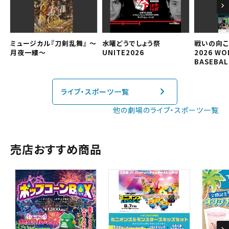
九州
予約を変更する
ミュージカル『刀剣乱舞』 ～
水曜どうでしょう祭
戦いの向こ
月夜一縷～
UNITE2026
2026 WO
BASEBAL
閉じる
ライブ・スポーツ一覧
閉じる
他の劇場のライブ・スポーツ一覧
売店おすすめ商品