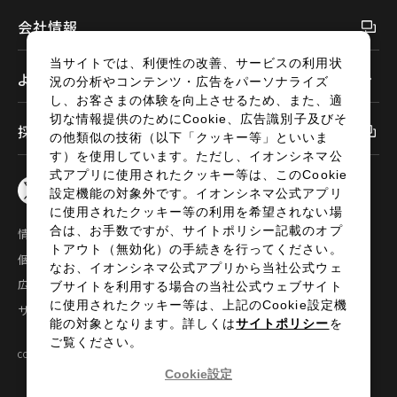
会社情報
当サイトでは、利便性の改善、サービスの利用状
よくあるご質問
況の分析やコンテンツ・広告をパーソナライズ
し、お客さまの体験を向上させるため、また、適
切な情報提供のためにCookie、広告識別子及びそ
採用情報
の他類似の技術（以下「クッキー等」といいま
す）を使用しています。ただし、イオンシネマ公
式アプリに使用されたクッキー等は、このCookie
設定機能の対象外です。イオンシネマ公式アプリ
に使用されたクッキー等の利用を希望されない場
合は、お手数ですが、サイトポリシー記載のオプ
情報セキュリティ
サイトポリシー
トアウト（無効化）の手続きを行ってください。
個人情報の取扱い
お問い合わせ
なお、イオンシネマ公式アプリから当社公式ウェ
広告掲載
特定商取引法に基づく表示
ブサイトを利用する場合の当社公式ウェブサイト
に使用されたクッキー等は、上記のCookie設定機
サイトマップ
能の対象となります。詳しくは
サイトポリシー
を
ご覧ください。
COPYRIGHT©2024 AEON ENTERTAINMENT CO.,LTD ALL RIGHTS RESERVED.
Cookie設定