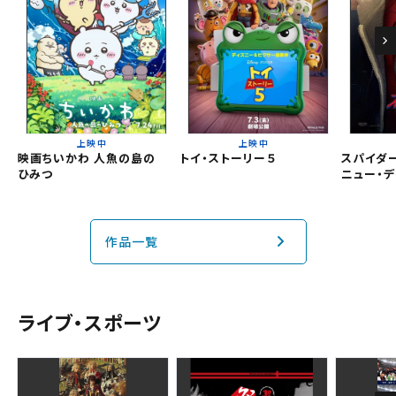
都道府県から選ぶ
チケットの購入は下記リンクより、ご覧になりたい作品を選
択しご購入ください。
北海道
上映スケジュールを確認する
東北
閉じる
閉じる
上映中
上映中
映画ちいかわ 人魚の島の
トイ・ストーリー５
スパイダー
その他の劇場を選ぶ
ひみつ
ニュー・デ
関東
上映日を変更しますか？
劇場を変更しますか？
無料のワタシアターライト会員もあります。
劇場を変更すると、STEP2以降で選択いただいた情報は解除
上映日を変更すると、STEP3以降で選択いただいた情報は解
北越
除されます。
されます。
作品一覧
変更しないで続ける
変更しないで続ける
変更する
変更する
予約を確認・変更する
中部
チケットの予約状況の確認及び予約を変更したい場合は、
ライブ・スポーツ
近畿
下記リンクよりご確認ください。
閉じる
閉じる
中国・四国
予約を確認する