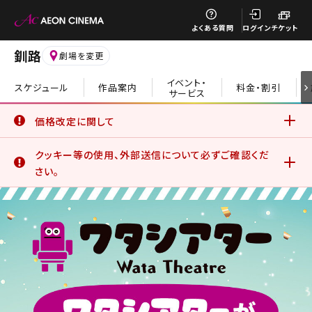
閉じる
よくある質問
ログイン
チケット
釧路
劇場を変更
イベント・
スケジュール
作品案内
料金・割引
サービス
閉じる
価格改定に関して
6月19日(金)より、一部の鑑賞料金、サービスデーについて価
クッキー等の使用、外部送信について必ずご確認くだ
格改定を実施いたしました。
詳細はこちら
さい。
イオンシネマ公式アプリをご利用のお客さま
公式アプリでは、サービスの利用状況分析やお客さまの体験
を向上させるためにクッキー等を使用しています。このままご
利用になる場合、クッキー等の使用に同意したことになりま
す。詳しくは、サイトポリシーをご覧ください。
詳細はこちら