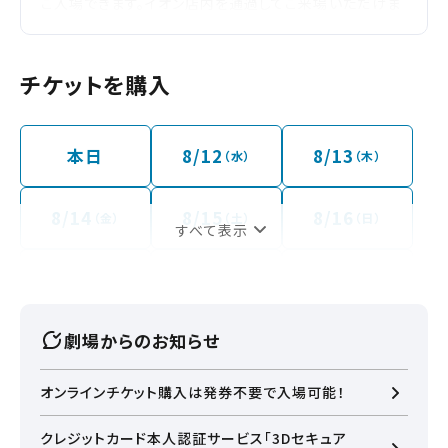
ご入場できます。イオン店内を通過してご来場いただけま
せんのでご注意ください。
チケットを購入
本日
8/12
8/13
（水）
（木）
8/14
8/15
8/16
（金）
（土）
（日）
すべて表示
8/17
8/18
8/19
ハッピーマ
（月）
（火）
（水）
ンデー
劇場からのお知らせ
8/20
（木）
オンラインチケット購入は発券不要で入場可能！
クレジットカード本人認証サービス「3Dセキュア