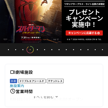
劇場施設
3-D
トリプルエアシールド
チケットレス
施設案内
営業時間
すべてを読む
8月4日（火）～8月13日（木）8:00オープン