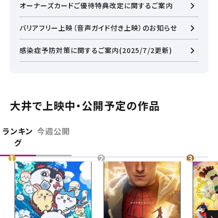
オーナーズカードご優待特典改定に関するご案内
バリアフリー上映（音声ガイド付き上映）のお知らせ
閉じる
感染症予防対策に関するご案内(2025/7/2更新)
閉じる
お近くの劇場から選ぶ
大井で上映中・公開予定の作品
チケット購入
大宮
板橋
ランキン
今週公開
チケットの購入は下記リンクより、ご覧になりたい作品を選
グ
択しご購入ください。
都道府県から選ぶ
上映スケジュールを確認する
閉じる
閉じる
北海道
その他の劇場を選ぶ
上映日を変更しますか？
劇場を変更しますか？