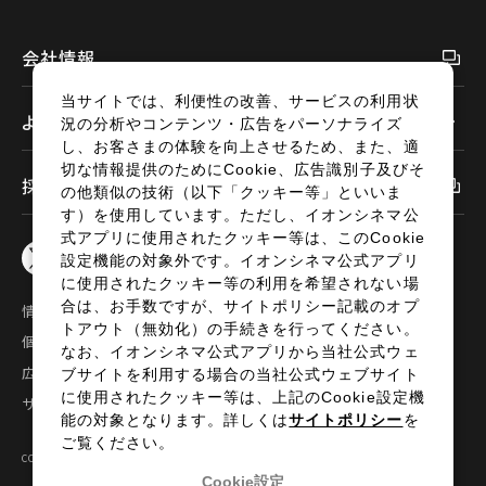
会社情報
当サイトでは、利便性の改善、サービスの利用状
よくあるご質問
況の分析やコンテンツ・広告をパーソナライズ
し、お客さまの体験を向上させるため、また、適
切な情報提供のためにCookie、広告識別子及びそ
採用情報
の他類似の技術（以下「クッキー等」といいま
す）を使用しています。ただし、イオンシネマ公
式アプリに使用されたクッキー等は、このCookie
設定機能の対象外です。イオンシネマ公式アプリ
に使用されたクッキー等の利用を希望されない場
合は、お手数ですが、サイトポリシー記載のオプ
情報セキュリティ
サイトポリシー
トアウト（無効化）の手続きを行ってください。
個人情報の取扱い
お問い合わせ
なお、イオンシネマ公式アプリから当社公式ウェ
広告掲載
特定商取引法に基づく表示
ブサイトを利用する場合の当社公式ウェブサイト
に使用されたクッキー等は、上記のCookie設定機
サイトマップ
能の対象となります。詳しくは
サイトポリシー
を
ご覧ください。
COPYRIGHT©2024 AEON ENTERTAINMENT CO.,LTD ALL RIGHTS RESERVED.
Cookie設定