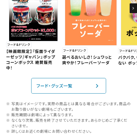
閉じる
フード&ドリンク
フード&ドリンク
フード&ドリ
【映画館限定】『仮面ライダ
ーゼッツ/ギャバン』ポップ
選べるおいしさ！シュワっと
パクパク
コーンボックス 絶賛販売
爽やか！フレーバーソーダ
ない ポッ
中！
フード・グッズ一覧
写真はイメージです。実際の商品とは異なる場合がございます。商品の
お取り扱いがない劇場もございます。
販売期間は劇場によって異なります。
なくなり次第、販売を終了させていただきます。あらかじめご了承くだ
さいませ。
詳しくはお近くの劇場にお問い合わせください。