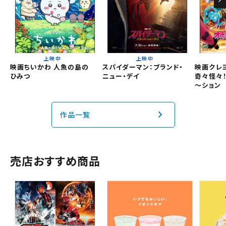
無料のワタシアターライト会員もあります。
東北
劇場を変更すると、STEP2以降で選択いただいた情報は解除
上映日を変更すると、STEP3以降で選択いただいた情報は解
除されます。
されます。
関東
変更しないで続ける
変更しないで続ける
変更する
変更する
予約を確認・変更する
上映中
上映中
北越
映画ちいかわ 人魚の島の
スパイダーマン：ブランド・
映画クレ
チケットの予約状況の確認及び予約を変更したい場合は、
ひみつ
ニュー・デイ
奇々怪々
下記リンクよりご確認ください。
～ション
閉じる
閉じる
中部
作品一覧
予約を確認する
近畿
予約を変更する
中国・四国
売店おすすめ商品
九州
閉じる