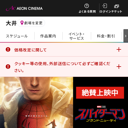
閉じる
よくある質問
ログイン
チケット
大井
劇場を変更
イベント・
スケジュール
作品案内
料金・割引
サービス
閉じる
価格改定に関して
6月19日(金)より、一部の鑑賞料金、サービスデーについて価
クッキー等の使用、外部送信について必ずご確認くだ
格改定を実施いたしました。
詳細はこちら
さい。
イオンシネマ公式アプリをご利用のお客さま
公式アプリでは、サービスの利用状況分析やお客さまの体験
を向上させるためにクッキー等を使用しています。このままご
利用になる場合、クッキー等の使用に同意したことになりま
す。詳しくは、サイトポリシーをご覧ください。
詳細はこちら