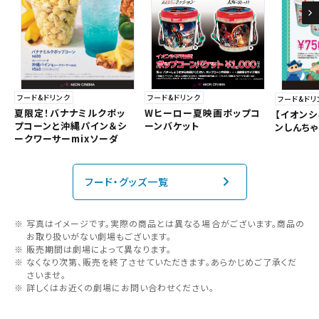
フード&ドリンク
フード&ドリンク
フード&ドリ
夏限定！バナナミルクポッ
Wヒーロー夏映画ポップコ
【イオン
プコーンと沖縄パイン＆シ
ーンバケット
ンしんち
ークワーサーmixソーダ
フード・グッズ一覧
写真はイメージです。実際の商品とは異なる場合がございます。商品の
お取り扱いがない劇場もございます。
販売期間は劇場によって異なります。
なくなり次第、販売を終了させていただきます。あらかじめご了承くだ
さいませ。
詳しくはお近くの劇場にお問い合わせください。