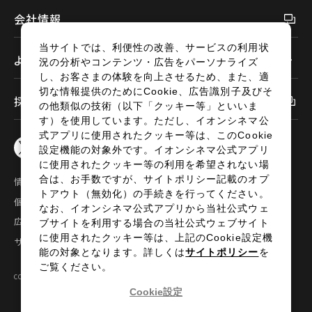
会社情報
当サイトでは、利便性の改善、サービスの利用状
よくあるご質問
況の分析やコンテンツ・広告をパーソナライズ
し、お客さまの体験を向上させるため、また、適
切な情報提供のためにCookie、広告識別子及びそ
採用情報
の他類似の技術（以下「クッキー等」といいま
す）を使用しています。ただし、イオンシネマ公
式アプリに使用されたクッキー等は、このCookie
設定機能の対象外です。イオンシネマ公式アプリ
に使用されたクッキー等の利用を希望されない場
合は、お手数ですが、サイトポリシー記載のオプ
情報セキュリティ
サイトポリシー
トアウト（無効化）の手続きを行ってください。
個人情報の取扱い
お問い合わせ
なお、イオンシネマ公式アプリから当社公式ウェ
広告掲載
特定商取引法に基づく表示
ブサイトを利用する場合の当社公式ウェブサイト
に使用されたクッキー等は、上記のCookie設定機
サイトマップ
能の対象となります。詳しくは
サイトポリシー
を
ご覧ください。
COPYRIGHT©2024 AEON ENTERTAINMENT CO.,LTD ALL RIGHTS RESERVED.
Cookie設定