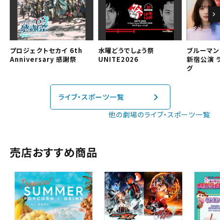
近畿
予約を変更する
中国・四国
プロジェクトセカイ 6th
水曜どうでしょう祭
ブルーマン
Anniversary 感謝祭
UNITE2026
新宿公演 
九州
グ
閉じる
ライブ・スポーツ一覧
他の劇場のライブ・スポーツ一覧
閉じる
売店おすすめ商品