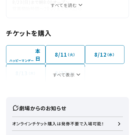
8/23(日)まで朝8:00オープン
すべてを読む
営業開始時間～10:00までの入口は
1階正面センタールーフ入口と
屋上C1入口の２箇所のみとなります。
※飲食・チケット売場の営業時間は最終上映開始15分後
チケットを購入
まででございます。
※和歌山県青少年健全育成条例により、上映終了時間が
22時を過ぎる上映回は
本
18歳未満の青少年は、保護者同伴の場合を除き、映画館
8/11
8/12
（火）
（水）
日
への入場が制限されています。
ハッピーマンデー
ただし、15歳に達した日以後の最初の3月31日を経過し
た青少年（高校生相当）は、
8/13
8/22
（木）
（土）
すべて表示
保護者同伴であれば22時以降も入場可能です。
劇場からのお知らせ
オンラインチケット購入は発券不要で入場可能！