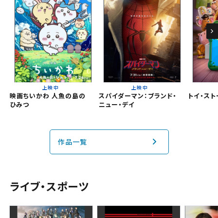
明石
チケットの購入は下記リンクより、ご覧になりたい作品を選
択しご購入ください。
都道府県から選ぶ
上映スケジュールを確認する
閉じる
閉じる
北海道
その他の劇場を選ぶ
上映中
上映中
映画ちいかわ 人魚の島の
スパイダーマン：ブランド・
トイ・スト
上映日を変更しますか？
劇場を変更しますか？
ひみつ
ニュー・デイ
無料のワタシアターライト会員もあります。
東北
劇場を変更すると、STEP2以降で選択いただいた情報は解除
上映日を変更すると、STEP3以降で選択いただいた情報は解
除されます。
されます。
関東
作品一覧
変更しないで続ける
変更しないで続ける
変更する
変更する
予約を確認・変更する
北越
チケットの予約状況の確認及び予約を変更したい場合は、
ライブ・スポーツ
下記リンクよりご確認ください。
閉じる
閉じる
中部
予約を確認する