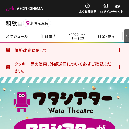
閉じる
よくある質問
ログイン
チケット
和歌山
劇場を変更
イベント・
スケジュール
作品案内
料金・割引
サービス
閉じる
価格改定に関して
6月19日(金)より、一部の鑑賞料金、サービスデーについて価
クッキー等の使用、外部送信について必ずご確認くだ
格改定を実施いたしました。
詳細はこちら
さい。
イオンシネマ公式アプリをご利用のお客さま
公式アプリでは、サービスの利用状況分析やお客さまの体験
を向上させるためにクッキー等を使用しています。このままご
利用になる場合、クッキー等の使用に同意したことになりま
す。詳しくは、サイトポリシーをご覧ください。
詳細はこちら