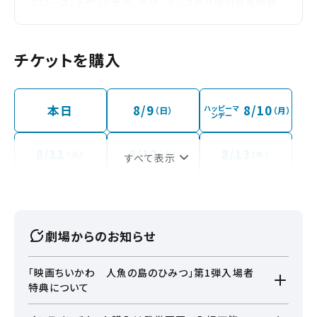
クローズ：チケット売場、売店、グッズ売り場の営業時間
は、最終上映の15分後まで
※21:40が最終上映の場合、21:55クローズ
となります。
チケットを購入
イオンモール草津の専門店街の営業時間外においては、1
階「セントラルコート北入口」「セントラルコート南入口」、
4階立体駐車場「セントラルコート入口」をご利用くださ
い。
本日
8/9
8/10
ハッピーマ
（日）
（月）
ンデー
※繁忙期など、時間が変更になる場合もございます。
8/11
8/12
8/13
（火）
（水）
（木）
すべて表示
劇場からのお知らせ
「映画ちいかわ 人魚の島のひみつ」第1弾入場者
特典について
本日、13：45の回にて「映画ちいかわ 人魚のひみつ」第1