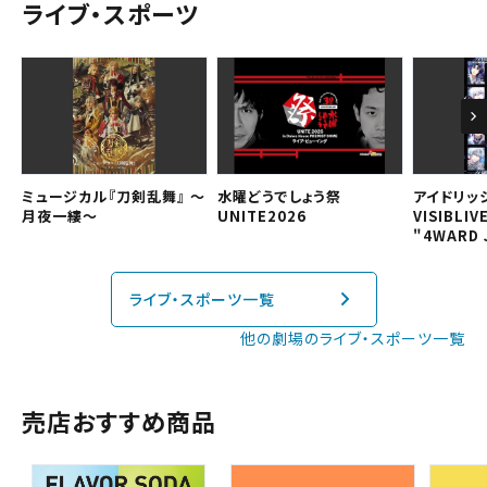
ライブ・スポーツ
予約を確認する
近畿
予約を変更する
中国・四国
九州
ミュージカル『刀剣乱舞』 ～
水曜どうでしょう祭
アイドリッ
月夜一縷～
UNITE2026
VISIBLIV
"4WARD 
閉じる
ライブ・スポーツ一覧
閉じる
他の劇場のライブ・スポーツ一覧
売店おすすめ商品