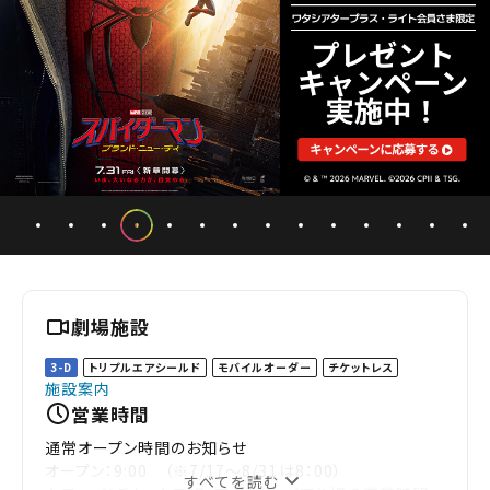
劇場施設
3-D
トリプルエアシールド
モバイルオーダー
チケットレス
施設案内
営業時間
通常オープン時間のお知らせ
オープン：9:00 （※7/17～8/31は8：00）
すべてを読む