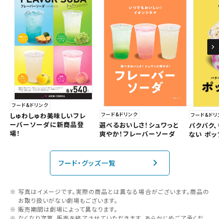
フード&ドリンク
フード&ドリンク
フード&ドリ
しゅわしゅわ美味しいフレ
ーバーソーダに新商品登
選べるおいしさ！シュワっと
パクパク
場！
爽やか！フレーバーソーダ
ない ポッ
フード・グッズ一覧
写真はイメージです。実際の商品とは異なる場合がございます。商品の
お取り扱いがない劇場もございます。
販売期間は劇場によって異なります。
なくなり次第、販売を終了させていただきます。あらかじめご了承くだ