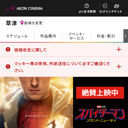
閉じる
よくある質問
ログイン
チケット
草津
劇場を変更
イベント・
スケジュール
作品案内
料金・割引
サービス
閉じる
価格改定に関して
6月19日(金)より、一部の鑑賞料金、サービスデーについて価
クッキー等の使用、外部送信について必ずご確認くだ
格改定を実施いたしました。
詳細はこちら
さい。
イオンシネマ公式アプリをご利用のお客さま
公式アプリでは、サービスの利用状況分析やお客さまの体験
を向上させるためにクッキー等を使用しています。このままご
利用になる場合、クッキー等の使用に同意したことになりま
す。詳しくは、サイトポリシーをご覧ください。
詳細はこちら