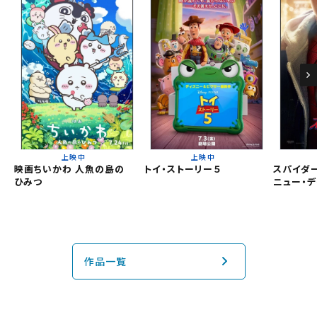
チケット購入
久御山
京都桂川
チケットの購入は下記リンクより、ご覧になりたい作品を選
択しご購入ください。
都道府県から選ぶ
上映スケジュールを確認する
閉じる
閉じる
北海道
その他の劇場を選ぶ
上映中
上映中
映画ちいかわ 人魚の島の
トイ・ストーリー５
スパイダー
上映日を変更しますか？
劇場を変更しますか？
ひみつ
ニュー・デ
無料のワタシアターライト会員もあります。
東北
劇場を変更すると、STEP2以降で選択いただいた情報は解除
上映日を変更すると、STEP3以降で選択いただいた情報は解
除されます。
されます。
関東
変更しないで続ける
変更しないで続ける
変更する
変更する
予約を確認・変更する
作品一覧
北越
チケットの予約状況の確認及び予約を変更したい場合は、
下記リンクよりご確認ください。
閉じる
閉じる
中部