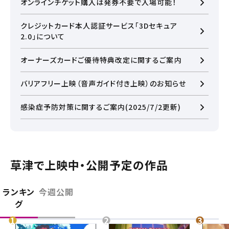
オンラインチケット購入は発券不要で入場可能！
弾入場者特典『チャームミニフィギュア』の配布は終了とな
りました。
予めご了承くださいませ。
クレジットカード本人認証サービス「3Dセキュア
2.0」について
オーナーズカードご優待特典改定に関するご案内
バリアフリー上映（音声ガイド付き上映）のお知らせ
感染症予防対策に関するご案内(2025/7/2更新)
草津で上映中・公開予定の作品
閉じる
ランキン
今週公開
グ
閉じる
お近くの劇場から選ぶ