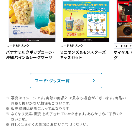
フード&ドリンク
フード&ドリンク
フード&ドリ
バナナミルクポップコーン・
ミニオンズ&モンスターズ
マイケル
沖縄パイン&シークワーサ
キッズセット
グ
フード・グッズ一覧
写真はイメージです。実際の商品とは異なる場合がございます。商品の
お取り扱いがない劇場もございます。
販売期間は劇場によって異なります。
なくなり次第、販売を終了させていただきます。あらかじめご了承くだ
さいませ。
詳しくはお近くの劇場にお問い合わせください。