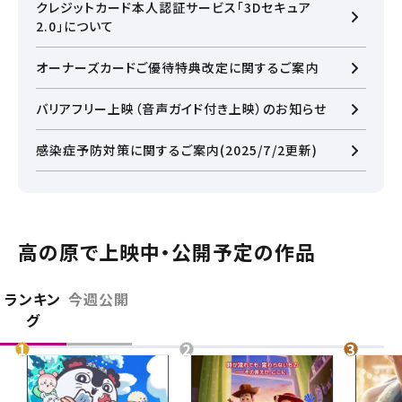
クレジットカード本人認証サービス「3Dセキュア
通常作品につきましては、変わらず火曜日の18時頃まで
2.0」について
に更新いたしますので、お待ちいただけますと幸いです。
【お問い合わせ】
オーナーズカードご優待特典改定に関するご案内
0774-71-9545(自動音声)
※10:00～20:00の時間帯は操作によって
バリアフリー上映（音声ガイド付き上映）のお知らせ
直接オペレーターにお繋ぎすることが可能です。
感染症予防対策に関するご案内(2025/7/2更新)
高の原で上映中・公開予定の作品
閉じる
ランキン
今週公開
グ
閉じる
お近くの劇場から選ぶ
チケット購入
四條畷