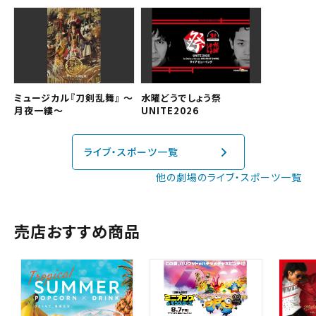
予約を確認する
近畿
予約を変更する
中国・四国
九州
ミュージカル『刀剣乱舞』 ～
水曜どうでしょう祭
月夜一縷～
UNITE2026
閉じる
ライブ・スポーツ一覧
閉じる
他の劇場のライブ・スポーツ一覧
売店おすすめ商品