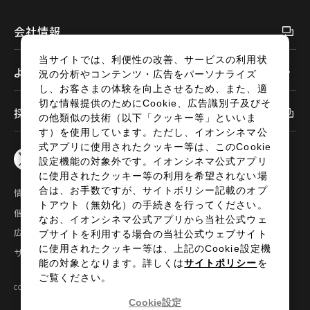
会社情報
当サイトでは、利便性の改善、サービスの利用状
よくあるご質問
況の分析やコンテンツ・広告をパーソナライズ
し、お客さまの体験を向上させるため、また、適
切な情報提供のためにCookie、広告識別子及びそ
採用情報
の他類似の技術（以下「クッキー等」といいま
す）を使用しています。ただし、イオンシネマ公
式アプリに使用されたクッキー等は、このCookie
設定機能の対象外です。イオンシネマ公式アプリ
に使用されたクッキー等の利用を希望されない場
合は、お手数ですが、サイトポリシー記載のオプ
情報セキュリティ
サイトポリシー
トアウト（無効化）の手続きを行ってください。
個人情報の取扱い
お問い合わせ
なお、イオンシネマ公式アプリから当社公式ウェ
広告掲載
特定商取引法に基づく表示
ブサイトを利用する場合の当社公式ウェブサイト
に使用されたクッキー等は、上記のCookie設定機
サイトマップ
能の対象となります。詳しくは
サイトポリシー
を
ご覧ください。
COPYRIGHT©2024 AEON ENTERTAINMENT CO.,LTD ALL RIGHTS RESERVED.
Cookie設定