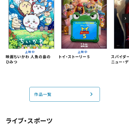
久御山
チケットの購入は下記リンクより、ご覧になりたい作品を選
択しご購入ください。
都道府県から選ぶ
上映スケジュールを確認する
閉じる
閉じる
北海道
上映中
上映中
その他の劇場を選ぶ
映画ちいかわ 人魚の島の
トイ・ストーリー５
スパイダー
ひみつ
ニュー・デ
上映日を変更しますか？
劇場を変更しますか？
無料のワタシアターライト会員もあります。
東北
劇場を変更すると、STEP2以降で選択いただいた情報は解除
上映日を変更すると、STEP3以降で選択いただいた情報は解
除されます。
されます。
関東
変更しないで続ける
変更しないで続ける
変更する
変更する
予約を確認・変更する
作品一覧
北越
チケットの予約状況の確認及び予約を変更したい場合は、
下記リンクよりご確認ください。
閉じる
閉じる
中部
ライブ・スポーツ