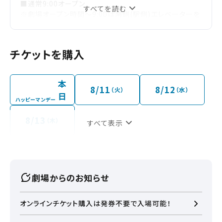
■通常9:00オープン
すべてを読む
※劇場オープン時間～9:00は南側(駅側)エレベーターを
ご利用ください。
・劇場オープン時間より前は、4階シネマフロアへ通じる
「南側エレベーター」は稼働しておりません。
チケットを購入
また、映画館内でお待ちいただくスペースもございませ
ん。
※9:00～10:00は南側(駅側)エレベーターもしくは南側
本
エスカレーターをご利用ください。
8/11
8/12
（火）
（水）
日
※イオンモール専門店は10:00にオープンいたします。
ハッピーマンデー
※チケット・飲食・グッズ販売は最終上映開始時間の15分
後までとさせていただきます。
8/13
（木）
すべて表示
※営業時間は予告なく変更となる場合があります。あら
かじめご了承くださいませ。
【《上映スケジュール》の更新について】
通常、上映スケジュールは毎週火曜日の18時までに同週
末の金曜日～翌木曜日の1週間分のスケジュールを更新
劇場からのお知らせ
しております。
※舞台挨拶中継付き上映やライブビューイング等、一部
販売スケジュールが異なる作品もございます。
オンラインチケット購入は発券不要で入場可能！
そちらの作品がある場合は上映スケジュールの日付がと
んで表示される場合がございます。