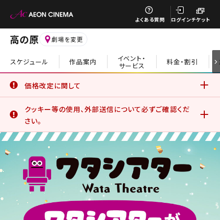
閉じる
よくある質問
ログイン
チケット
高の原
劇場を変更
イベント・
スケジュール
作品案内
料金・割引
サービス
閉じる
価格改定に関して
6月19日(金)より、一部の鑑賞料金、サービスデーについて価
クッキー等の使用、外部送信について必ずご確認くだ
格改定を実施いたしました。
詳細はこちら
さい。
イオンシネマ公式アプリをご利用のお客さま
公式アプリでは、サービスの利用状況分析やお客さまの体験
を向上させるためにクッキー等を使用しています。このままご
利用になる場合、クッキー等の使用に同意したことになりま
す。詳しくは、サイトポリシーをご覧ください。
詳細はこちら