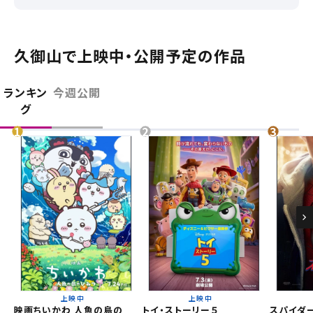
択しご購入ください。
都道府県から選ぶ
久御山で上映中・公開予定の作品
上映スケジュールを確認する
閉じる
閉じる
北海道
ランキン
今週公開
その他の劇場を選ぶ
グ
上映日を変更しますか？
劇場を変更しますか？
無料のワタシアターライト会員もあります。
東北
劇場を変更すると、STEP2以降で選択いただいた情報は解除
上映日を変更すると、STEP3以降で選択いただいた情報は解
除されます。
されます。
関東
変更しないで続ける
変更しないで続ける
変更する
変更する
予約を確認・変更する
北越
チケットの予約状況の確認及び予約を変更したい場合は、
下記リンクよりご確認ください。
閉じる
閉じる
中部
予約を確認する
近畿
上映中
上映中
映画ちいかわ 人魚の島の
トイ・ストーリー５
スパイダー