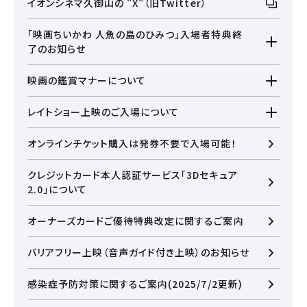
イオンシネマ久御山の "X"（旧Twitter）
「映画ちいかわ 人魚の島のひみつ」入場者特典終
了のお知らせ
【第1弾チャームミニフィギュア(ランダム全8種)】は配布を
映画の鑑賞マナーについて
終了いたしました。
あらかじめご了承くださいませ。
上映中は、『携帯電話のご利用』・『おしゃべり』・『前の座席
レイトショー上映のご入場について
に足を乗せる』・『前の座席を蹴る』などの行為は、周囲の
お客さまのご迷惑となります。皆さまが快適に映画をご鑑
京都府条例に基づき18歳未満(高校生以下)の方は、23時
賞いただけるよう、鑑賞マナーのご協力をお願いいたしま
オンラインチケット購入は発券不要で入場可能！
以降に上映が終了する上映回にはご入場いただけません。
す。
(※保護者同伴の場合においても同様にお断りさせていた
だきます。)ただし、23時を超えずに上映終了する上映回に
クレジットカード本人認証サービス「3Dセキュア
閉じる
限りレイトショー上映でもご鑑賞いただけます。予めご了承
2.0」について
くださいませ。
閉じる
お近くの劇場から選ぶ
オーナーズカードご優待特典改定に関するご案内
バリアフリー上映（音声ガイド付き上映）のお知らせ
チケット購入
京都桂川
感染症予防対策に関するご案内(2025/7/2更新)
草津
チケットの購入は下記リンクより、ご覧になりたい作品を選