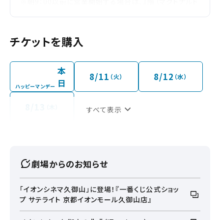
※朝9：00以前に営業開始する場合は、1階（マクドナルド
横）の『シネマ入口』の扉のみオープンいたします。その他
の扉は9:00以降に開きますので、ご了承くださいませ。朝
9：00以前に上映開始する作品をご鑑賞の場合は『シネマ
チケットを購入
入口正面の平面駐車場』をご利用ください。
※23:00以降は、映画館を除く専門店及びイオン直営店
の閉店時間後となる為、モール内は通行できません。
本
23:00以降に終了する作品をご鑑賞の場合は『シネマ入
8/11
8/12
（火）
（水）
日
口正面の平面駐車場』、もしくは『シネマ上の立体駐車場
ハッピーマンデー
(Aゾーン)』をご利用ください。
8/13
（木）
すべて表示
劇場からのお知らせ
「イオンシネマ久御山」に登場！『一番くじ公式ショッ
プ サテライト 京都イオンモール久御山店』