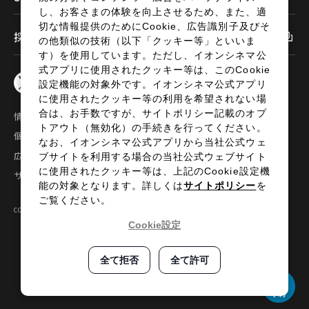
し、お客さまの体験を向上させるため、また、適
切な情報提供のためにCookie、広告識別子及びそ
採用情報
の他類似の技術（以下「クッキー等」といいま
す）を使用しています。ただし、イオンシネマ公
式アプリに使用されたクッキー等は、このCookie
設定機能の対象外です。イオンシネマ公式アプリ
に使用されたクッキー等の利用を希望されない場
合は、お手数ですが、サイトポリシー記載のオプ
情報セキュリティ
サイトポリシー
トアウト（無効化）の手続きを行ってください。
個人情報の取扱い
お問い合わせ
なお、イオンシネマ公式アプリから当社公式ウェ
広告掲載
特定商取引法に基づく表示
ブサイトを利用する場合の当社公式ウェブサイト
に使用されたクッキー等は、上記のCookie設定機
サイトマップ
能の対象となります。詳しくは
サイトポリシー
を
ご覧ください。
COPYRIGHT©2024 AEON ENTERTAINMENT CO.,LTD ALL RIGHTS RESERVED.
Cookie設定
全て拒否
全て許可
予約