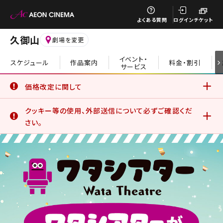
閉じる
よくある質問
ログイン
チケット
久御山
劇場を変更
イベント・
スケジュール
作品案内
料金・割引
サービス
閉じる
価格改定に関して
6月19日(金)より、一部の鑑賞料金、サービスデーについて価
クッキー等の使用、外部送信について必ずご確認くだ
格改定を実施いたしました。
詳細はこちら
さい。
イオンシネマ公式アプリをご利用のお客さま
公式アプリでは、サービスの利用状況分析やお客さまの体験
を向上させるためにクッキー等を使用しています。このままご
利用になる場合、クッキー等の使用に同意したことになりま
す。詳しくは、サイトポリシーをご覧ください。
詳細はこちら