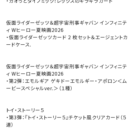
・ガオっとダイノミック！レックスのキラキラカード
無料のワタシアターライト会員もあります。
東北
劇場を変更すると、STEP2以降で選択いただいた情報は解除
上映日を変更すると、STEP3以降で選択いただいた情報は解
除されます。
されます。
関東
仮面ライダーゼッツ＆超宇宙刑事ギャバン インフィニテ
変更しないで続ける
変更しないで続ける
変更する
変更する
予約を確認・変更する
ィ Wヒーロー夏映画2026
・仮面ライダーゼッツカード 2 枚セット＆エージェントカ
北越
チケットの予約状況の確認及び予約を変更したい場合は、
ードケース.
下記リンクよりご確認ください。
閉じる
閉じる
中部
仮面ライダーゼッツ＆超宇宙刑事ギャバン インフィニテ
予約を確認する
ィ Wヒーロー夏映画2026
近畿
・第2弾：エモルギア ゲキドーエモルギー・アポロン＜ム
ービースペシャルver.＞（１種）
予約を変更する
中国・四国
トイ・ストーリー５
九州
・第3弾：『トイ・ストーリー５』チケット風クリアカード（５
連）
閉じる