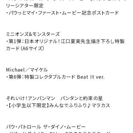
リーシアター限定
・パウっとマイ・ファースト・ムービー記念ポストカード
閉じる
ミニオンズ&モンスターズ
・第1弾：日本オリジナル！江口夏実先生描き下ろし特製
閉じる
お近くの劇場から選ぶ
カード（A6サイズ）
チケット購入
新百合ヶ丘
Michael／マイケル
・第6弾：特製コレクタブルカード Beat It ver.
シアタス調布
チケットの購入は下記リンクより、ご覧になりたい作品を選
択しご購入ください。
それいけ！アンパンマン パンタンと約束の星
都道府県から選ぶ
・【小学生以下限定】みんなでふりふり♪マラカス
上映スケジュールを確認する
閉じる
閉じる
北海道
その他の劇場を選ぶ
パウ・パトロール ザ・ダイノ・ムービー
上映日を変更しますか？
劇場を変更しますか？