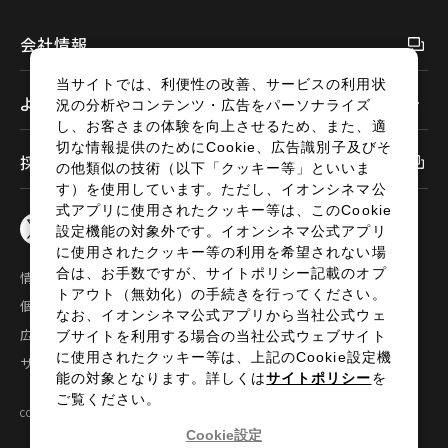
会社情報
当サイトでは、利便性の改善、サービスの利用状
よくあるご質問
況の分析やコンテンツ・広告をパーソナライズ
し、お客さまの体験を向上させるため、また、適
切な情報提供のためにCookie、広告識別子及びそ
採用情報
の他類似の技術（以下「クッキー等」といいま
す）を使用しています。ただし、イオンシネマ公
式アプリに使用されたクッキー等は、このCookie
設定機能の対象外です。イオンシネマ公式アプリ
に使用されたクッキー等の利用を希望されない場
合は、お手数ですが、サイトポリシー記載のオプ
情報セキュリティ
サイトポリシー
トアウト（無効化）の手続きを行ってください。
個人情報の取扱い
お問い合わせ
なお、イオンシネマ公式アプリから当社公式ウェ
広告掲載
特定商取引法に基づく表示
ブサイトを利用する場合の当社公式ウェブサイト
に使用されたクッキー等は、上記のCookie設定機
サイトマップ
能の対象となります。詳しくは
サイトポリシー
を
ご覧ください。
COPYRIGHT©2024 AEON ENTERTAINMENT CO.,LTD ALL RIGHTS RESERVED.
Cookie設定