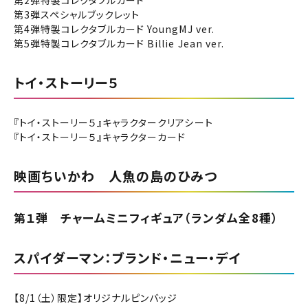
第2弾特製コレクタブルカード
閉じる
第3弾スペシャルブックレット
第4弾特製コレクタブルカード YoungMJ ver.
閉じる
お近くの劇場から選ぶ
第5弾特製コレクタブルカード Billie Jean ver.
チケット購入
大日
トイ・ストーリー５
四條畷
チケットの購入は下記リンクより、ご覧になりたい作品を選
『トイ・ストーリー５』キャラクタークリアシート
択しご購入ください。
『トイ・ストーリー５』キャラクターカード
都道府県から選ぶ
映画ちいかわ 人魚の島のひみつ
上映スケジュールを確認する
閉じる
閉じる
北海道
その他の劇場を選ぶ
第１弾 チャームミニフィギュア（ランダム全8種）
上映日を変更しますか？
劇場を変更しますか？
無料のワタシアターライト会員もあります。
東北
劇場を変更すると、STEP2以降で選択いただいた情報は解除
上映日を変更すると、STEP3以降で選択いただいた情報は解
スパイダーマン：ブランド・ニュー・デイ
除されます。
されます。
関東
変更しないで続ける
変更しないで続ける
変更する
変更する
【8/1（土）限定】オリジナルピンバッジ
予約を確認・変更する