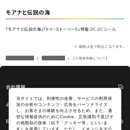
北越
モアナと伝説の海
チケットの予約状況の確認及び予約を変更したい場合は、
下記リンクよりご確認ください。
閉じる
閉じる
中部
『モアナと伝説の海』『トイ・ストーリー5』特製ぷくぷくシール
予約を確認する
近畿
※ 価格は全て税込になります。
予約を変更する
イオンシネマトップ
シアタス心斎橋
【入場者特典について】
中国・四国
九州
会社情報
閉じる
当サイトでは、利便性の改善、サービスの利用状
よくあるご質問
況の分析やコンテンツ・広告をパーソナライズ
閉じる
し、お客さまの体験を向上させるため、また、適
切な情報提供のためにCookie、広告識別子及びそ
採用情報
の他類似の技術（以下「クッキー等」といいま
す）を使用しています。ただし、イオンシネマ公