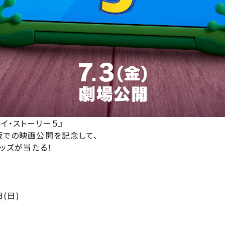
無料のワタシアターライト会員もあります。
上映日を変更すると、STEP3以降で選択いただいた情報は解除されます
劇場を変更すると、STEP2以降で選択いただいた情報は解除されます
更しないで続ける
更しないで続ける
変更する
変更する
閉じる
予約を確認・変更する
閉じる
閉じる
の予約状況の確認及び予約を変更したい場合は、下記リンクよりご確認
認する
予約を変
イ・ストーリー５』
坂での映画公開を記念して、
グッズが当たる！
。
閉じる
日(日)
四国