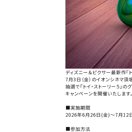
関東
北越
変
変
中部
北越
近畿
チケット
中部
中国・四国
予約を確
ディズニー＆ピクサー最新作『ト
九州
7月3日（金）のイオンシネマ須
抽選で『トイ・ストーリー５』の
近畿
キャンペーンを開催いたします
■実施期間
2026年6月26日(金)～7月12
中国・
■参加方法