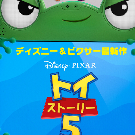
チケット購入
道
ットの購入は下記リンクより、ご覧になりたい作品を選択しご購入くだ
上映スケジュールを確認する
その他の劇場を選ぶ
上映日を変更しますか？
劇場を変更しますか？