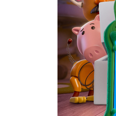
松本
高崎
都道府県から選ぶ
北海
北海道
チケ
東北
東北
関東