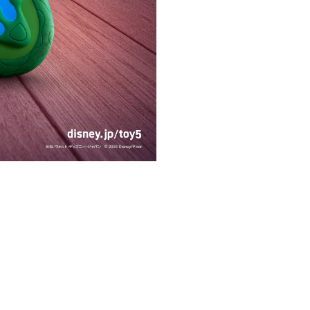
。
。
閉じる
ください。
更する