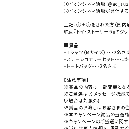
①イオンシネマ須坂（@ac_su
②イオンシネマ須坂が発信する
九州
上記、①＋②をされた方（国内
映画『トイ・ストーリー５』のグ
■景品
・Tシャツ（Mサイズ）・・・2名さ
・ステーショナリーセット・・・2
・トートバッグ・・・2名さま
【注意事項】
※賞品の内容は一部変更となる
※ご当選は X メッセージ機
い場合は対象外)
※賞品のお渡しはお客さまの住
※本キャンペーン賞品の当選権
※キャンペーンのご当選に関す
※当社は個人情報を、承諾なく