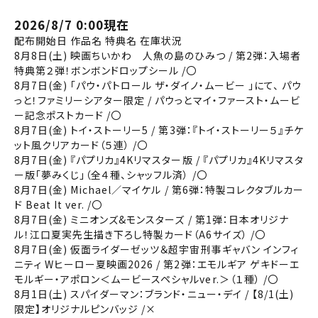
2026/8/7 0:00現在
配布開始日 作品名 特典名 在庫状況
8月8日(土) 映画ちいかわ 人魚の島のひみつ / 第2弾：入場者
特典第２弾！ボンボンドロップシール /〇
8月7日(金) 「パウ・パトロール ザ・ダイノ・ムービー 」にて、 パウ
っと！ファミリーシアター限定 / パウっとマイ・ファースト・ムービ
ー記念ポストカード /〇
8月7日(金) トイ・ストーリー5 / 第3弾：『トイ・ストーリー５』チケ
ット風クリアカード（５連） /〇
8月7日(金) 『パプリカ』4Kリマスター版 / 『パプリカ』4Kリマスタ
閉じる
ー版「夢みくじ」（全４種、シャッフル済） /〇
8月7日(金) Michael／マイケル / 第6弾：特製コレクタブルカー
閉じる
ド Beat It ver. /〇
お近くの劇場から選ぶ
8月7日(金) ミニオンズ&モンスターズ / 第1弾：日本オリジナ
ル！江口夏実先生描き下ろし特製カード（A6サイズ） /〇
チケット購入
川口
8月7日(金) 仮面ライダーゼッツ＆超宇宙刑事ギャバン インフィ
ニティ Wヒーロー夏映画2026 / 第2弾：エモルギア ゲキドーエ
モルギー・アポロン＜ムービースペシャルver.＞（１種） /〇
越谷レイクタウン
チケットの購入は下記リンクより、ご覧になりたい作品を選
8月1日(土) スパイダーマン：ブランド・ニュー・デイ / 【8/1(土)
択しご購入ください。
限定】オリジナルピンバッジ /×