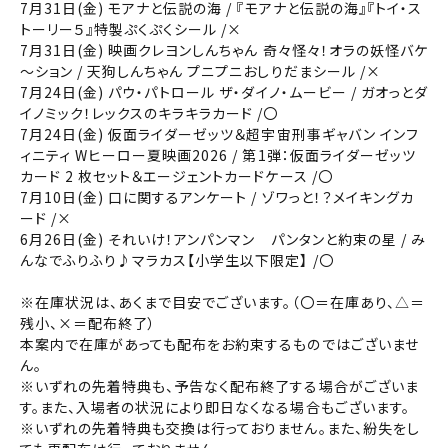
7月31日(金) モアナと伝説の海 / 『モアナと伝説の海』『トイ・ス
都道府県から選ぶ
トーリー５』特製ぷくぷくシール /×
上映スケジュールを確認する
7月31日(金) 映画クレヨンしんちゃん 奇々怪々！オラの妖怪バケ
～ション / 天狗しんちゃん プニプニおしりだまシール /×
閉じる
閉じる
7月24日(金) パウ・パトロール ザ・ダイノ・ムービー / ガオっとダ
北海道
その他の劇場を選ぶ
イノミック！レックスのキラキラカード /〇
上映日を変更しますか？
劇場を変更しますか？
7月24日(金) 仮面ライダーゼッツ＆超宇宙刑事ギャバン インフ
無料のワタシアターライト会員もあります。
東北
ィニティ Wヒーロー夏映画2026 / 第1弾：仮面ライダーゼッツ
劇場を変更すると、STEP2以降で選択いただいた情報は解除
上映日を変更すると、STEP3以降で選択いただいた情報は解
カード 2 枚セット＆エージェントカードケース /〇
除されます。
されます。
7月10日(金) 口に関するアンケート / ゾワっと！？メイキングカ
関東
変更しないで続ける
変更しないで続ける
変更する
変更する
ード /×
予約を確認・変更する
6月26日(金) それいけ！アンパンマン パンタンと約束の星 / み
んなでふりふり♪マラカス【小学生以下限定】 /〇
北越
チケットの予約状況の確認及び予約を変更したい場合は、
下記リンクよりご確認ください。
※在庫状況は、あくまで目安でございます。（〇＝在庫あり、△＝
閉じる
閉じる
残小、×＝配布終了）
中部
本案内で在庫があっても配布をお約束するものではございませ
ん。
予約を確認する
近畿
※いずれの先着特典も、予告なく配布終了する場合がございま
す。また、入場者の状況により即日なくなる場合もございます。
※いずれの先着特典も交換は行っておりません。また、紛失をし
予約を変更する
中国・四国