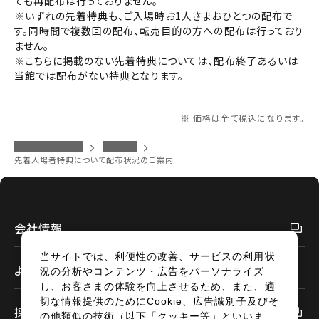
ても再配布は行っておりません。
※いずれの先着特典も、ご入場時お1人さまおひとつの配布で
す。同時間で複数回の配布、転売目的の方への配布は行っており
九州
ません。
※こちらに掲載のない先着特典については、配布終了あるいは
当館では配布がない特典となります。
閉じる
閉じる
※ 価格は全て税込になります。
イオンシネマトップ
浦和美園
先着入場者特典について配布状況のご案内
会社情報
当サイトでは、利便性の改善、サービスの利用状
よくあるご質問
況の分析やコンテンツ・広告をパーソナライズ
し、お客さまの体験を向上させるため、また、適
切な情報提供のためにCookie、広告識別子及びそ
採用情報
の他類似の技術（以下「クッキー等」といいま