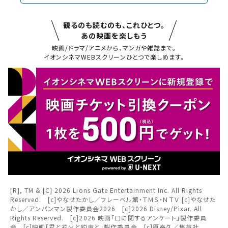
観るのも読むのも、これひとつ。
あの映画を楽しもう
映画/ドラマ/アニメから、マンガや雑誌まで。
イオンシネマWEBスクリーンひとつで楽しめます。
閉じる
閉じる
チケット購入
都道府県から選ぶ
チケットの購入は下記リンクより、ご覧になりたい作品を選
択しご購入ください。
北海道
閉じる
[R], TM & [C] 2026 Lions Gate Entertainment Inc. All Rights
上映スケジュールを確認する
Reserved. [c]やなせたかし／フレーベル館・ＴＭＳ・ＮＴＶ [c]やなせた
東北
かし／アンパンマン製作委員会2026 [c]2026 Disney/Pixar. All
閉じる
閉じる
Rights Reserved. [c]2026 映画「口に関するアンケート」製作委員
その他の劇場を選ぶ
会 [c]映画「君と花火と約束と」製作委員会 [c]原泰久／集英社