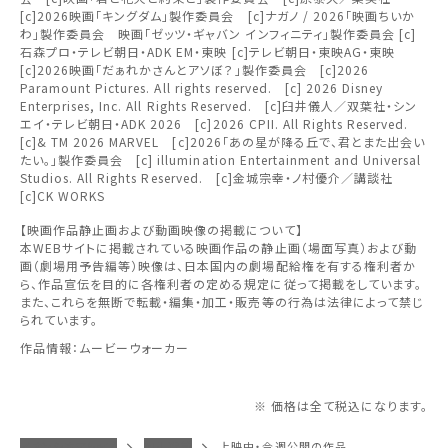
関東
[c]2026映画「キングダム」製作委員会 [c]ナガノ / 2026「映画ちいか
上映日を変更しますか？
劇場を変更しますか？
みたい機能のご利用には
わ」製作委員会 映画「ゼッツ・ギャバン インフィニティ」製作委員会 [c]
無料のワタシアターライト会員もあります。
劇場を変更すると、STEP2以降で選択いただいた情報は解除
上映日を変更すると、STEP3以降で選択いただいた情報は解
石森プロ・テレビ朝日・ADK EM・東映 [c]テレビ朝日・東映AG・東映
ワタシアター会員へのご登録が必要です。
北越
除されます。
されます。
[c]2026映画「だぁれかさんとアソぼ？」製作委員会 [c]2026
Paramount Pictures. All rights reserved. [c] 2026 Disney
ワタシアター会員へのログイン・ご登録はこちら
変更しないで続ける
変更しないで続ける
変更する
変更する
Enterprises, Inc. All Rights Reserved. [c]臼井儀人／双葉社・シン
予約を確認・変更する
中部
エイ・テレビ朝日・ADK 2026 [c]2026 CPII. All Rights Reserved.
[c]& TM 2026 MARVEL [c]2026「あの星が降る丘で、君とまた出会い
たい。」製作委員会 [c] illumination Entertainment and Universal
チケットの予約状況の確認及び予約を変更したい場合は、
Studios. All Rights Reserved. [c]金城宗幸・ノ村優介／講談社
近畿
下記リンクよりご確認ください。
[c]CK WORKS
閉じる
閉じる
【映画作品静止画および動画映像の掲載について】
中国・四国
本WEBサイトに掲載されている映画作品の静止画（場面写真）および動
予約を確認する
閉じる
画（劇場用予告編等）映像は、日本国内の劇場配給権を有する権利者か
ら、作品宣伝を目的に各権利者の定める規定に従って掲載をしています。
九州
また、これらを無断で転載・編集・加工・販売等の行為は法律によって禁じ
予約を変更する
られています。
作品情報：ムービーウォーカー
閉じる
※ 価格は全て税込になります。
イオンシネマトップ
旭川駅前
上映中・今週公開の作品