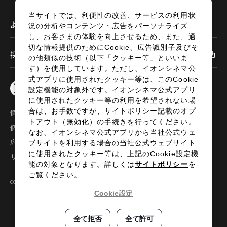
当サイトでは、利便性の改善、サービスの利用状
よくあるご質問
況の分析やコンテンツ・広告をパーソナライズ
し、お客さまの体験を向上させるため、また、適
切な情報提供のためにCookie、広告識別子及びそ
採用情報
の他類似の技術（以下「クッキー等」といいま
す）を使用しています。ただし、イオンシネマ公
式アプリに使用されたクッキー等は、このCookie
設定機能の対象外です。イオンシネマ公式アプリ
に使用されたクッキー等の利用を希望されない場
合は、お手数ですが、サイトポリシー記載のオプ
情報セキュリティ
サイトポリシー
トアウト（無効化）の手続きを行ってください。
個人情報の取扱い
お問い合わせ
なお、イオンシネマ公式アプリから当社公式ウェ
広告掲載
特定商取引法に基づく表示
ブサイトを利用する場合の当社公式ウェブサイト
に使用されたクッキー等は、上記のCookie設定機
サイトマップ
能の対象となります。詳しくは
サイトポリシー
を
ご覧ください。
COPYRIGHT©2024 AEON ENTERTAINMENT CO.,LTD ALL RIGHTS RESERVED.
Cookie設定
全て拒否
全て許可