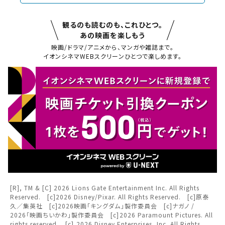
観るのも読むのも、これひとつ。
あの映画を楽しもう
映画/ドラマ/アニメから、マンガや雑誌まで。
閉じる
イオンシネマWEBスクリーンひとつで楽しめます。
閉じる
お近くの劇場から選ぶ
チケット購入
座間
チケットの購入は下記リンクより、ご覧になりたい作品を選
択しご購入ください。
都道府県から選ぶ
閉じる
上映スケジュールを確認する
北海道
閉じる
閉じる
[R], TM & [C] 2026 Lions Gate Entertainment Inc. All Rights
その他の劇場を選ぶ
Reserved. [c]2026 Disney/Pixar. All Rights Reserved. [c]原泰
東北
久／集英社 [c]2026映画「キングダム」製作委員会 [c]ナガノ /
上映日を変更しますか？
劇場を変更しますか？
みたい機能のご利用には
2026「映画ちいかわ」製作委員会 [c]2026 Paramount Pictures. All
無料のワタシアターライト会員もあります。
劇場を変更すると、STEP2以降で選択いただいた情報は解除
上映日を変更すると、STEP3以降で選択いただいた情報は解
rights reserved. [c] 2026 Disney Enterprises, Inc. All Rights