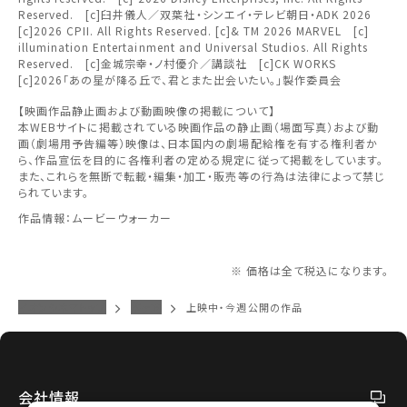
ワタシアター会員へのご登録が必要です。
除されます。
されます。
Reserved. [c]臼井儀人／双葉社・シンエイ・テレビ朝日・ADK 2026
関東
[c]2026 CPII. All Rights Reserved. [c]& TM 2026 MARVEL [c]
ワタシアター会員へのログイン・ご登録はこちら
変更しないで続ける
変更しないで続ける
変更する
変更する
illumination Entertainment and Universal Studios. All Rights
予約を確認・変更する
Reserved. [c]金城宗幸・ノ村優介／講談社 [c]CK WORKS
北越
[c]2026「あの星が降る丘で、君とまた出会いたい。」製作委員会
チケットの予約状況の確認及び予約を変更したい場合は、
【映画作品静止画および動画映像の掲載について】
下記リンクよりご確認ください。
中部
本WEBサイトに掲載されている映画作品の静止画（場面写真）および動
閉じる
閉じる
画（劇場用予告編等）映像は、日本国内の劇場配給権を有する権利者か
ら、作品宣伝を目的に各権利者の定める規定に従って掲載をしています。
近畿
また、これらを無断で転載・編集・加工・販売等の行為は法律によって禁じ
予約を確認する
閉じる
られています。
作品情報：ムービーウォーカー
中国・四国
予約を変更する
※ 価格は全て税込になります。
九州
イオンシネマトップ
茅ヶ崎
上映中・今週公開の作品
閉じる
閉じる
会社情報