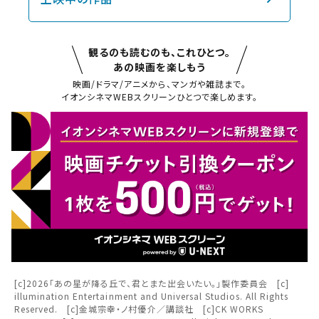
観るのも読むのも、これひとつ。
あの映画を楽しもう
映画/ドラマ/アニメから、マンガや雑誌まで。
イオンシネマWEBスクリーンひとつで楽しめます。
閉じる
閉じる
お近くの劇場から選ぶ
チケット購入
小樽
チケットの購入は下記リンクより、ご覧になりたい作品を選
択しご購入ください。
都道府県から選ぶ
[c]2026「あの星が降る丘で、君とまた出会いたい。」製作委員会 [c]
閉じる
illumination Entertainment and Universal Studios. All Rights
上映スケジュールを確認する
Reserved. [c]金城宗幸・ノ村優介／講談社 [c]CK WORKS
北海道