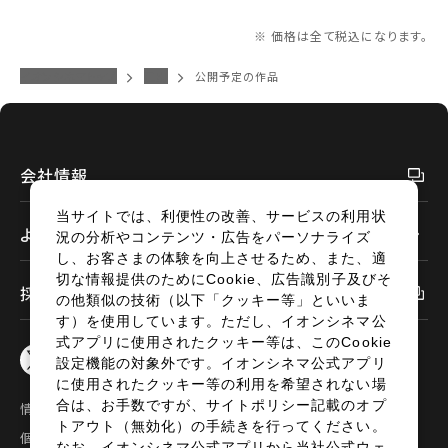
※ 価格は全て税込になります。
閉じる
閉じる
イオンシネマトップ
江別
公開予定の作品
会社情報
当サイトでは、利便性の改善、サービスの利用状
よくあるご質問
況の分析やコンテンツ・広告をパーソナライズ
し、お客さまの体験を向上させるため、また、適
切な情報提供のためにCookie、広告識別子及びそ
採用情報
の他類似の技術（以下「クッキー等」といいま
す）を使用しています。ただし、イオンシネマ公
式アプリに使用されたクッキー等は、このCookie
設定機能の対象外です。イオンシネマ公式アプリ
に使用されたクッキー等の利用を希望されない場
合は、お手数ですが、サイトポリシー記載のオプ
情報セキュリティ
サイトポリシー
トアウト（無効化）の手続きを行ってください。
個人情報の取扱い
お問い合わせ
なお、イオンシネマ公式アプリから当社公式ウェ