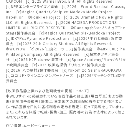
CAPCOM [c] 2025 Warner Bros. Ent. All Rights Reserved
閉じる
閉じる
[c]NPBエンタープライズ／電通 [c]2026 ‒ World Baseball Classic,
その他の劇場を選ぶ
Inc. [c]Magica Quartet／Aniplex・Madoka Movie Project
東北
上映日を変更しますか？
劇場を変更しますか？
Rebellion ©FouRTe Project [c] 2026 Dramatic Movie Rights
みたい機能のご利用には
無料のワタシアターライト会員もあります。
LLC. All Rights Reserved. [c]2026 HACIEDA PRODUCTIONS
劇場を変更すると、STEP2以降で選択いただいた情報は解除
上映日を変更すると、STEP3以降で選択いただいた情報は解
ワタシアター会員へのご登録が必要です。
LIMITED. ALL RIGHTS RESERVED. ©Dancing☆StarプリキュアThe
除されます。
されます。
関東
Stage製作委員会 [c]Magica Quartet/Aniplex,Madoka Project
[c]IDKYPs./Pyramide Productions [c]2026「平行と垂直」製作委
ワタシアター会員へのログイン・ご登録はこちら
変更しないで続ける
変更しないで続ける
変更する
変更する
予約を確認・変更する
員会 [c]2026 20th Century Studios. All Rights Reserved.
©WOWOW [c]2026「白鳥とコウモリ」製作委員会 ©&#xFE0E;The
北越
Pinkfong Company All Rights Reserved. [c]藤本タツキ／集英
社 [c]2026 K2Pictures・集英社 [c]Space Academy/ちょっくら月ま
チケットの予約状況の確認及び予約を変更したい場合は、
で映画委員会 [c]2026 映画名探偵プリキュア！製作委員会
下記リンクよりご確認ください。
中部
[c]2026「八つ墓村」製作委員会 [c]Yokomizo Seishi/KADOKAWA
閉じる
閉じる
[c]コロリド・ツインエンジンパートナーズ [c]2026『マッチングTL』製作
委員会
近畿
予約を確認する
閉じる
【映画作品静止画および動画映像の掲載について】
本WEBサイトに掲載されている映画作品の静止画（場面写真）および動
中国・四国
画（劇場用予告編等）映像は、日本国内の劇場配給権を有する権利者か
予約を変更する
ら、作品宣伝を目的に各権利者の定める規定に従って掲載をしています。
また、これらを無断で転載・編集・加工・販売等の行為は法律によって禁じ
られています。
九州
作品情報：ムービーウォーカー