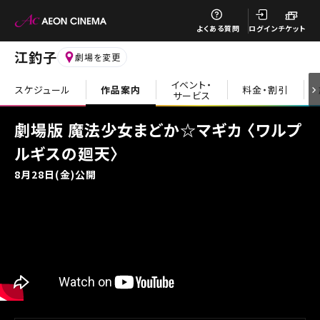
閉じる
よくある質問
ログイン
チケット
江釣子
劇場を変更
イベント・
スケジュール
作品案内
料金・割引
サービス
閉じる
劇場版 魔法少女まどか☆マギカ 〈ワルプ
ルギスの廻天〉
8月28日(金)公開