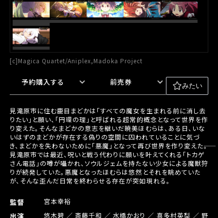
[c]Magica Quartet/Aniplex,Madoka Project
予約購入する
前売券
みたい
見滝原市に住む鹿目まどかは「すべての魔女を生まれる前に消し去
りたい」と願い、「円環の理」と呼ばれる超常的概念となって世界を作
り変えた。そんなまどかの意志を継いだ暁美ほむらは、ある日、いな
いはずのまどかが存在する偽りの空間に囚われていることに気づ
き、まどかを失わないために「悪魔」となって再び世界を作り変えた――。
見滝原市では最近、呪いと戦う代わりに願いを叶えてくれる「トカゲ
さん電話」の噂が囁かれ、ソウルジェムを持たない少女による魔獣狩
りが続発していた。悪魔となったほむらは悠然とそれを眺めていた
が、そんな歪んだ日常を終わらせる存在が突如現れる。
宮本幸裕
監督
悠木碧 ／ 斎藤千和 ／ 水橋かおり ／ 喜多村英梨 ／ 野
出演