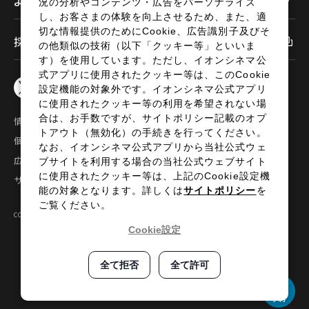
よくあるご質問
況の分析やコンテンツ・広告をパーソナライズ
し、お客さまの体験を向上させるため、また、適
切な情報提供のためにCookie、広告識別子及びそ
採用情報
の他類似の技術（以下「クッキー等」といいま
す）を使用しています。ただし、イオンシネマ公
式アプリに使用されたクッキー等は、このCookie
設定機能の対象外です。イオンシネマ公式アプリ
に使用されたクッキー等の利用を希望されない場
合は、お手数ですが、サイトポリシー記載のオプ
情報セキュリティ
サイトポリシー
トアウト（無効化）の手続きを行ってください。
個人情報の取扱い
お問い合わせ
なお、イオンシネマ公式アプリから当社公式ウェ
広告掲載
特定商取引法に基づく表示
ブサイトを利用する場合の当社公式ウェブサイト
に使用されたクッキー等は、上記のCookie設定機
サイトマップ
能の対象となります。詳しくは
サイトポリシー
を
ご覧ください。
COPYRIGHT©2024 AEON ENTERTAINMENT CO.,LTD ALL RIGHTS RESERVED.
Cookie設定
全て拒否
全て許可
予約