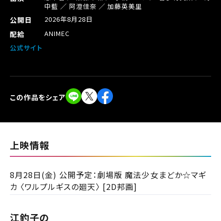
中藍 ／ 阿澄佳奈 ／ 加藤英美里
2026年8月28日
公開日
ANIMEC
配給
公式サイト
この作品をシェア
上映情報
閉じる
8月28日(金) 公開予定：劇場版 魔法少女まどか☆マギ
閉じる
カ 〈ワルプルギスの廻天〉 [2D邦画]
チケット購入
都道府県から選ぶ
江釣子の
チケットの購入は下記リンクより、ご覧になりたい作品を選