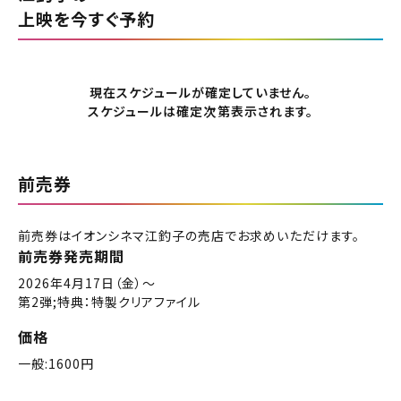
択しご購入ください。
上映を今すぐ予約
北海道
閉じる
上映スケジュールを確認する
東北
現在スケジュールが確定していません。
閉じる
閉じる
スケジュールは確定次第表示されます。
その他の劇場を選ぶ
関東
上映日を変更しますか？
劇場を変更しますか？
みたい機能のご利用には
無料のワタシアターライト会員もあります。
劇場を変更すると、STEP2以降で選択いただいた情報は解除
上映日を変更すると、STEP3以降で選択いただいた情報は解
ワタシアター会員へのご登録が必要です。
前売券
北越
除されます。
されます。
ワタシアター会員へのログイン・ご登録はこちら
変更しないで続ける
変更しないで続ける
変更する
変更する
予約を確認・変更する
前売券はイオンシネマ江釣子の売店でお求めいただけます。
中部
前売券発売期間
チケットの予約状況の確認及び予約を変更したい場合は、
2026年4月17日（金）〜
近畿
下記リンクよりご確認ください。
第2弾;特典：特製クリアファイル
閉じる
閉じる
価格
中国・四国
予約を確認する
閉じる
一般:1600円
九州