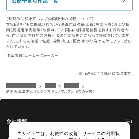
公開予定の作品一覧
【映画作品静止画および動画映像の掲載について】
本WEBサイトに掲載されている映画作品の静止画（場面写真）および動
画（劇場用予告編等）映像は、日本国内の劇場配給権を有する権利者か
ら、作品宣伝を目的に各権利者の定める規定に従って掲載をしています。
また、これらを無断で転載・編集・加工・販売等の行為は法律によって禁じ
られています。
作品情報：ムービーウォーカー
※ 価格は全て税込になります。
イオンシネマトップ
江釣子
作品案内
劇場版 魔法少女まどか☆マギカ 〈ワルプルギスの廻天〉
会社情報
当サイトでは、利便性の改善、サービスの利用状