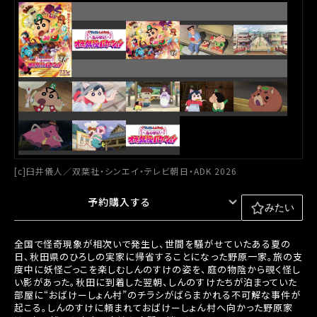
[c]臼井儀人／双葉社・シンエイ・テレビ朝日・ADK 2026
予約購入する
みたい
全国で怪奇現象が相次いで発生し、世間を騒がせていたある夏の
日、秋田県のひろしの実家に帰省することになった野原一家。旅の支
度中に妖怪ごっこを楽しむしんのすけの姿を、庭の物陰から覗く怪し
い影があった。秋田に到着した翌朝、しんのすけたちが泊まっていた
部屋に“おばけーしょん村”のチラシがばらまかれる不可解な事件が
起こる。しんのすけに頼まれておばけーしょん村へ向かった野原家