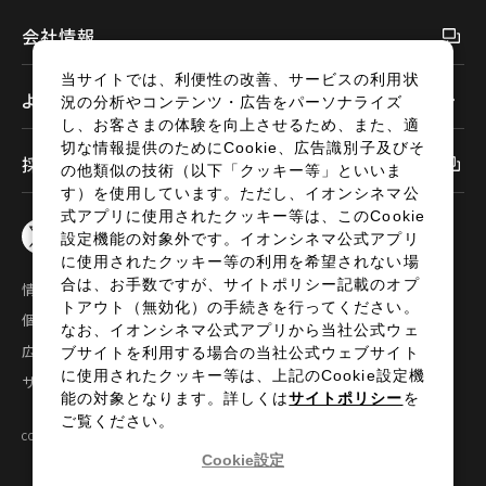
会社情報
当サイトでは、利便性の改善、サービスの利用状
よくあるご質問
況の分析やコンテンツ・広告をパーソナライズ
し、お客さまの体験を向上させるため、また、適
切な情報提供のためにCookie、広告識別子及びそ
採用情報
の他類似の技術（以下「クッキー等」といいま
す）を使用しています。ただし、イオンシネマ公
式アプリに使用されたクッキー等は、このCookie
設定機能の対象外です。イオンシネマ公式アプリ
に使用されたクッキー等の利用を希望されない場
合は、お手数ですが、サイトポリシー記載のオプ
情報セキュリティ
サイトポリシー
トアウト（無効化）の手続きを行ってください。
個人情報の取扱い
お問い合わせ
なお、イオンシネマ公式アプリから当社公式ウェ
広告掲載
特定商取引法に基づく表示
ブサイトを利用する場合の当社公式ウェブサイト
に使用されたクッキー等は、上記のCookie設定機
サイトマップ
能の対象となります。詳しくは
サイトポリシー
を
ご覧ください。
COPYRIGHT©2024 AEON ENTERTAINMENT CO.,LTD ALL RIGHTS RESERVED.
Cookie設定