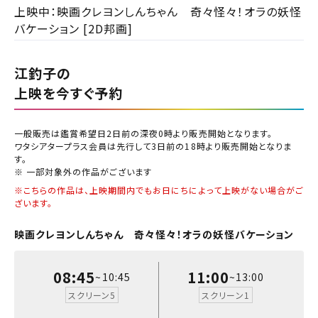
都道府県から選ぶ
上映中：映画クレヨンしんちゃん 奇々怪々！オラの妖怪
バケーション [2D邦画]
チケットの購入は下記リンクより、ご覧になりたい作品を選
択しご購入ください。
北海道
江釣子の
閉じる
上映スケジュールを確認する
上映を今すぐ予約
東北
閉じる
閉じる
その他の劇場を選ぶ
一般販売は鑑賞希望日2日前の深夜0時より販売開始となります。
関東
ワタシアタープラス会員は先行して3日前の18時より販売開始となりま
上映日を変更しますか？
劇場を変更しますか？
みたい機能のご利用には
す。
無料のワタシアターライト会員もあります。
劇場を変更すると、STEP2以降で選択いただいた情報は解除
上映日を変更すると、STEP3以降で選択いただいた情報は解
※ 一部対象外の作品がございます
ワタシアター会員へのご登録が必要です。
北越
除されます。
されます。
※こちらの作品は、上映期間内でもお日にちによって上映がない場合がご
ワタシアター会員へのログイン・ご登録はこちら
ざいます。
変更しないで続ける
変更しないで続ける
変更する
変更する
予約を確認・変更する
中部
映画クレヨンしんちゃん 奇々怪々！オラの妖怪バケーション
チケットの予約状況の確認及び予約を変更したい場合は、
近畿
下記リンクよりご確認ください。
08:45
11:00
~10:45
~13:00
閉じる
閉じる
スクリーン5
スクリーン1
中国・四国
予約を確認する
閉じる