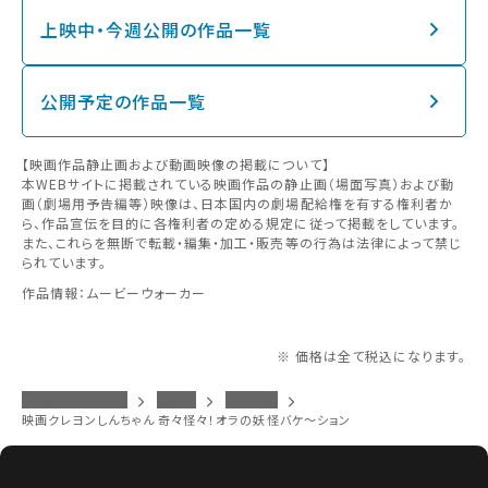
上映中・今週公開の作品一覧
公開予定の作品一覧
【映画作品静止画および動画映像の掲載について】
本WEBサイトに掲載されている映画作品の静止画（場面写真）および動
画（劇場用予告編等）映像は、日本国内の劇場配給権を有する権利者か
ら、作品宣伝を目的に各権利者の定める規定に従って掲載をしています。
また、これらを無断で転載・編集・加工・販売等の行為は法律によって禁じ
られています。
作品情報：ムービーウォーカー
※ 価格は全て税込になります。
イオンシネマトップ
江釣子
作品案内
映画クレヨンしんちゃん 奇々怪々！オラの妖怪バケ～ション