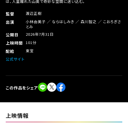
は、人里離れた山奥で奇妙な空間に迷い込む。
渡辺正樹
監督
小林由美子 ／ ならはしみき ／ 森川智之 ／ こおろぎさ
出演
とみ
2026年7月31日
公開日
101分
上映時間
東宝
配給
公式サイト
この作品をシェア
閉じる
上映情報
閉じる
チケット購入