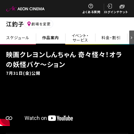
閉じる
よくある質問
ログイン
チケット
江釣子
劇場を変更
イベント・
スケジュール
作品案内
料金・割引
サービス
閉じる
映画クレヨンしんちゃん 奇々怪々！オラ
の妖怪バケ～ション
7月31日(金)公開