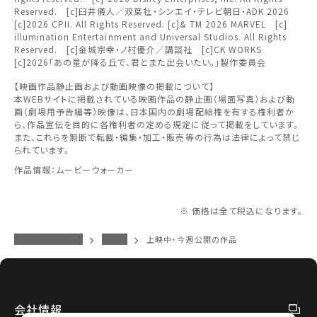
ワタシアター会員へのご登録が必要です。
北越
除されます。
されます。
Reserved. [c]臼井儀人／双葉社・シンエイ・テレビ朝日・ADK 2026
[c]2026 CPII. All Rights Reserved. [c]& TM 2026 MARVEL [c]
ワタシアター会員へのログイン・ご登録はこちら
変更しないで続ける
変更しないで続ける
変更する
変更する
illumination Entertainment and Universal Studios. All Rights
予約を確認・変更する
中部
Reserved. [c]金城宗幸・ノ村優介／講談社 [c]CK WORKS
[c]2026「あの星が降る丘で、君とまた出会いたい。」製作委員会
チケットの予約状況の確認及び予約を変更したい場合は、
【映画作品静止画および動画映像の掲載について】
近畿
下記リンクよりご確認ください。
本WEBサイトに掲載されている映画作品の静止画（場面写真）および動
閉じる
閉じる
画（劇場用予告編等）映像は、日本国内の劇場配給権を有する権利者か
ら、作品宣伝を目的に各権利者の定める規定に従って掲載をしています。
中国・四国
また、これらを無断で転載・編集・加工・販売等の行為は法律によって禁じ
予約を確認する
閉じる
られています。
作品情報：ムービーウォーカー
九州
予約を変更する
※ 価格は全て税込になります。
イオンシネマトップ
富士宮
上映中・今週公開の作品
閉じる
閉じる
会社情報