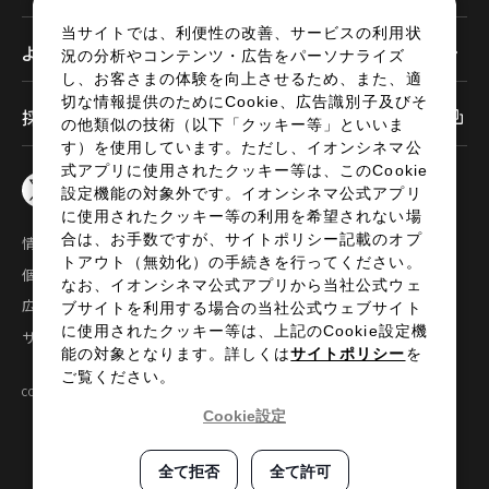
当サイトでは、利便性の改善、サービスの利用状
よくあるご質問
況の分析やコンテンツ・広告をパーソナライズ
し、お客さまの体験を向上させるため、また、適
切な情報提供のためにCookie、広告識別子及びそ
採用情報
の他類似の技術（以下「クッキー等」といいま
す）を使用しています。ただし、イオンシネマ公
式アプリに使用されたクッキー等は、このCookie
設定機能の対象外です。イオンシネマ公式アプリ
に使用されたクッキー等の利用を希望されない場
合は、お手数ですが、サイトポリシー記載のオプ
情報セキュリティ
サイトポリシー
トアウト（無効化）の手続きを行ってください。
個人情報の取扱い
お問い合わせ
なお、イオンシネマ公式アプリから当社公式ウェ
広告掲載
特定商取引法に基づく表示
ブサイトを利用する場合の当社公式ウェブサイト
に使用されたクッキー等は、上記のCookie設定機
サイトマップ
能の対象となります。詳しくは
サイトポリシー
を
ご覧ください。
COPYRIGHT©2024 AEON ENTERTAINMENT CO.,LTD ALL RIGHTS RESERVED.
Cookie設定
全て拒否
全て許可