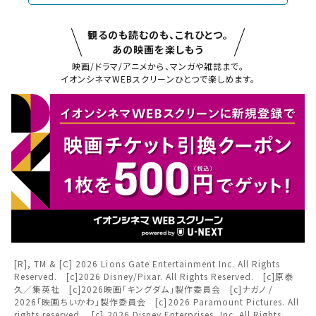
観るのも読むのも、これひとつ。
あの映画を楽しもう
映画/ドラマ/アニメから、マンガや雑誌まで。
イオンシネマWEBスクリーンひとつで楽しめます。
閉じる
閉じる
チケット購入
都道府県から選ぶ
チケットの購入は下記リンクより、ご覧になりたい作品を選
択しご購入ください。
北海道
閉じる
上映スケジュールを確認する
東北
閉じる
閉じる
[R], TM & [C] 2026 Lions Gate Entertainment Inc. All Rights
その他の劇場を選ぶ
Reserved. [c]2026 Disney/Pixar. All Rights Reserved. [c]原泰
関東
久／集英社 [c]2026映画「キングダム」製作委員会 [c]ナガノ /
上映日を変更しますか？
劇場を変更しますか？
みたい機能のご利用には
2026「映画ちいかわ」製作委員会 [c]2026 Paramount Pictures. All
無料のワタシアターライト会員もあります。
劇場を変更すると、STEP2以降で選択いただいた情報は解除
上映日を変更すると、STEP3以降で選択いただいた情報は解
rights reserved. [c] 2026 Disney Enterprises, Inc. All Rights