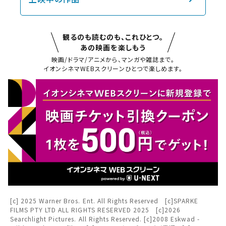
観るのも読むのも、これひとつ。
あの映画を楽しもう
映画/ドラマ/アニメから、マンガや雑誌まで。
イオンシネマWEBスクリーンひとつで楽しめます。
閉じる
閉じる
お近くの劇場から選ぶ
チケット購入
金沢フォーラス
[c] 2025 Warner Bros. Ent. All Rights Reserved [c]SPARKE
FILMS PTY LTD ALL RIGHTS RESERVED 2025 [c]2026
金沢
チケットの購入は下記リンクより、ご覧になりたい作品を選
Searchlight Pictures. All Rights Reserved. [c]2008 Eskwad -