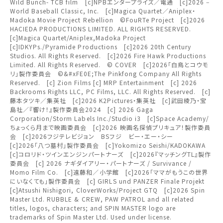
Wild Bunch- TCB film [c]NPBエンタープライズ／電通 [c]2026 ‒
択しご購入ください。
World Baseball Classic, Inc. [c]Magica Quartet／Aniplex・
Madoka Movie Project Rebellion ©FouRTe Project [c]2026
都道府県から選ぶ
閉じる
HACIEDA PRODUCTIONS LIMITED. ALL RIGHTS RESERVED.
上映スケジュールを確認する
[c]Magica Quartet/Aniplex,Madoka Project
[c]IDKYPs./Pyramide Productions [c]2026 20th Century
閉じる
閉じる
Studios. All Rights Reserved. [c]2026 Fire Hawk Productions
北海道
その他の劇場を選ぶ
Limited. All Rights Reserved. © COVER [c]2026「白鳥とコウモ
リ」製作委員会 ©&#xFE0E;The Pinkfong Company All Rights
上映日を変更しますか？
劇場を変更しますか？
Reserved. [c] Zion Films [c] MRP Entertainment [c] 2026
みたい機能のご利用には
無料のワタシアターライト会員もあります。
東北
劇場を変更すると、STEP2以降で選択いただいた情報は解除
上映日を変更すると、STEP3以降で選択いただいた情報は解
Backrooms Rights LLC, PC Films, LLC. All Rights Reserved. [c]
ワタシアター会員へのご登録が必要です。
除されます。
されます。
藤本タツキ／集英社 [c]2026 K2Pictures・集英社 [c]武田綾乃・宝
島社／『響け！』製作委員会2024 [c] 2026 Gaga
ワタシアター会員へのログイン・ご登録はこちら
関東
Corporation/Storm Labels Inc./Studio i3 [c]Space Academy/
変更しないで続ける
変更しないで続ける
変更する
変更する
予約を確認・変更する
ちょっくら月まで映画委員会 [c]2026 映画名探偵プリキュア！製作委員
会 [c]2026フジテレビジョン BSフジ ビー・エー・シー
北越
[c]2026「八つ墓村」製作委員会 [c]Yokomizo Seishi/KADOKAWA
チケットの予約状況の確認及び予約を変更したい場合は、
[c]コロリド・ツインエンジンパートナーズ [c]2026『マッチングTL』製作
下記リンクよりご確認ください。
委員会 [c] 2026 ナギダイアリー・パートナーズ / Survivance /
閉じる
閉じる
Momo Film Co. [c]遠藤和／小学館 [c]2026「ママがもうこの世界
中部
にいなくても」製作委員会 [c] GIRLS und PANZER Finale Projekt
[c]Atsushi Nishigori, CloverWorks/Project GTQ [c]2026 Spin
予約を確認する
閉じる
Master Ltd. RUBBLE & CREW, PAW PATROL and all related
近畿
titles, logos, characters; and SPIN MASTER logo are
trademarks of Spin Master Ltd. Used under license.