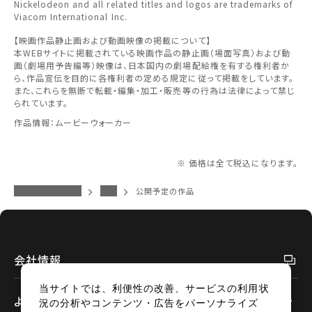
Nickelodeon and all related titles and logos are trademarks of
予約を変更する
中国・四国
Viacom International Inc.
【映画作品静止画および動画映像の掲載について】
九州
本WEBサイトに掲載されている映画作品の静止画（場面写真）および動
画（劇場用予告編等）映像は、日本国内の劇場配給権を有する権利者か
ら、作品宣伝を目的に各権利者の定める規定に従って掲載をしています。
また、これらを無断で転載・編集・加工・販売等の行為は法律によって禁じ
閉じる
られています。
作品情報：ムービーウォーカー
閉じる
※ 価格は全て税込になります。
イオンシネマトップ
白山
公開予定の作品
会社情報
当サイトでは、利便性の改善、サービスの利用状
よくあるご質問
況の分析やコンテンツ・広告をパーソナライズ