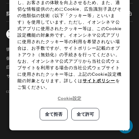
し、お客さまの体験を向上させるため、また、適
切な情報提供のためにCookie、広告識別子及びそ
採用情報
の他類似の技術（以下「クッキー等」といいま
す）を使用しています。ただし、イオンシネマ公
式アプリに使用されたクッキー等は、このCookie
設定機能の対象外です。イオンシネマ公式アプリ
に使用されたクッキー等の利用を希望されない場
合は、お手数ですが、サイトポリシー記載のオプ
情報セキュリティ
サイトポリシー
トアウト（無効化）の手続きを行ってください。
個人情報の取扱い
お問い合わせ
なお、イオンシネマ公式アプリから当社公式ウェ
広告掲載
特定商取引法に基づく表示
ブサイトを利用する場合の当社公式ウェブサイト
に使用されたクッキー等は、上記のCookie設定機
サイトマップ
能の対象となります。詳しくは
サイトポリシー
を
ご覧ください。
COPYRIGHT©2024 AEON ENTERTAINMENT CO.,LTD ALL RIGHTS RESERVED.
Cookie設定
全て拒否
全て許可
予約