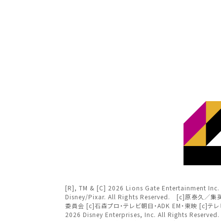
東北
東北
チケ
関東
関東
北越
中部
み
北越
変
変
近畿
中部
中国・四国
[R], TM & [C] 2026 Lions Gate Entertai
Disney/Pixar. All Rights Reserved.
チケット
九州
委員会 [c]石森プロ・テレビ朝日・ADK EM・東映 [c]テレビ朝日
2026 Disney Enterprises, Inc. All Rights R