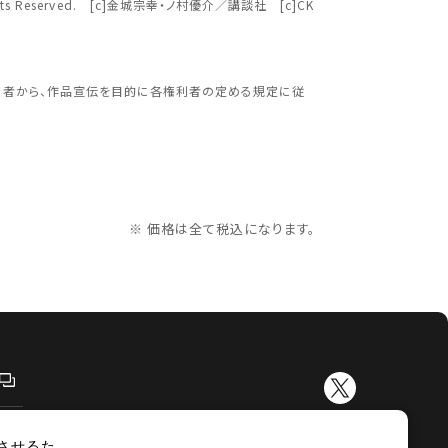
Rights Reserved. [c]金城宗幸・ノ村優介／講談社 [c]CK
更する
利者から、作品宣伝を目的に各権利者の定める規定に従
※ 価格は全て税込になります。
させるた
示
サイトマップ