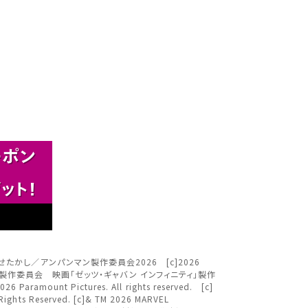
さい。
閉じる
閉じる
閉じる
す。
。
。
閉じる
ＴＶ [c]やなせたかし／アンパンマン製作委員会2026 [c]2026
映画ちいかわ」製作委員会 映画「ゼッツ・ギャバン インフィニティ」製作
ください。
nt Pictures. All rights reserved. [c]
ights Reserved. [c]& TM 2026 MARVEL