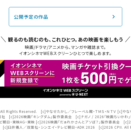
チケット購入
公開予定の作品
ットの購入は下記リンクより、ご覧になりたい作品を選択しご購入くだ
観るのも読むのも、これひとつ。
あの映画を楽しもう
上映スケジュールを確認する
映画/ドラマ/アニメから、マンガや雑誌まで。
イオンシネマWEBスクリーンひとつで楽しめます。
その他の劇場を選ぶ
上映日を変更しますか？
劇場を変更しますか？
たい機能のご利用には
ワタシアター会員へのご登録が必要で
無料のワタシアターライト会員もあります。
上映日を変更すると、STEP3以降で選択いただいた情報は解除されます
劇場を変更すると、STEP2以降で選択いただいた情報は解除されます
ワタシアター会員へのログイン・ご登録はこちら
更しないで続ける
更しないで続ける
変更する
変更する
閉じる
予約を確認・変更する
nment Inc. All Rights Reserved. [c]やなせたかし／フレーベル館・ＴＭＳ・Ｎ
閉じる
閉じる
 [c]原泰久／集英社 [c]2026映画「キングダム」製作委員会 [c]ナガノ / 2026「
の予約状況の確認及び予約を変更したい場合は、下記リンクよりご確認
・東映AG・東映 [c]2026映画「だぁれかさんとアソぼ？」製作委員会 [c]2026 Paramou
閉じる
eserved. [c]臼井儀人／双葉社・シンエイ・テレビ朝日・ADK 2026 [c]2026 CPII. All R