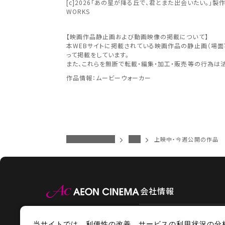
近畿
[c]2026「あの星が降る丘で、君とまた出会いたい。」製作委員会 [c] 
WORKS
予約を確
【映画作品静止画および動画映像の掲載について】
本WEBサイトに掲載されている映画作品の静止画（場
中国・
って掲載をしています。
また、これらを無断で転載・編集・加工・販売等の行為は
作品情報：ムービーウォーカー
九州
イオンシネマトップ
防府
上映中・今週公開の作品
会社情報
当サイトでは、利便性の改善、サービスの利用状況の分
情報セキュリティ
サイトポ