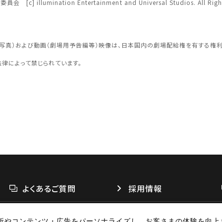
illumination Entertainment and Universal Studios. All 
認する
予約を変
面写真）および動画（劇場用予告編等）映像は、日本国内の劇場配給権を有する権
四国
法律によって禁じられています。
閉じる
閉じる
よくあるご質問
採用情報
析やコンテンツ・広告をパーソナライズし、お客さまの体験を向上
リシー
個人情報の取扱い
お問い合わせ
広告掲載
特定商取引法に基づく表