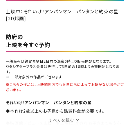
チケット購入
都道府県から選ぶ
上映中：それいけ！アンパンマン パンタンと約束の星
チケットの購入は下記リンクより、ご覧になりたい作品を選
[2D邦画]
択しご購入ください。
北海道
閉じる
防府の
上映スケジュールを確認する
上映を今すぐ予約
東北
閉じる
閉じる
その他の劇場を選ぶ
一般販売は鑑賞希望日2日前の深夜0時より販売開始となります。
関東
上映日を変更しますか？
劇場を変更しますか？
ワタシアタープラス会員は先行して3日前の18時より販売開始となりま
みたい機能のご利用には
無料のワタシアターライト会員もあります。
す。
劇場を変更すると、STEP2以降で選択いただいた情報は解除
上映日を変更すると、STEP3以降で選択いただいた情報は解
ワタシアター会員へのご登録が必要です。
※ 一部対象外の作品がございます
北越
除されます。
されます。
※こちらの作品は、上映期間内でもお日にちによって上映がない場合がご
ワタシアター会員へのログイン・ご登録はこちら
変更しないで続ける
変更しないで続ける
変更する
変更する
ざいます。
予約を確認・変更する
中部
それいけ！アンパンマン パンタンと約束の星
チケットの予約状況の確認及び予約を変更したい場合は、
◆本作は2歳以上のお子様から鑑賞料金が必要です。
近畿
下記リンクよりご確認ください。
閉じる
閉じる
すべてを読む
◆映画館デビューを応援！ 本上映は、小さなお子さまでも安心
中国・四国
して映画をご鑑賞いただけるよう、お子さまにやさしい音量・場