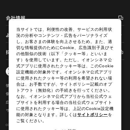
会社情報
当サイトでは、利便性の改善、サービスの利用状
よくあるご質問
況の分析やコンテンツ・広告をパーソナライズ
し、お客さまの体験を向上させるため、また、適
切な情報提供のためにCookie、広告識別子及びそ
採用情報
の他類似の技術（以下「クッキー等」といいま
す）を使用しています。ただし、イオンシネマ公
式アプリに使用されたクッキー等は、このCookie
設定機能の対象外です。イオンシネマ公式アプリ
に使用されたクッキー等の利用を希望されない場
合は、お手数ですが、サイトポリシー記載のオプ
情報セキュリティ
サイトポリシー
トアウト（無効化）の手続きを行ってください。
個人情報の取扱い
お問い合わせ
なお、イオンシネマ公式アプリから当社公式ウェ
広告掲載
特定商取引法に基づく表示
ブサイトを利用する場合の当社公式ウェブサイト
に使用されたクッキー等は、上記のCookie設定機
サイトマップ
能の対象となります。詳しくは
サイトポリシー
を
ご覧ください。
COPYRIGHT©2024 AEON ENTERTAINMENT CO.,LTD ALL RIGHTS RESERVED.