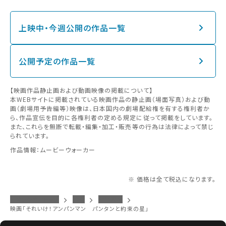
上映中・今週公開の作品一覧
公開予定の作品一覧
【映画作品静止画および動画映像の掲載について】
本WEBサイトに掲載されている映画作品の静止画（場面写真）および動
画（劇場用予告編等）映像は、日本国内の劇場配給権を有する権利者か
ら、作品宣伝を目的に各権利者の定める規定に従って掲載をしています。
また、これらを無断で転載・編集・加工・販売等の行為は法律によって禁じ
られています。
作品情報：ムービーウォーカー
※ 価格は全て税込になります。
イオンシネマトップ
防府
作品案内
映画「それいけ！アンパンマン パンタンと約束の星」