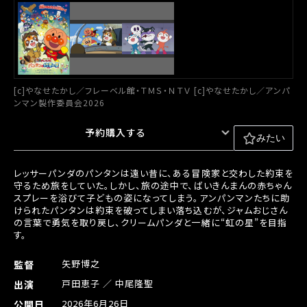
[c]やなせたかし／フレーベル館・ＴＭＳ・ＮＴＶ [c]やなせたかし／アンパ
ンマン製作委員会2026
予約購入する
みたい
レッサーパンダのパンタンは遠い昔に、ある冒険家と交わした約束を
守るため旅をしていた。しかし、旅の途中で、ばいきんまんの赤ちゃん
スプレーを浴びて子どもの姿になってしまう。アンパンマンたちに助
けられたパンタンは約束を破ってしまい落ち込むが、ジャムおじさん
の言葉で勇気を取り戻し、クリームパンダと一緒に“虹の星”を目指
す。
矢野博之
監督
戸田恵子 ／ 中尾隆聖
出演
2026年6月26日
公開日