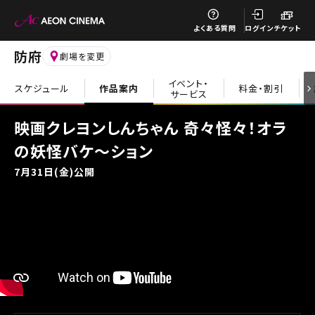
閉じる
よくある質問
ログイン
チケット
防府
劇場を変更
イベント・
スケジュール
作品案内
料金・割引
サービス
閉じる
映画クレヨンしんちゃん 奇々怪々！オラ
の妖怪バケ～ション
7月31日(金)公開