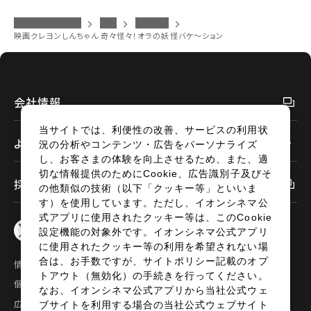
イオンシネマトップ
防府
作品案内
映画クレヨンしんちゃん 奇々怪々！オラの妖怪バケ～ション
会社情報
当サイトでは、利便性の改善、サービスの利用状
よくあるご質問
況の分析やコンテンツ・広告をパーソナライズ
し、お客さまの体験を向上させるため、また、適
切な情報提供のためにCookie、広告識別子及びそ
採用情報
の他類似の技術（以下「クッキー等」といいま
す）を使用しています。ただし、イオンシネマ公
式アプリに使用されたクッキー等は、このCookie
設定機能の対象外です。イオンシネマ公式アプリ
に使用されたクッキー等の利用を希望されない場
合は、お手数ですが、サイトポリシー記載のオプ
情報セキュリティ
サイトポリシー
トアウト（無効化）の手続きを行ってください。
個人情報の取扱い
お問い合わせ
なお、イオンシネマ公式アプリから当社公式ウェ
広告掲載
特定商取引法に基づく表示
ブサイトを利用する場合の当社公式ウェブサイト