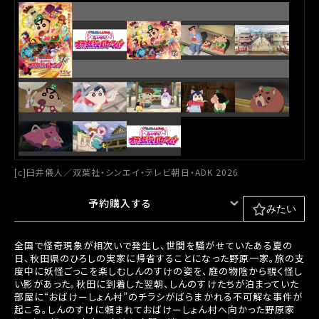
[c]臼井儀人／双葉社・シンエイ・テレビ朝日・ADK 2026
予約購入する
みたい
全国で怪奇現象が相次いで発生し、世間を騒がせていたある夏の
日、秋田県のひろしの実家に帰省することになった野原一家。旅の支
度中に妖怪ごっこを楽しむしんのすけの姿を、庭の物陰から覗く怪し
い影があった。秋田に到着した翌朝、しんのすけたちが泊まっていた
部屋に“おばけーしょん村”のチラシがばらまかれる不可解な事件が
起こる。しんのすけに頼まれておばけーしょん村へ向かった野原家