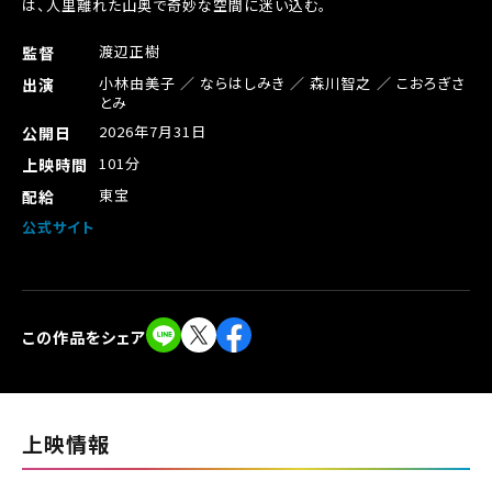
は、人里離れた山奥で奇妙な空間に迷い込む。
渡辺正樹
監督
小林由美子 ／ ならはしみき ／ 森川智之 ／ こおろぎさ
出演
とみ
2026年7月31日
公開日
101分
上映時間
東宝
配給
公式サイト
この作品をシェア
上映情報
閉じる