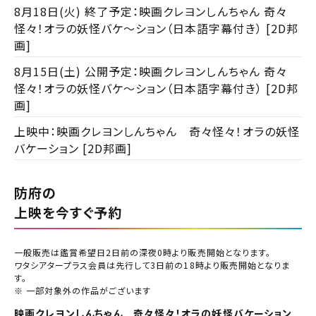
8月18日(火) 終了予定：映画クレヨンしんちゃん 奇々
閉じる
怪々！オラの妖怪バケ～ション（日本語字幕付き） [2D邦
チケット購入
画]
都道府県から選ぶ
チケットの購入は下記リンクより、ご覧になりたい作品を選
8月15日(土) 公開予定：映画クレヨンしんちゃん 奇々
択しご購入ください。
怪々！オラの妖怪バケ～ション（日本語字幕付き） [2D邦
北海道
画]
閉じる
上映スケジュールを確認する
上映中：映画クレヨンしんちゃん 奇々怪々！オラの妖怪
東北
バケーション [2D邦画]
閉じる
閉じる
その他の劇場を選ぶ
関東
上映日を変更しますか？
劇場を変更しますか？
防府の
みたい機能のご利用には
無料のワタシアターライト会員もあります。
劇場を変更すると、STEP2以降で選択いただいた情報は解除
上映日を変更すると、STEP3以降で選択いただいた情報は解
上映を今すぐ予約
ワタシアター会員へのご登録が必要です。
北越
除されます。
されます。
ワタシアター会員へのログイン・ご登録はこちら
変更しないで続ける
変更しないで続ける
変更する
変更する
予約を確認・変更する
一般販売は鑑賞希望日2日前の深夜0時より販売開始となります。
中部
ワタシアタープラス会員は先行して3日前の18時より販売開始となりま
す。
※ 一部対象外の作品がございます
チケットの予約状況の確認及び予約を変更したい場合は、
近畿
下記リンクよりご確認ください。
映画クレヨンしんちゃん 奇々怪々！オラの妖怪バケーション