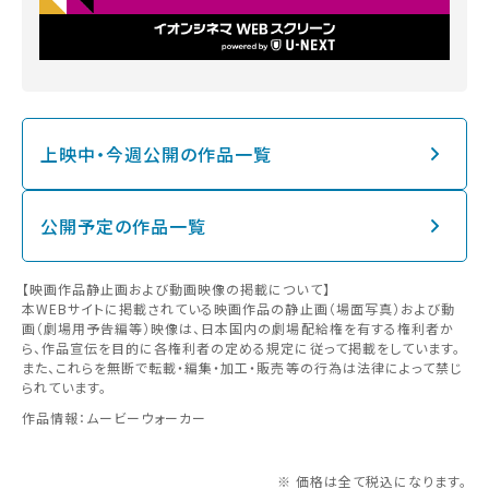
上映中・今週公開の作品一覧
公開予定の作品一覧
【映画作品静止画および動画映像の掲載について】
本WEBサイトに掲載されている映画作品の静止画（場面写真）および動
画（劇場用予告編等）映像は、日本国内の劇場配給権を有する権利者か
ら、作品宣伝を目的に各権利者の定める規定に従って掲載をしています。
また、これらを無断で転載・編集・加工・販売等の行為は法律によって禁じ
られています。
作品情報：ムービーウォーカー
※ 価格は全て税込になります。