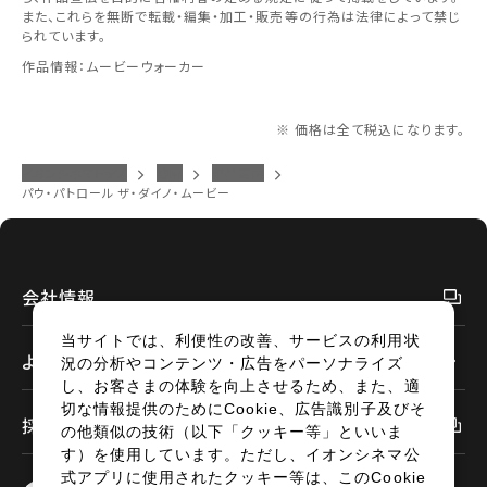
また、これらを無断で転載・編集・加工・販売等の行為は法律によって禁じ
られています。
作品情報：ムービーウォーカー
※ 価格は全て税込になります。
イオンシネマトップ
防府
作品案内
パウ・パトロール ザ・ダイノ・ムービー
会社情報
当サイトでは、利便性の改善、サービスの利用状
よくあるご質問
況の分析やコンテンツ・広告をパーソナライズ
し、お客さまの体験を向上させるため、また、適
切な情報提供のためにCookie、広告識別子及びそ
採用情報
の他類似の技術（以下「クッキー等」といいま
す）を使用しています。ただし、イオンシネマ公
式アプリに使用されたクッキー等は、このCookie