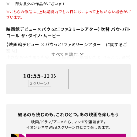
※ 一部対象外の作品がございます
チケットの予約状況の確認及び予約を変更したい場合は、
※こちらの作品は、上映期間内でもお日にちによって上映がない場合がご
近畿
下記リンクよりご確認ください。
ざいます。
閉じる
閉じる
映画館デビュー×パウっと！ファミリーシアター）吹替 パウ・パト
中国・四国
ロール ザ・ダイノ・ムービー
予約を確認する
閉じる
【映画館デビュー ×パウっと！ファミリーシアター に関するご
九州
案内】
すべてを読む
予約を変更する
小さなお子さまでも安心して映画をご鑑賞いただけるよう、通常
の上映と比較して音量小さめ・劇場内の照明明るめの環境で上
映いたします。赤ちゃんが泣き出してしまったり、お子さまが声を
10:55
~12:35
出してパウパトたちを応援するのも大歓迎の上映回でございま
閉じる
す。
スクリーン3
閉じる
観るのも読むのも、これひとつ。あの映画を楽しもう
映画/ドラマ/アニメから、マンガや雑誌まで。
イオンシネマWEBスクリーンひとつで楽しめます。