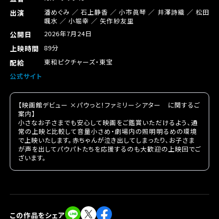
潘めぐみ ／ 石上静香 ／ 小市眞琴 ／ 井澤詩織 ／ 松田
出演
颯水 ／ 小堀幸 ／ 矢作紗友里
2026年7月24日
公開日
89分
上映時間
東和ピクチャーズ・東宝
配給
公式サイト
【映画館デビュー ×パウっと！ファミリーシアター に関するご
案内】
小さなお子さまでも安心して映画をご鑑賞いただけるよう、通
常の上映と比較して音量小さめ・劇場内の照明明るめの環境
で上映いたします。赤ちゃんが泣き出してしまったり、お子さま
が声を出してパウパトたちを応援するのも大歓迎の上映回でご
ざいます。
この作品をシェア