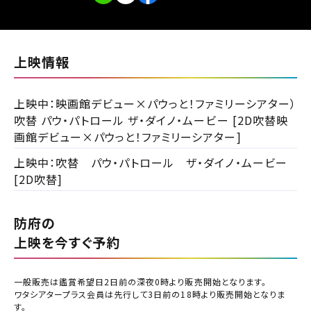
閉じる
閉じる
上映情報
チケット購入
都道府県から選ぶ
上映中：映画館デビュー×パウっと！ファミリーシアター）
チケットの購入は下記リンクより、ご覧になりたい作品を選
吹替 パウ・パトロール ザ・ダイノ・ムービー [2D吹替映
択しご購入ください。
画館デビュー×パウっと！ファミリーシアター]
北海道
閉じる
上映中：吹替 パウ・パトロール ザ・ダイノ・ムービー
上映スケジュールを確認する
[2D吹替]
東北
閉じる
閉じる
その他の劇場を選ぶ
防府の
関東
上映日を変更しますか？
劇場を変更しますか？
みたい機能のご利用には
上映を今すぐ予約
無料のワタシアターライト会員もあります。
劇場を変更すると、STEP2以降で選択いただいた情報は解除
上映日を変更すると、STEP3以降で選択いただいた情報は解
ワタシアター会員へのご登録が必要です。
北越
除されます。
されます。
ワタシアター会員へのログイン・ご登録はこちら
一般販売は鑑賞希望日2日前の深夜0時より販売開始となります。
変更しないで続ける
変更しないで続ける
変更する
変更する
予約を確認・変更する
ワタシアタープラス会員は先行して3日前の18時より販売開始となりま
中部
す。