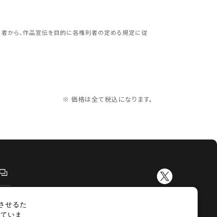
更する
利者から、作品宣伝を目的に各権利者の定める規定に従
※ 価格は全て税込になります。
させるた
示
サイトマップ
していま