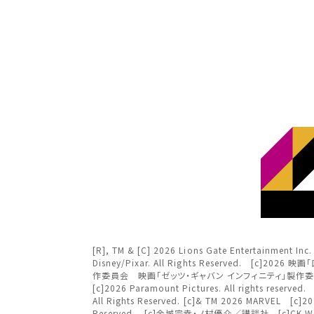
北海
北海道
チケ
東北
東北
関東
み
関東
北越
変
変
中部
北越
[R], TM & [C] 2026 Lions Gate Entertai
近畿
Disney/Pixar. All Rights Reserved.
作委員会 映画「ゼッツ・ギャバン インフィニティ」製作委員会
チケット
[c]2026 Paramount Pictures. All rights rese
中部
中国・四国
All Rights Reserved. [c]& TM 2026 MARVEL 
Reserved. [c]金城宗幸・ノ村優介／講談社 [c]CK WOR