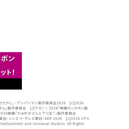
さい。
閉じる
閉じる
閉じる
す。
。
。
閉じる
ＴＶ [c]やなせたかし／アンパンマン製作委員会2026 [c]2026
キングダム」製作委員会 [c]ナガノ / 2026「映画ちいかわ」製
[c]2026映画「だぁれかさんとアソぼ？」製作委員会
ください。
c]臼井儀人／双葉社・シンエイ・テレビ朝日・ADK 2026 [c]2026 CPII.
nment and Universal Studios. All Rights