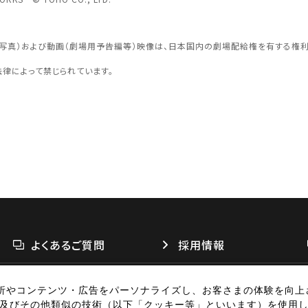
認する
予約を変
面写真）および動画（劇場用予告編等）映像は、日本国内の劇場配給権を有する権
法律によって禁じられています。
閉じる
四国
よくあるご質問
採用情報
閉じる
析やコンテンツ・広告をパーソナライズし、お客さまの体験を向上
リシー
個人情報の取扱い
お問い合わせ
広告掲載
特定商取引法に基づく表
別子及びその他類似の技術（以下「クッキー等」といいます）を使用