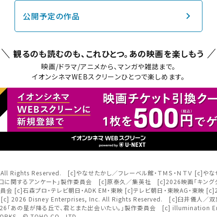
チケット購入
公開予定の作品
道
ットの購入は下記リンクより、ご覧になりたい作品を選択しご購入くだ
観るのも読むのも、これひとつ。
あの映画を楽しもう
上映スケジュールを確認する
映画/ドラマ/アニメから、マンガや雑誌まで。
イオンシネマWEBスクリーンひとつで楽しめます。
その他の劇場を選ぶ
上映日を変更しますか？
劇場を変更しますか？
たい機能のご利用には
ワタシアター会員へのご登録が必要で
無料のワタシアターライト会員もあります。
上映日を変更すると、STEP3以降で選択いただいた情報は解除されます
劇場を変更すると、STEP2以降で選択いただいた情報は解除されます
ワタシアター会員へのログイン・ご登録はこちら
更しないで続ける
更しないで続ける
変更する
変更する
閉じる
予約を確認・変更する
nment Inc. All Rights Reserved. [c]やなせたかし／フレーベル館・ＴＭＳ・Ｎ
 [c]2026 映画「口に関するアンケート」製作委員会 [c]原泰久／集英社 [c]2026映画「
閉じる
閉じる
 [c]石森プロ・テレビ朝日・ADK EM・東映 [c]テレビ朝日・東映AG・東映 
の予約状況の確認及び予約を変更したい場合は、下記リンクよりご確認
rved. [c] 2026 Disney Enterprises, Inc. All Rights Reserved. [
閉じる
[c]2026「あの星が降る丘で、君とまた出会いたい。」製作委員会 [c] illumination Entertai
KS © TOHO CO., LTD.