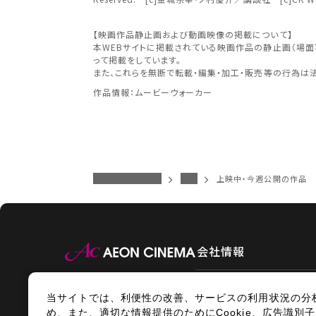
予約を確
九州
【映画作品静止画および動画映像の掲載について】
本WEBサイトに掲載されている映画作品の静止画（場
近畿
って掲載をしています。
また、これらを無断で転載・編集・加工・販売等の行為は
作品情報：ムービーウォーカー
中国・
イオンシネマトップ
金沢
上映中・今週公開の作品
九州
会社情報
当サイトでは、利便性の改善、サービスの利用状況の分
情報セキュリティ
サイトポ
め、また、適切な情報提供のためにCookie、広告識