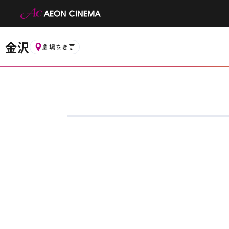
金沢
劇場を変更
お近くの劇場から選ぶ
金沢フォーラス
白山
都道府県から選ぶ