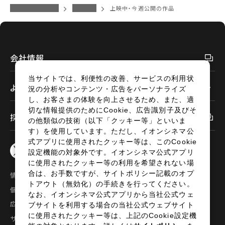
閉じる
イオンシネマトップ
京都桂川
上映中・今週公開の作品
閉じる
会社情報
当サイトでは、利便性の改善、サービスの利用状
よくあるご質問
況の分析やコンテンツ・広告をパーソナライズ
し、お客さまの体験を向上させるため、また、適
切な情報提供のためにCookie、広告識別子及びそ
採用情報
の他類似の技術（以下「クッキー等」といいま
す）を使用しています。ただし、イオンシネマ公
式アプリに使用されたクッキー等は、このCookie
設定機能の対象外です。イオンシネマ公式アプリ
に使用されたクッキー等の利用を希望されない場
合は、お手数ですが、サイトポリシー記載のオプ
情報セキュリティ
サイトポリシー
トアウト（無効化）の手続きを行ってください。
個人情報の取扱い
お問い合わせ
なお、イオンシネマ公式アプリから当社公式ウェ
広告掲載
特定商取引法に基づく表示
ブサイトを利用する場合の当社公式ウェブサイト
に使用されたクッキー等は、上記のCookie設定機
サイトマップ