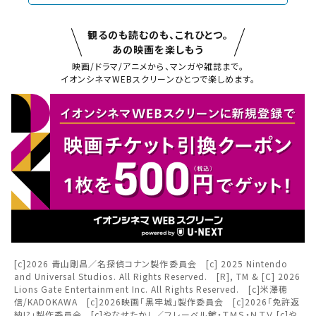
観るのも読むのも、これひとつ。
あの映画を楽しもう
映画/ドラマ/アニメから、マンガや雑誌まで。
イオンシネマWEBスクリーンひとつで楽しめます。
閉じる
閉じる
お近くの劇場から選ぶ
チケット購入
久御山
草津
チケットの購入は下記リンクより、ご覧になりたい作品を選
択しご購入ください。
都道府県から選ぶ
閉じる
[c]2026 青山剛昌／名探偵コナン製作委員会 [c] 2025 Nintendo
上映スケジュールを確認する
and Universal Studios. All Rights Reserved. [R], TM & [C] 2026
Lions Gate Entertainment Inc. All Rights Reserved. [c]米澤穂
閉じる
閉じる
信/KADOKAWA [c]2026映画「黒牢城」製作委員会 [c]2026「免許返
北海道
その他の劇場を選ぶ
納!?」製作委員会 [c]やなせたかし／フレーベル館・ＴＭＳ・ＮＴＶ [c]や