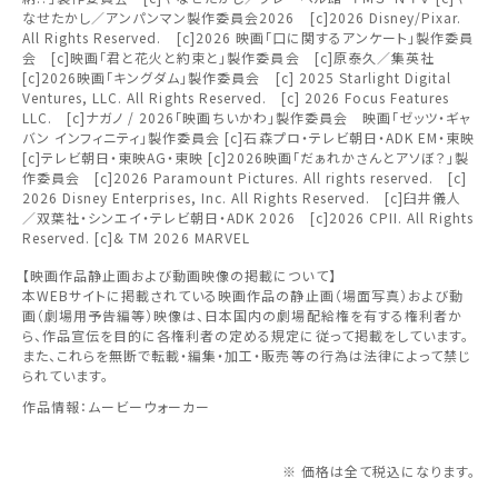
なせたかし／アンパンマン製作委員会2026 [c]2026 Disney/Pixar.
上映日を変更しますか？
劇場を変更しますか？
All Rights Reserved. [c]2026 映画「口に関するアンケート」製作委員
みたい機能のご利用には
無料のワタシアターライト会員もあります。
東北
劇場を変更すると、STEP2以降で選択いただいた情報は解除
上映日を変更すると、STEP3以降で選択いただいた情報は解
会 [c]映画「君と花火と約束と」製作委員会 [c]原泰久／集英社
ワタシアター会員へのご登録が必要です。
[c]2026映画「キングダム」製作委員会 [c] 2025 Starlight Digital
除されます。
されます。
Ventures, LLC. All Rights Reserved. [c] 2026 Focus Features
ワタシアター会員へのログイン・ご登録はこちら
関東
LLC. [c]ナガノ / 2026「映画ちいかわ」製作委員会 映画「ゼッツ・ギャ
変更しないで続ける
変更しないで続ける
変更する
変更する
予約を確認・変更する
バン インフィニティ」製作委員会 [c]石森プロ・テレビ朝日・ADK EM・東映
[c]テレビ朝日・東映AG・東映 [c]2026映画「だぁれかさんとアソぼ？」製
作委員会 [c]2026 Paramount Pictures. All rights reserved. [c]
北越
チケットの予約状況の確認及び予約を変更したい場合は、
2026 Disney Enterprises, Inc. All Rights Reserved. [c]臼井儀人
下記リンクよりご確認ください。
／双葉社・シンエイ・テレビ朝日・ADK 2026 [c]2026 CPII. All Rights
Reserved. [c]& TM 2026 MARVEL
閉じる
閉じる
中部
【映画作品静止画および動画映像の掲載について】
予約を確認する
閉じる
本WEBサイトに掲載されている映画作品の静止画（場面写真）および動
近畿
画（劇場用予告編等）映像は、日本国内の劇場配給権を有する権利者か
ら、作品宣伝を目的に各権利者の定める規定に従って掲載をしています。
また、これらを無断で転載・編集・加工・販売等の行為は法律によって禁じ
予約を変更する
中国・四国
られています。
作品情報：ムービーウォーカー
九州
※ 価格は全て税込になります。