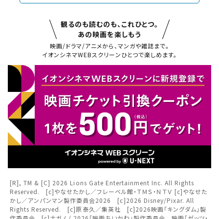
観るのも読むのも、これひとつ。
あの映画を楽しもう
映画/ドラマ/アニメから、マンガや雑誌まで。
イオンシネマWEBスクリーンひとつで楽しめます。
閉じる
閉じる
お近くの劇場から選ぶ
チケット購入
浦和美園
板橋
チケットの購入は下記リンクより、ご覧になりたい作品を選
択しご購入ください。
都道府県から選ぶ
閉じる
[R], TM & [C] 2026 Lions Gate Entertainment Inc. All Rights
上映スケジュールを確認する
Reserved. [c]やなせたかし／フレーベル館・ＴＭＳ・ＮＴＶ [c]やなせた
かし／アンパンマン製作委員会2026 [c]2026 Disney/Pixar. All
閉じる
閉じる
北海道
Rights Reserved. [c]原泰久／集英社 [c]2026映画「キングダム」製
その他の劇場を選ぶ
作委員会 [c]ナガノ / 2026「映画ちいかわ」製作委員会 映画「ゼッツ・