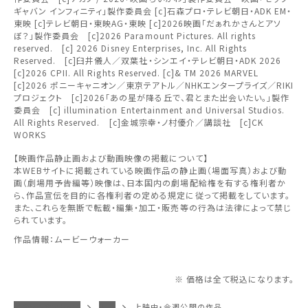
ギャバン インフィニティ」製作委員会 [c]石森プロ・テレビ朝日・ADK EM・
上映日を変更しますか？
劇場を変更しますか？
みたい機能のご利用には
東映 [c]テレビ朝日・東映AG・東映 [c]2026映画「だぁれかさんとアソ
無料のワタシアターライト会員もあります。
東北
劇場を変更すると、STEP2以降で選択いただいた情報は解除
上映日を変更すると、STEP3以降で選択いただいた情報は解
ぼ？」製作委員会 [c]2026 Paramount Pictures. All rights
ワタシアター会員へのご登録が必要です。
除されます。
されます。
reserved. [c] 2026 Disney Enterprises, Inc. All Rights
Reserved. [c]臼井儀人／双葉社・シンエイ・テレビ朝日・ADK 2026
ワタシアター会員へのログイン・ご登録はこちら
関東
変更しないで続ける
変更しないで続ける
変更する
変更する
[c]2026 CPII. All Rights Reserved. [c]& TM 2026 MARVEL
予約を確認・変更する
[c]2026 ポニーキャニオン／東京テアトル／NHKエンタープライズ／RIKI
プロジェクト [c]2026「あの星が降る丘で、君とまた出会いたい。」製作
北越
委員会 [c] illumination Entertainment and Universal Studios.
チケットの予約状況の確認及び予約を変更したい場合は、
All Rights Reserved. [c]金城宗幸・ノ村優介／講談社 [c]CK
下記リンクよりご確認ください。
WORKS
閉じる
閉じる
中部
【映画作品静止画および動画映像の掲載について】
本WEBサイトに掲載されている映画作品の静止画（場面写真）および動
予約を確認する
閉じる
画（劇場用予告編等）映像は、日本国内の劇場配給権を有する権利者か
近畿
ら、作品宣伝を目的に各権利者の定める規定に従って掲載をしています。
また、これらを無断で転載・編集・加工・販売等の行為は法律によって禁じ
予約を変更する
られています。
中国・四国
作品情報：ムービーウォーカー
九州
※ 価格は全て税込になります。
イオンシネマトップ
川口
上映中・今週公開の作品