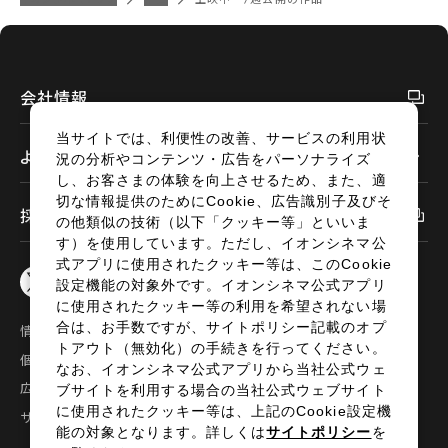
閉じる
閉じる
会社情報
当サイトでは、利便性の改善、サービスの利用状
よくあるご質問
況の分析やコンテンツ・広告をパーソナライズ
し、お客さまの体験を向上させるため、また、適
切な情報提供のためにCookie、広告識別子及びそ
採用情報
の他類似の技術（以下「クッキー等」といいま
す）を使用しています。ただし、イオンシネマ公
式アプリに使用されたクッキー等は、このCookie
設定機能の対象外です。イオンシネマ公式アプリ
に使用されたクッキー等の利用を希望されない場
合は、お手数ですが、サイトポリシー記載のオプ
情報セキュリティ
サイトポリシー
トアウト（無効化）の手続きを行ってください。
個人情報の取扱い
お問い合わせ
なお、イオンシネマ公式アプリから当社公式ウェ
広告掲載
特定商取引法に基づく表示
ブサイトを利用する場合の当社公式ウェブサイト
に使用されたクッキー等は、上記のCookie設定機
サイトマップ
能の対象となります。詳しくは
サイトポリシー
を