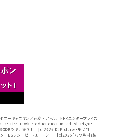
閉じる
さい。
閉じる
閉じる
閉じる
す。
。
。
閉じる
llion [c]2026 ポニーキャニオン／東京テアトル／NHKエンタープライズ
26 Fire Hawk Productions Limited. All Rights
ed. [c]藤本タツキ／集英社 [c]2026 K2Pictures・集英社
ください。
ジテレビジョン BSフジ ビー・エー・シー [c]2026「八つ墓村」製