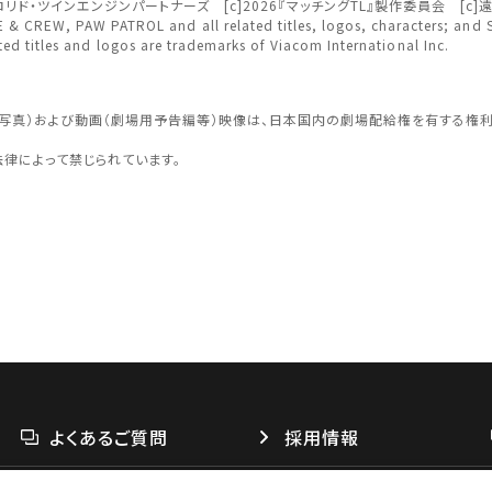
 [c]コロリド・ツインエンジンパートナーズ [c]2026『マッチングTL』製作委員会 
REW, PAW PATROL and all related titles, logos, characters; and S
ted titles and logos are trademarks of Viacom International Inc.
認する
予約を変
面写真）および動画（劇場用予告編等）映像は、日本国内の劇場配給権を有する権
法律によって禁じられています。
閉じる
四国
よくあるご質問
採用情報
閉じる