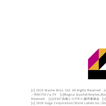
北海
北海道
チケ
東北
東北
関東
み
関東
北越
変
変
中部
北越
[c] 2025 Warner Bros. Ent. All Rights Re
近畿
／RIKIプロジェクト [c]Magica Quartet/Aniplex,Madoka 
Reserved. [c]2026「白鳥とコウモリ」製作委員会 [c] 202
チケット
[c] 2026 Gaga Corporation/Storm Labe