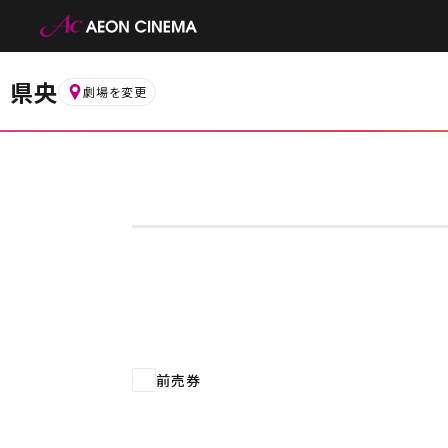
県央
劇場を変更
お近くの劇場から選ぶ
新潟西
新潟亀田インター
前売券
都道府県から選ぶ