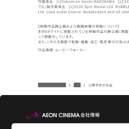
中部
中国・四国
作委員会 [c]Yokomizo Seishi/KADOKAWA
ても」製作委員会 [c]2026 Spin Master Ltd. RUBBLE & C
Ltd. Used under license. Nickelodeon and all rela
予約を確
九州
【映画作品静止画および動画映像の掲載について】
近畿
本WEBサイトに掲載されている映画作品の静止画（場
って掲載をしています。
また、これらを無断で転載・編集・加工・販売等の行為は
作品情報：ムービーウォーカー
中国・
九州
イオンシネマトップ
県央
公開予定の作品
会社情報