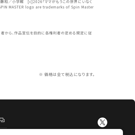
[c]遠藤和／小学館 [c]2026「ママがもうこの世界にいなく
PIN MASTER logo are trademarks of Spin Master
更する
利者から、作品宣伝を目的に各権利者の定める規定に従
※ 価格は全て税込になります。