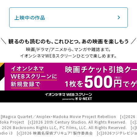
チケット購入
上映中の作品
道
ットの購入は下記リンクより、ご覧になりたい作品を選択しご購入くだ
観るのも読むのも、これひとつ。
あの映画を楽しもう
上映スケジュールを確認する
映画/ドラマ/アニメから、マンガや雑誌まで。
イオンシネマWEBスクリーンひとつで楽しめます。
その他の劇場を選ぶ
上映日を変更しますか？
劇場を変更しますか？
たい機能のご利用には
ワタシアター会員へのご登録が必要で
無料のワタシアターライト会員もあります。
上映日を変更すると、STEP3以降で選択いただいた情報は解除されます
劇場を変更すると、STEP2以降で選択いただいた情報は解除されます
ワタシアター会員へのログイン・ご登録はこちら
更しないで続ける
更しないで続ける
変更する
変更する
閉じる
予約を確認・変更する
served [c]Magica Quartet／Aniplex・Madoka Movie Project Rebe
閉じる
閉じる
Project [c]2026 20th Century Studios. All Rights Reserved. [c]20
6 Backrooms Rights LLC, PC Films, LLC. All Rights Reserv
の予約状況の確認及び予約を変更したい場合は、下記リンクよりご確認
ls Inc./Studio i3 [c]2026 映画名探偵プリキュア！製作委員会 [c]2026フ
閉じる